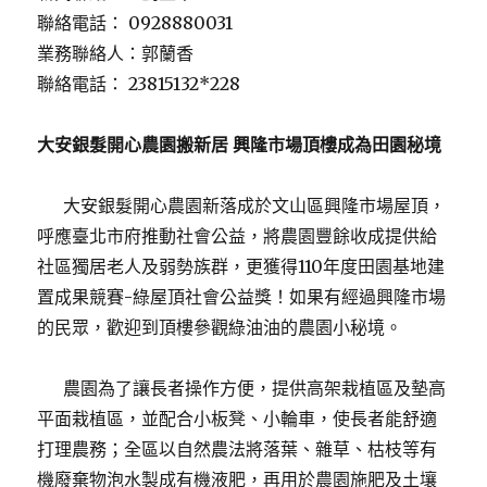
聯絡電話： 0928880031
業務聯絡人：郭蘭香
聯絡電話： 23815132*228
大安銀髮開心農園搬新居 興隆市場頂樓成為田園秘境
大安銀髮開心農園新落成於文山區興隆市場屋頂，
呼應臺北市府推動社會公益，將農園豐餘收成提供給
社區獨居老人及弱勢族群，更獲得110年度田園基地建
置成果競賽-綠屋頂社會公益獎！如果有經過興隆市場
的民眾，歡迎到頂樓參觀綠油油的農園小秘境。
農園為了讓長者操作方便，提供高架栽植區及墊高
平面栽植區，並配合小板凳、小輪車，使長者能舒適
打理農務；全區以自然農法將落葉、雜草、枯枝等有
機廢棄物泡水製成有機液肥，再用於農園施肥及土壤