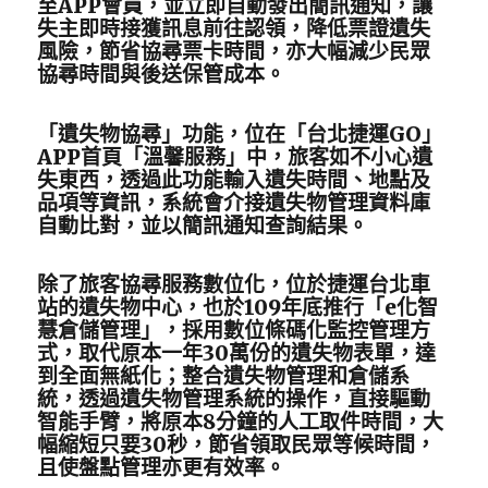
至APP會員，並立即自動發出簡訊通知，讓
失主即時接獲訊息前往認領，降低票證遺失
風險，節省協尋票卡時間，亦大幅減少民眾
協尋時間與後送保管成本。
「遺失物協尋」功能，位在「台北捷運GO」
APP首頁「溫馨服務」中，旅客如不小心遺
失東西，透過此功能輸入遺失時間、地點及
品項等資訊，系統會介接遺失物管理資料庫
自動比對，並以簡訊通知查詢結果。
除了旅客協尋服務數位化，位於捷運台北車
站的遺失物中心，也於109年底推行「e化智
慧倉儲管理」，採用數位條碼化監控管理方
式，取代原本一年30萬份的遺失物表單，達
到全面無紙化；整合遺失物管理和倉儲系
統，透過遺失物管理系統的操作，直接驅動
智能手臂，將原本8分鐘的人工取件時間，大
幅縮短只要30秒，節省領取民眾等候時間，
且使盤點管理亦更有效率。