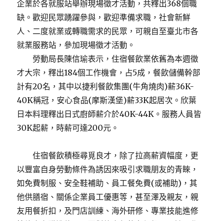
企業於各就服站舉辦現場徵才活動，共釋出368個職
缺。歡迎民眾踴躍參與，歡迎準備求職，社會新鮮
人、二度就業或轉職需求的民眾，可親自至臺北市各
就業服務站，參加現場徵才活動。
勞動局長陳信瑜表示，住宿餐飲業依舊為本週徵
才大宗，釋出184個工作機會，占5成，餐飲儲備幹部
計有20名，其中以捷利餐飲集團(牛角燒肉)薪36K-
40K稱冠，安心食品(摩斯漢堡)薪33K起居次。欣葉
日本料理釋出日式廚師薪介於40K-44K。服務人員皆
30K起薪，時薪可達200元。
住宿餐飲積極尋覓良才，除了拉高薪資幅度，更
以豐富自身勞動條件為誘因來吸引求職朋友的青睞，
如免費制服、安全鞋補助、員工餐免費(或補助)，其
他供膳宿、關係企業員工優惠等，甚至澤及親友，親
友用餐折扣，及門店訓練、海外研修、專業技能進修