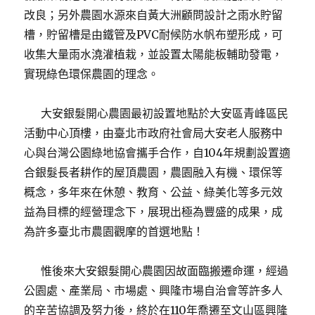
改良；另外農園水源來自黃大洲顧問設計之雨水貯留
槽，貯留槽是由鐵管及PVC耐候防水帆布塑形成，可
收集大量雨水澆灌植栽，並設置太陽能板輔助發電，
實現綠色環保農園的理念。
大安銀髮開心農園最初設置地點於大安區青峰區民
活動中心頂樓，由臺北市政府社會局大安老人服務中
心與台灣公園綠地協會攜手合作，自104年規劃設置適
合銀髮長者耕作的屋頂農園，農園融入有機、環保等
概念，多年來在休憩、教育、公益、綠美化等多元效
益為目標的經營理念下，展現出極為豐盛的成果，成
為許多臺北市農園觀摩的首選地點！
惟後來大安銀髮開心農園因故面臨搬遷命運，經過
公園處、產業局、市場處、興隆市場自治會等許多人
的辛苦協調及努力後，終於在110年喬遷至文山區興隆