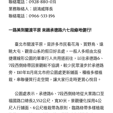
聯絡電話：0928-880-031
業務聯絡人：胡鴻威隊長
聯絡電話：0966-533-196
一路美到關渡平原
來趟承德路六七段綠地健行
!
臺北市關渡平原，是許多市民看花海、賞野鳥、遠
眺大屯、觀音山系的假日好去處，一般人多經由北投
捷運線形公園的單車行人共用道前往，以往承德路6、
7段西側綠帶因景觀較不協調，較少民眾漫步於承德路
旁，110年11月底北市府公園處更新鋪面、種植多樣植
栽，串聯優質行走空間，讓大家行走時更賞心悅目。
公園處表示，承德路6、7段西側綠地從大業路口至
福國路口總長2,552公尺，寬10米，景觀優化採用4公
尺人行鋪面、6公尺植栽帶為原則，臨路綠帶多樣植栽