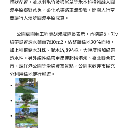
塊狀配置，並以羽毛竹及狼尾草等禾本科植物融入關
渡平原鄉野意象，柔化承德路車流影響，開闊人行空
間讓行人漫步關渡平原成真。
公園處園藝工程隊胡鴻威隊長表示，承德路6、7段
綠帶設置透水鋪面7610m2，佔整體綠地30%面積，
加上種植喬木31株、灌木14,894株，大幅度增加綠帶
透水性。另外線性綠帶更串連起磺港溪、臺北聯合花
市、蜆仔港公園等沿線豐富景點，公園處歡迎市民充
分利用綠地健行暢遊。