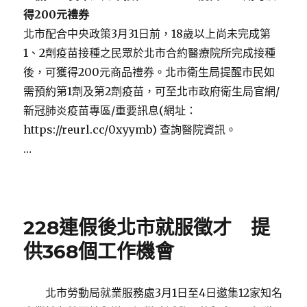
得
200
元禮券
北市配合中央政策3月31日前，18歲以上尚未完成第
1、2劑疫苗接種之民眾於北市合約醫療院所完成接種
後，可獲得200元商品禮券。北市衛生局提醒市民如
需預約第1劑及第2劑疫苗，可至北市政府衛生局官網/
新冠肺炎疫苗專區/重要訊息(網址：
https://reurl.cc/0xyymb) 查詢醫院資訊。
…
Posted
on
228連假後北市就服徵才 提
供368個工作機會
北市勞動局就業服務處3月1日至4日邀集12家知名