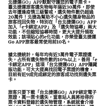
北捷運GO」APP默默守護您的電子票卡。
臺北捷運旅客遺失物每年逼近30萬件，即使
去年遭逢疫情三級警戒，遺失物件數仍超過
20萬件！北捷為幫助不小心遺失隨身物品的
旅客找回失物，特別在「台北捷運GO」APP
加入「e卡綁定APP」及「遺失物協尋」兩大
功能，不但縮短協尋時間，更大大提升領取
效能；該項貼心的e化功能，亦榮登臺北捷運
Go APP旅客最常使用前10名。
據北捷統計，每年均有近3萬件電子票證遺
失，占所有遺失物件數的10%以上，善用「e
卡綁定APP」這項「台北捷運GO」APP隱藏
版功能，可大大提高找回電子票證的機會，
目前有近9成完成綁定的旅客成功找到遺失票
卡。
旅客只要下載「台北捷運GO」APP綁定電子
票證，萬一票卡遺失，當車站人員將拾得的
票卡資料登錄於遺失物管理，系統就會介接