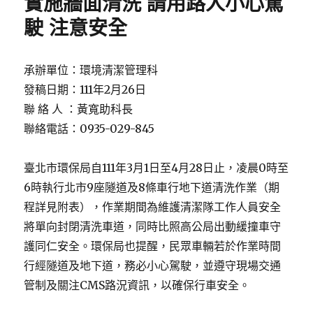
實施牆面清洗 請用路人小心駕
駛 注意安全
承辦單位：環境清潔管理科
發稿日期：111年2月26日
聯 絡 人 ：黃寬助科長
聯絡電話：0935-029-845
臺北市環保局自111年3月1日至4月28日止，凌晨0時至
6時執行北市9座隧道及8條車行地下道清洗作業（期
程詳見附表），作業期間為維護清潔隊工作人員安全
將單向封閉清洗車道，同時比照高公局出動緩撞車守
護同仁安全。環保局也提醒，民眾車輛若於作業時間
行經隧道及地下道，務必小心駕駛，並遵守現場交通
管制及關注CMS路況資訊，以確保行車安全。