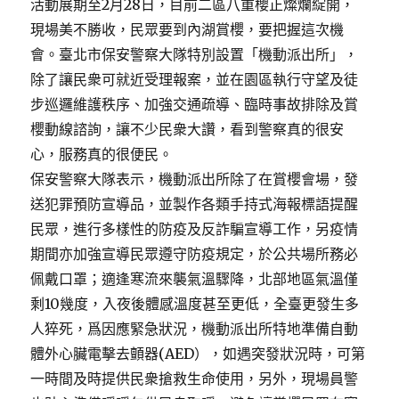
活動展期至2月28日，目前二區八重櫻正燦爛綻開，
現場美不勝收，民眾要到內湖賞櫻，要把握這次機
會。臺北市保安警察大隊特別設置「機動派出所」，
除了讓民衆可就近受理報案，並在園區執行守望及徒
步巡邏維護秩序、加強交通疏導、臨時事故排除及賞
櫻動線諮詢，讓不少民衆大讚，看到警察真的很安
心，服務真的很便民。
保安警察大隊表示，機動派出所除了在賞櫻會場，發
送犯罪預防宣導品，並製作各類手持式海報標語提醒
民眾，進行多樣性的防疫及反詐騙宣導工作，另疫情
期間亦加強宣導民眾遵守防疫規定，於公共場所務必
佩戴口罩；適逢寒流來襲氣溫驟降，北部地區氣溫僅
剩10幾度，入夜後體感溫度甚至更低，全臺更發生多
人猝死，爲因應緊急狀況，機動派出所特地準備自動
體外心臟電擊去顫器(AED），如遇突發狀況時，可第
一時間及時提供民衆搶救生命使用，另外，現場員警