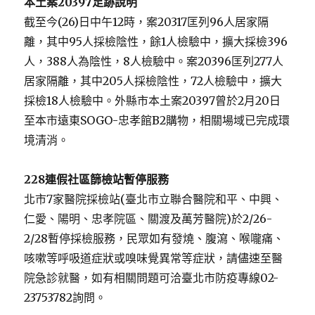
本土案
20397
足跡說明
截至今(26)日中午12時，案20317匡列96人居家隔
離，其中95人採檢陰性，餘1人檢驗中，擴大採檢396
人，388人為陰性，8人檢驗中。案20396匡列277人
居家隔離，其中205人採檢陰性，72人檢驗中，擴大
採檢18人檢驗中。外縣市本土案20397曾於2月20日
至本市遠東SOGO-忠孝館B2購物，相關場域已完成環
境清消。
228
連假社區篩檢站暫停服務
北市7家醫院採檢站(臺北市立聯合醫院和平、中興、
仁愛、陽明、忠孝院區、關渡及萬芳醫院)於2/26-
2/28暫停採檢服務，民眾如有發燒、腹瀉、喉嚨痛、
咳嗽等呼吸道症狀或嗅味覺異常等症狀，請儘速至醫
院急診就醫，如有相關問題可洽臺北市防疫專線02-
23753782詢問。