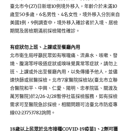
臺北市今(27)日新增10例境外移入，年齡介於未滿10
歲至50多歲，6名男性、4名女性，境外移入分別來自
美國1例，9例調查中，境外移入確診者於入境、居檢
期間及居檢期滿前採檢陽性確診。
有症狀勿上班、上課或至餐廳內用
北市衛生局呼籲民眾如有喉嚨痛、流鼻水、咳嗽、發
燒、腹瀉等呼吸道症狀或嗅味覺異常等症狀，請勿上
班、上課或外出至餐廳內用，以免傳播予他人，並儘
速快篩或就醫採檢。北市7家醫院採檢站(臺北市立聯
合醫院和平、中興、仁愛、陽明、忠孝院區、關渡及
萬芳醫院)於2/26-2/28暫停社區採檢服務，如有採檢
需求可至醫院急診採檢，相關問題可洽臺北市防疫專
線02-23753782詢問。
18
歲以上民眾於北市接種
COVID-19
疫苗
1
、
2
劑可獲