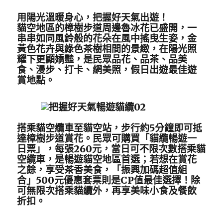
用陽光溫暖身心，把握好天氣出遊！
貓空地區的樟樹步道周邊魯冰花已盛開，一
串串如同風鈴般的花朵在風中搖曳生姿，金
黃色花卉與綠色茶樹相間的景緻，在陽光照
耀下更顯嬌豔，是民眾品花、品茶、品美
食、漫步、打卡、網美照，假日出遊最佳遊
賞地點。
搭乘貓空纜車至貓空站，步行約5分鐘即可抵
達樟樹步道賞花。民眾可購買「貓纜暢遊一
日票」，每張260元，當日可不限次數搭乘貓
空纜車，是暢遊貓空地區首選；若想在賞花
之餘，享受茶香美食，「振興加碼超值組
合」500元優惠套票則是CP值最佳選擇！除
可無限次搭乘貓纜外，再享美味小食及餐飲
折扣。