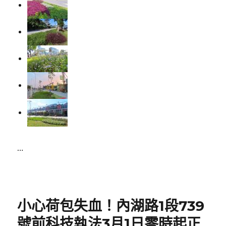
…
Posted
on
小心荷包失血！內湖路1段739
號前科技執法3月1日零時起正