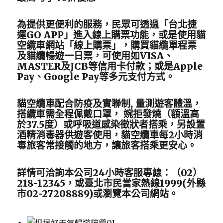
為提供更便利的服務，民眾可透過「台北捷
運GO APP」進入線上購票功能，或是使用貓
空纜車網站「線上購票」，購買貓纜單程票
及貓纜暢遊一日票，可使用如VISA、
MASTER及JCB等信用卡付款；或是Apple
Pay、Google Pay等多元支付方式。
貓空纜車配合防疫及實聯制, 量測遊客體溫，
搭纜車需全程佩戴口罩， 婉拒發燒（額溫高
於37.5度）或呼吸道感染徵狀者搭乘，另設置
酒精消毒器供遊客使用，貓空纜車每2小時消
毒旅客常接觸的地方，讓旅客搭乘更安心。
詳情可洽詢本公司24小時客服專線：（02）
218-12345，或臺北市民當家熱線1999(外縣
市02-27208889)或瀏覽本公司網站。