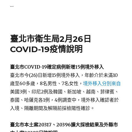
…
Posted
on
臺北市衛生局2月26日
COVID-19疫情說明
臺北市
COVID-19
確定病例新增
15
例境外移入
臺北市今(26)日新增15例境外移入，年齡介於未滿10
歲至60多歲，8名男性、7名女性，
境外移入分別來自
美國3例、印尼2例及韓國、新加坡、越南、菲律賓、
泰國、哈薩克各1例，4例調查中，境外移入確認者於
入境、隔離期間及解隔前採檢陽性確診。
臺北市本土案
20317
、
20396
擴大採檢結果及外縣市