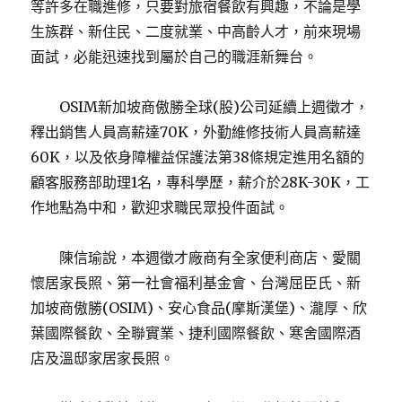
等許多在職進修，只要對旅宿餐飲有興趣，不論是學
生族群、新住民、二度就業、中高齡人才，前來現場
面試，必能迅速找到屬於自己的職涯新舞台。
OSIM新加坡商傲勝全球(股)公司延續上週徵才，
釋出銷售人員高薪達70K，外勤維修技術人員高薪達
60K，以及依身障權益保護法第38條規定進用名額的
顧客服務部助理1名，專科學歷，薪介於28K-30K，工
作地點為中和，歡迎求職民眾投件面試。
陳信瑜說，本週徵才廠商有全家便利商店、愛關
懷居家長照、第一社會福利基金會、台灣屈臣氏、新
加坡商傲勝(OSIM)、安心食品(摩斯漢堡)、瀧厚、欣
葉國際餐飲、全聯實業、捷利國際餐飲、寒舍國際酒
店及溫邸家居家長照。