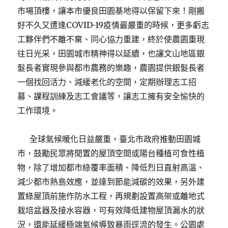
市場頂樓，讓本市優良田園基地得以保留下來！剛搬
好不久又遭逢COVID-19疫情最嚴重的時候，更多虧志
工夥伴們不離不棄、同心協力重建，終於使農園重現
往日光采，田園城市精神得以延續，也讓文山地區銀
髮長者實現參與都市農務的樂趣，農園提供銀髮長者
一個找回活力、減緩老化的空間，定期辦理志工招
募、課程訓練及志工會議等，讓志工擁有安全愉快的
工作環境。
全球氣候暖化日益嚴重，臺北市政府推動田園城
市，鼓勵民眾將閒置的屋頂空間或陽台種植可食性植
物，除了增加都市綠覆率面積、降低烈日直射高溫、
減少都市熱島效應，並達到節能減碳的效果，另外建
置綠屋頂前施作防水工程，再規劃設置高架或離地式
栽培盆器及接水容器，可有效降低建物屋頂漏水的狀
況，還能延緩極端氣候導致暴雨逕流的發生。公園處