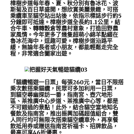
樟樹步道每年春、夏、秋分別有魯冰花、波
斯菊及百日草盛開，想欣賞美麗景緻，可搭
乘纜車至貓空站出站後，依指示標誌步行約5
分鐘即可抵達。樟樹步道全長約1.1公里，結
合牛車、轉轉穀倉等農村意象，打造田野農
家風情。今年更多了幾隻超萌小綿羊點綴在
魯冰花海中，逗趣可愛。樟樹步道沿路平
緩，無論年長者或小朋友，都能輕鬆走完全
程，非常適合闔家出遊。
「貓纜暢遊一日票」每張260元，當日不限搭
乘次數搭乘貓纜，民眾可多加利用一日票，
到貓空尋幽探訪一番，指南宮、壺穴地形
區、茶推廣中心步道、茶推廣中心等，都是
不可錯過的景點！此外，結合貓空當地知名
餐飲及指南宮，推出振興加碼超值組合，雙
人同行均可無限次搭乘貓空纜車外，再享餐
飲抵用券或贈送指南宮祈福卡、招牌飲品，
最高可享46折優惠。