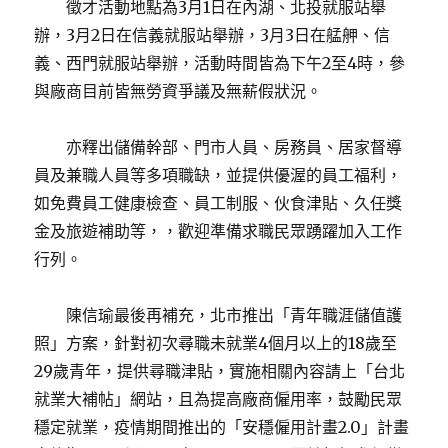
徵才活動地點為3月1日在內湖、北投就服站舉
辦，3月2日在信義就服站舉辦，3月3日在艋舺、信
義、西門就服站舉辦，活動時間皆為下午2至4時，參
與廠商目前皆無勞資爭議及無薪假狀況。
亦釋出儲備幹部、門市人員、房務員、居家督導
員及兼職人員等多項職缺，並提供優渥的員工福利，
如免費員工健康檢查、員工制服、伙食津貼、久任獎
金及旅遊補助等，，歡迎準備求職民眾踴躍加入工作
行列。
陳信瑜最後再補充，北市推出「青年職涯儲值護
照」方案，針對初次尋職未就業4個月以上的18歲至
29歲青年，提供尋職津貼，實施相關內容請上「台北
就業大補帖」網站，且為提高廠商僱用率，鼓勵民眾
穩定就業，疫情期間推出的「安穩僱用計畫2.0」計畫