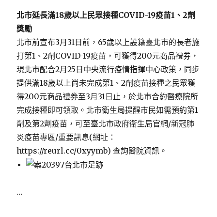
北市延長滿
18
歲以上民眾接種
COVID-19
疫苗
1
、
2
劑
獎勵
北市前宣布3月31日前，65歲以上設籍臺北市的長者施
打第1、2劑COVID-19疫苗，可獲得200元商品禮券，
現北市配合2月25日中央流行疫情指揮中心政策，同步
提供滿18歲以上尚未完成第1、2劑疫苗接種之民眾獲
得200元商品禮券至3月31日止，於北市合約醫療院所
完成接種即可領取。北市衛生局提醒市民如需預約第1
劑及第2劑疫苗，可至臺北市政府衛生局官網/新冠肺
炎疫苗專區/重要訊息(網址：
https://reurl.cc/0xyymb) 查詢醫院資訊。
…