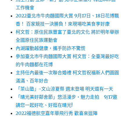
工作機會
2022臺北市牛肉麵國際大賞 9月17日、18日花博飄
香！ 百家競技一決勝負！來現場吃美食享好康
柯文哲：原住民族豐富了臺北的文化 將於明年舉辦
全國原住民族運動會
內湖躍動越健康，攜手防詐不驚慌
參加臺北市牛肉麵國際大賞 柯文哲：全臺灣最好吃
的牛肉麵都在花博
主持任內最後一次聯合婚禮 柯文哲祝福新人們圓圓
滿滿、百年好合
「茶山塾」-文山涼夏祭 週末登場 明天還有一天
「晴光美好鄰舍節」悠活漫步‧魅力走拍 9/17邀
請您一起好吃、好逛在晴光!
2022福德航空嘉年華飛行秀 歡喜來逗陣