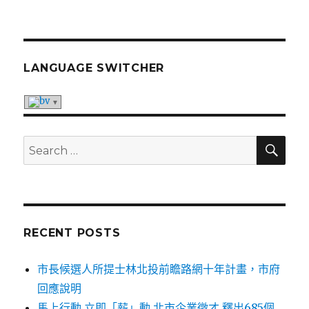
文
PREV
navigation
章
IOUS
PAG
E
LANGUAGE SWITCHER
SE
Search
for:
RECENT POSTS
市長候選人所提士林北投前瞻路網十年計畫，市府
回應說明
馬上行動 立即「薪」動 北市企業徵才 釋出685個