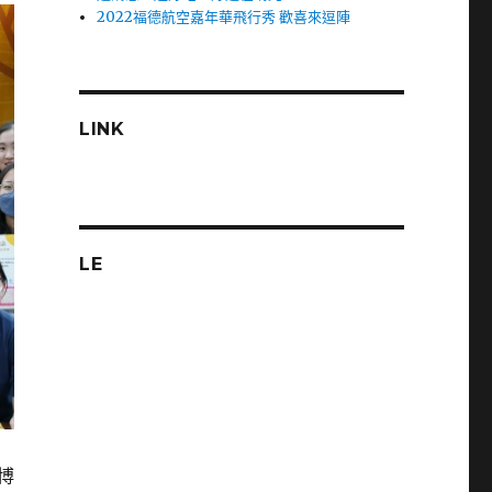
2022福德航空嘉年華飛行秀 歡喜來逗陣
LINK
LE
博