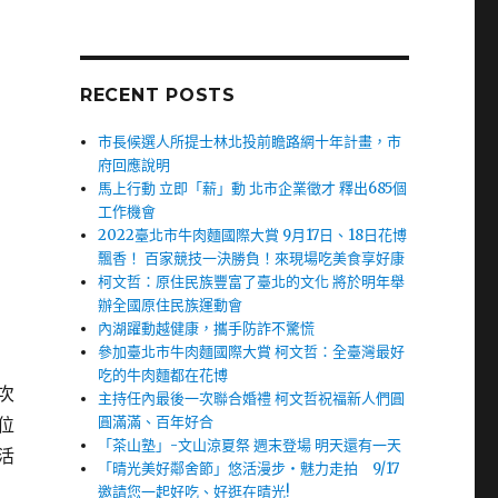
RECENT POSTS
市長候選人所提士林北投前瞻路網十年計畫，市
府回應說明
馬上行動 立即「薪」動 北市企業徵才 釋出685個
工作機會
2022臺北市牛肉麵國際大賞 9月17日、18日花博
飄香！ 百家競技一決勝負！來現場吃美食享好康
柯文哲：原住民族豐富了臺北的文化 將於明年舉
辦全國原住民族運動會
內湖躍動越健康，攜手防詐不驚慌
參加臺北市牛肉麵國際大賞 柯文哲：全臺灣最好
吃的牛肉麵都在花博
次
主持任內最後一次聯合婚禮 柯文哲祝福新人們圓
圓滿滿、百年好合
位
「茶山塾」-文山涼夏祭 週末登場 明天還有一天
活
「晴光美好鄰舍節」悠活漫步‧魅力走拍 9/17
邀請您一起好吃、好逛在晴光!