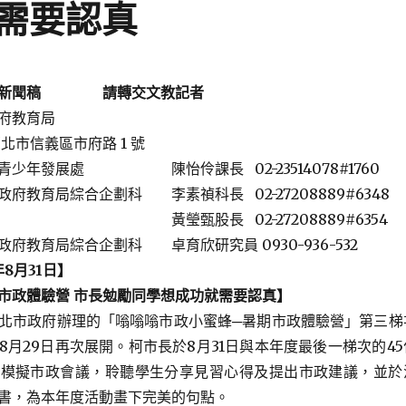
需要認真
新聞稿
請轉交文教記者
府教育局
 臺北市信義區市府路 1 號
青少年發展處 陳怡伶課長 02-23514078#1760
綜合企劃科 李素禎科長 02-27208889#6348
 02-27208889#6354
府教育局綜合企劃科 卓育欣研究員 0930-936-532
年8月31日
】
市政體驗營
市長勉勵同學想成功就需要認真
】
北市政府辦理的「嗡嗡嗡市政小蜜蜂─暑期市政體驗營」第三梯
8月29日再次展開。柯市長於8月31日與本年度最後一梯次的45
場模擬市政會議，聆聽學生分享見習心得及提出市政建議，並於
書，為本年度活動畫下完美的句點。