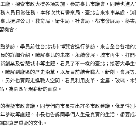
蓋工廠、探索市政大樓各項設施、參訪臺北市議會，同時也進入
公務人員日常任務，本梯次共有警察局、臺北自來水事業處、消
、臺北捷運公司、教育局、衛生局、社會局、都市發展局、秘書
見習機會。
點參訪，學員前往台北城市博覽會進行參訪，來自全台各地的
人員的詳細介紹，瞭解臺北的未來、永續發展、城市再生、打開
創新創業及智慧城市等主題，看見了不一樣的臺北；接著大學生
廠，瞭解到廠區的歷史沿革，以及目前結合職人、新創、會展等
式，另外也實際走進職人空間，看見利用皮革、金屬、玻璃、木
品，為園區呈現嶄新的面貌。
的模擬市政會議，同學們向市長提出許多市政建議，像是性別
青年參政等議題。市長也告訴同學們人生是真實的生活，想要成
調認真是重要的文化。