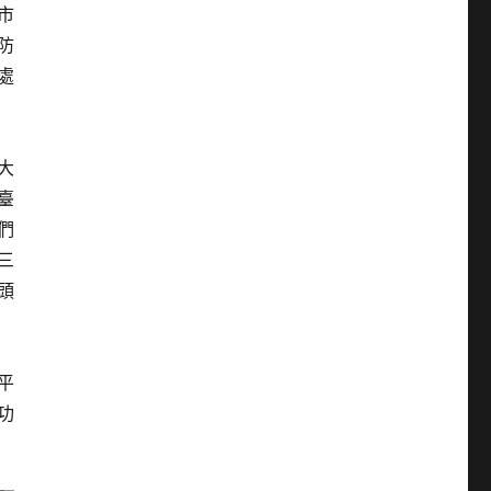
市
防
處
大
臺
們
三
頭
平
功