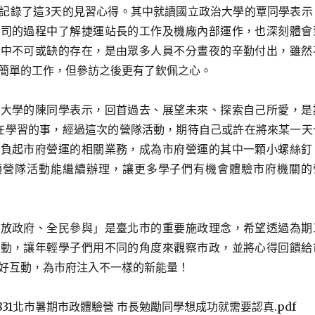
記錄了這3天的見習心得。其中就讀國立政治大學的覃同學表示
公司的過程中了解捷運站長的工作及機廠內部運作，也深刻體會
活中不可或缺的存在，是由眾多人員不分晝夜的辛勤付出，雖然
簡單的工作，但參訪之後更有了欽佩之心。
大學的陳同學表示，回首過去、展望未來、探索自己所愛，是
在學習的事，經過這次的營隊活動，期待自己或許在將來某一天
背負起市府營運的相關業務，成為市府營運的其中一顆小螺絲釘
項營隊活動能繼續辦理，讓更多學子們有機會體驗市府機關的
放政府、全民參與」是臺北市的重要施政理念，希望透過為期
活動，讓年輕學子們用不同的角度來觀察市政，並將心得回饋給
好互動，為市府注入不一樣的新能量！
0831北市暑期市政體驗營 市長勉勵同學想成功就需要認真.pdf