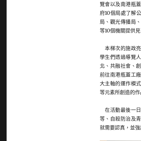
覽會以及南港瓶
府10個局處了解
局、觀光傳播局
等10個機關提供
本梯次的施政亮
學生們透過導覽
北、共融社會、
前往南港瓶蓋工
大主軸的運作模
等元素所創造的作
在活動最後一日
等、自殺防治及
就需要認真，並強