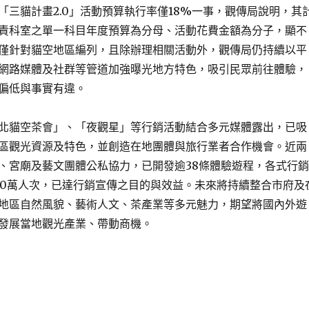
「三貓計畫2.0」活動預算執行率僅18%一事，觀傳局說明，其
責科室之單一科目年度預算為分母、活動花費金額為分子，顯不
僅針對貓空地區編列，且除辦理相關活動外，觀傳局仍持續以平
網路媒體及社群等管道加強曝光地方特色，吸引民眾前往體驗，
偏低與事實有違。
北貓空茶會」、「夜觀星」等行銷活動結合多元媒體露出，已吸
區觀光資源及特色，並創造在地團體與旅行業者合作機會。近兩
、宮廟及藝文團體公私協力，已開發逾38條體驗遊程，各式行銷
000萬人次，已達行銷宣傳之目的與效益。未來將持續整合市府及
地區自然風貌、藝術人文、茶產業等多元魅力，期望將國內外遊
發展當地觀光產業、帶動商機。