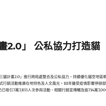
2.0」 公私協力打造貓
三貓計畫2.0」進行跨局處整合及公私協力，持續優化貓空地區
式行銷活動推廣在地特色及人文風光。111年雖受疫情影響停辦部
已吸引7萬7,833人次參與活動、相關行銷宣傳觸及逾714萬7,00