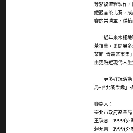
等繁複流程製作，
鐵觀音茶比賽，成
賽的常勝軍，種植
近年來木柵地區
茶技藝，更開展多
茶館-青農茶市集
由更貼近現代人生
更多好玩活動與資
局-台北饗樂趣」
聯絡人：
臺北市政府產業
王珠容 1999(外縣市0
賴允慧 1999(外縣市0