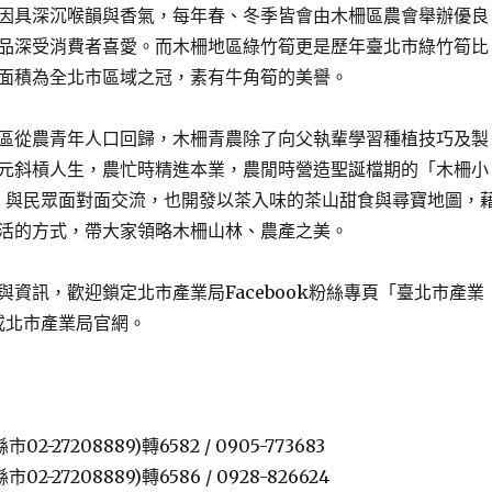
因具深沉喉韻與香氣，每年春、冬季皆會由木柵區農會舉辦優良
品深受消費者喜愛。而木柵地區綠竹筍更是歷年臺北市綠竹筍比
面積為全北市區域之冠，素有牛角筍的美譽。
從農青年人口回歸，木柵青農除了向父執輩學習種植技巧及製
元斜槓人生，農忙時精進本業，農閒時營造聖誕檔期的「木柵小
」與民眾面對面交流，也開發以茶入味的茶山甜食與尋寶地圖，
活的方式，帶大家領略木柵山林、農產之美。
訊，歡迎鎖定北市產業局Facebook粉絲專頁「臺北市產業
或北市產業局官網。
局
2-27208889)轉6582 / 0905-773683
2-27208889)轉6586 / 0928-826624