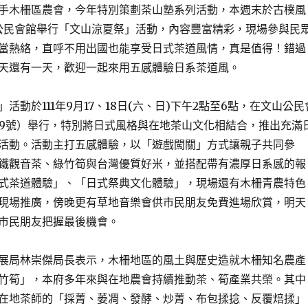
木柵區農會，今年特別策劃茶山塾系列活動，本週末於古樸風
公民會館舉行「文山涼夏祭」活動，內容豐富精彩，現場參與民
當熱絡，直呼不用出國也能享受日式茶道風情，真是值得！錯過
天還有一天，歡迎一起來用五感體驗日系茶道風。
於111年9月17、18日(六、日)下午2點至6點，在文山公民
89號）舉行，特別將日式風格與在地茶山文化相結合，推出充滿
活動。活動主打五感體驗，以「遊戲闖關」方式讓親子共同參
鐵觀音茶、綠竹筍與台灣優質好米，並搭配帶有濃厚日系感的報
式茶道體驗」、「日式祭典文化體驗」，現場還有木柵青農特色
現場推廣，傍晚更有草地音樂會供市民朋友免費進場欣賞，明天
市民朋友把握最後機會。
局林崇傑局長表示，木柵地區的風土與歷史造就木柵知名農產
竹筍」，本府多年來與在地農會持續推動茶、筍產業共榮。其中
在地茶師的「採菁、萎凋、發酵、炒菁、布包揉捻、反覆焙揉」