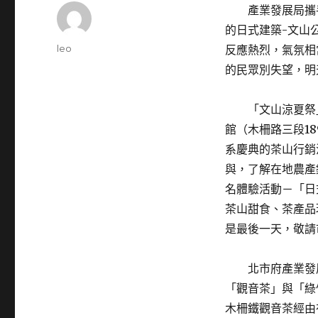
產業發展局攜手
的日式建築-文山
Author
leo
反應熱烈，氣氛相
Posted
的民眾別失望，明
on
「文山涼夏祭」活動
館（木柵路三段1
系慶典的茶山行銷
與，了解在地農產
名體驗活動－「日
茶山甜食、茶產品
是最後一天，敬請
北市府產業發展
「觀音茶」與「綠
木柵鐵觀音茶經由