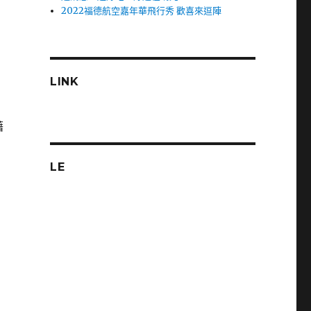
2022福德航空嘉年華飛行秀 歡喜來逗陣
LINK
藉
LE