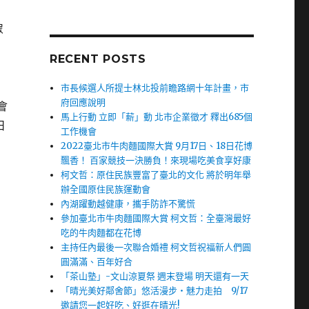
眾
RECENT POSTS
市長候選人所提士林北投前瞻路網十年計畫，市
府回應說明
會
馬上行動 立即「薪」動 北市企業徵才 釋出685個
日
工作機會
2022臺北市牛肉麵國際大賞 9月17日、18日花博
飄香！ 百家競技一決勝負！來現場吃美食享好康
柯文哲：原住民族豐富了臺北的文化 將於明年舉
辦全國原住民族運動會
內湖躍動越健康，攜手防詐不驚慌
參加臺北市牛肉麵國際大賞 柯文哲：全臺灣最好
吃的牛肉麵都在花博
主持任內最後一次聯合婚禮 柯文哲祝福新人們圓
圓滿滿、百年好合
「茶山塾」-文山涼夏祭 週末登場 明天還有一天
「晴光美好鄰舍節」悠活漫步‧魅力走拍 9/17
邀請您一起好吃、好逛在晴光!