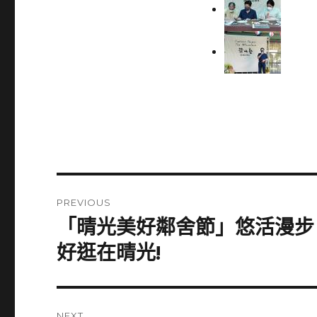
Post
PREVIOUS
navigation
「晴光美好鄰舍節」悠活漫步‧
Previous
post:
好逛在晴光!
NEXT