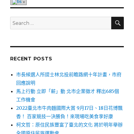
SE
Search
for:
RECENT POSTS
市長候選人所提士林北投前瞻路網十年計畫，市府
回應說明
馬上行動 立即「薪」動 北市企業徵才 釋出685個
工作機會
2022臺北市牛肉麵國際大賞 9月17日、18日花博飄
香！ 百家競技一決勝負！來現場吃美食享好康
柯文哲：原住民族豐富了臺北的文化 將於明年舉辦
全國原住民族運動會