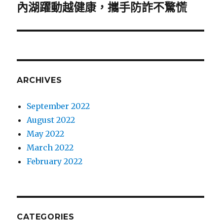
內湖躍動越健康，攜手防詐不驚慌
Next
post:
ARCHIVES
September 2022
August 2022
May 2022
March 2022
February 2022
CATEGORIES