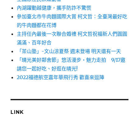
內湖躍動越健康，攜手防詐不驚慌
參加臺北市牛肉麵國際大賞 柯文哲：全臺灣最好吃
的牛肉麵都在花博
主持任內最後一次聯合婚禮 柯文哲祝福新人們圓圓
滿滿、百年好合
「茶山塾」-文山涼夏祭 週末登場 明天還有一天
「晴光美好鄰舍節」悠活漫步‧魅力走拍 9/17邀
請您一起好吃、好逛在晴光!
2022福德航空嘉年華飛行秀 歡喜來逗陣
LINK