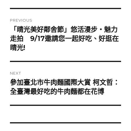
Post
PREVIOUS
navigation
「晴光美好鄰舍節」悠活漫步‧魅力
Previous
走拍 9/17邀請您一起好吃、好逛在
post:
晴光!
NEXT
參加臺北市牛肉麵國際大賞 柯文哲：
Next
全臺灣最好吃的牛肉麵都在花博
post: