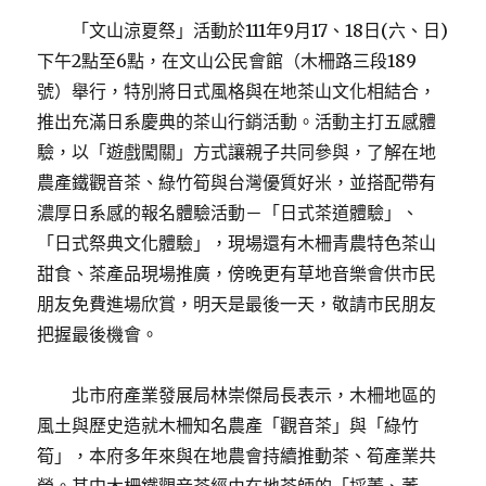
「文山涼夏祭」活動於111年9月17、18日(六、日)
下午2點至6點，在文山公民會館（木柵路三段189
號）舉行，特別將日式風格與在地茶山文化相結合，
推出充滿日系慶典的茶山行銷活動。活動主打五感體
驗，以「遊戲闖關」方式讓親子共同參與，了解在地
農產鐵觀音茶、綠竹筍與台灣優質好米，並搭配帶有
濃厚日系感的報名體驗活動－「日式茶道體驗」、
「日式祭典文化體驗」，現場還有木柵青農特色茶山
甜食、茶產品現場推廣，傍晚更有草地音樂會供市民
朋友免費進場欣賞，明天是最後一天，敬請市民朋友
把握最後機會。
北市府產業發展局林崇傑局長表示，木柵地區的
風土與歷史造就木柵知名農產「觀音茶」與「綠竹
筍」，本府多年來與在地農會持續推動茶、筍產業共