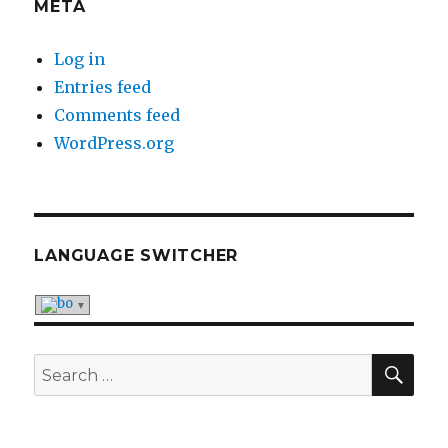
META
Log in
Entries feed
Comments feed
WordPress.org
LANGUAGE SWITCHER
SE
Search
for: