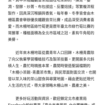
榮。其中木柵鐵觀音茶經由在地茶師的「採菁、萎
凋、發酵、炒菁、布包揉捻、反覆焙揉」等繁複流程
製作，因具深沉喉韻與香氣，每年春、冬季皆會由木
柵區農會舉辦優良鐵觀音茶比賽，成品深受消費者喜
愛。而木柵地區綠竹筍更是歷年臺北市綠竹筍比賽的
常勝軍，種植面積為全北市區域之冠，素有牛角筍的
美譽。
近年來木柵地區從農青年人口回歸，木柵青農除
了向父執輩學習種植技巧及製茶技藝，更開展多元斜
槓人生，農忙時精進本業，農閒時營造聖誕檔期的
「木柵小茶館-青農茶市集」與民眾面對面交流，也開
發以茶入味的茶山甜食與尋寶地圖，藉由更貼近現代
人生活的方式，帶大家領略木柵山林、農產之美。
更多好玩活動與資訊，歡迎鎖定北市產業局