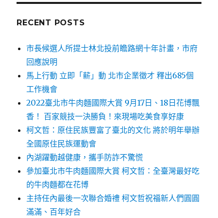
RECENT POSTS
市長候選人所提士林北投前瞻路網十年計畫，市府
回應說明
馬上行動 立即「薪」動 北市企業徵才 釋出685個
工作機會
2022臺北市牛肉麵國際大賞 9月17日、18日花博飄
香！ 百家競技一決勝負！來現場吃美食享好康
柯文哲：原住民族豐富了臺北的文化 將於明年舉辦
全國原住民族運動會
內湖躍動越健康，攜手防詐不驚慌
參加臺北市牛肉麵國際大賞 柯文哲：全臺灣最好吃
的牛肉麵都在花博
主持任內最後一次聯合婚禮 柯文哲祝福新人們圓圓
滿滿、百年好合