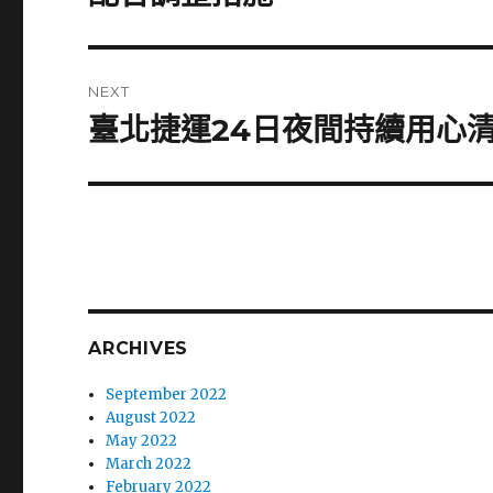
NEXT
臺北捷運24日夜間持續用心
Next
post:
ARCHIVES
September 2022
August 2022
May 2022
March 2022
February 2022