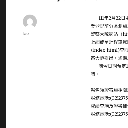
111年2月22
業登記前分區測驗及
Author
leo
警察大隊網站（http
Posted
上網或至計程車駕駛人服務
on
/index.ht
察大隊提出，逾期
講習日期預定11
請。
報名領證審驗相關
服務電話:(02)23752
成績查詢及證書補
服務電話:(02)2375