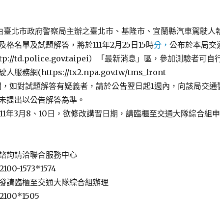
日由臺北市政府警察局主辦之臺北市、基隆市、宜蘭縣汽車駕駛人
格名單及試題解答，將於111年2月25日15時
分，
公布於本局交
://td.police.gov.taipei）「最新消息」區，參加測驗者可自
網(https://tx2.npa.gov.tw/tms_front
ml)查閱，如對試題解答有疑義者，請於公告翌日起1週內，向該局交通
未提出以公告解答為準。
1年3月8、10日，欲修改講習日期，請臨櫃至交通大隊綜合組申
諮詢請洽聯合服務中心
100-1573*1574
發請臨櫃至交通大隊綜合組辦理
2100*1505