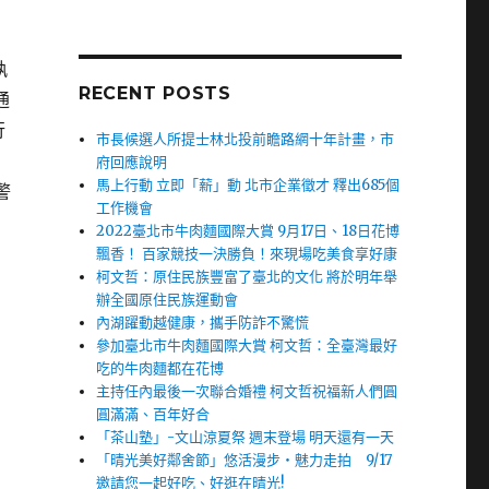
執
RECENT POSTS
通
行
市長候選人所提士林北投前瞻路網十年計畫，市
府回應說明
馬上行動 立即「薪」動 北市企業徵才 釋出685個
警
工作機會
2022臺北市牛肉麵國際大賞 9月17日、18日花博
飄香！ 百家競技一決勝負！來現場吃美食享好康
柯文哲：原住民族豐富了臺北的文化 將於明年舉
辦全國原住民族運動會
內湖躍動越健康，攜手防詐不驚慌
參加臺北市牛肉麵國際大賞 柯文哲：全臺灣最好
吃的牛肉麵都在花博
主持任內最後一次聯合婚禮 柯文哲祝福新人們圓
圓滿滿、百年好合
「茶山塾」-文山涼夏祭 週末登場 明天還有一天
「晴光美好鄰舍節」悠活漫步‧魅力走拍 9/17
邀請您一起好吃、好逛在晴光!