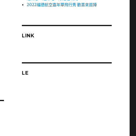
2022福德航空嘉年華飛行秀 歡喜來逗陣
LINK
LE
車