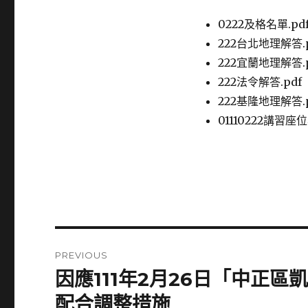
0222及格名單.pd
222台北地理解答.p
222宜蘭地理解答.p
222法令解答.pdf
222基隆地理解答.p
01110222講習座位
Post
PREVIOUS
navigation
因應111年2月26日「中正
Previous
post:
配合調整措施