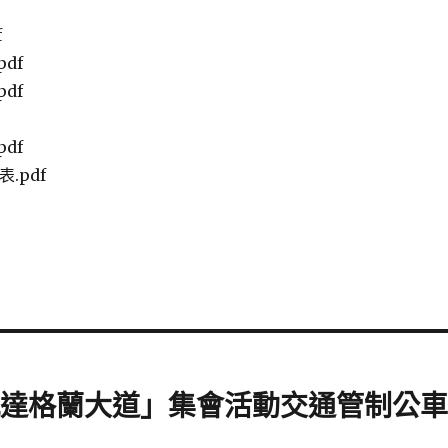
f
df
df
df
表.pdf
區凱達格蘭大道」集會活動交通管制公