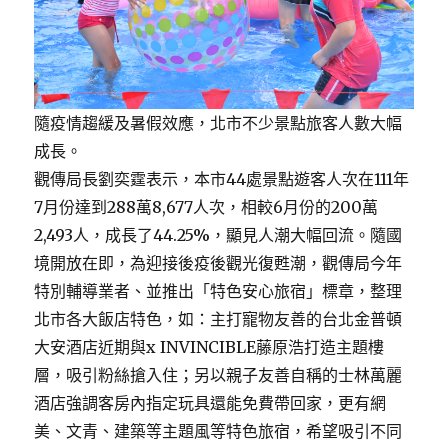
隨疫情趨緩及暑假效應，北市不少景點旅客人數大幅
成長。
觀傳局長劉奕霆表示，本市44處景點遊客人次在111年
7月份達到288萬8,677人次，相較6月份的200萬
2,493人，成長了44.25%，顯見人潮大幅回流。隨國
境開放在即，為迎接後疫後觀光復甦潮，觀傳局今年
特別輔導業者、並推出「特色安心旅宿」標章，整理
北市各大飯店特色，如：主打寵物友善的台北金普頓
大安酒店近期與x INVINCIBLE藤原浩打造主題樓
層，吸引粉絲搶入住；另以親子友善自稱的士林萬麗
酒店強調客房內指定玩具還能免費帶回家，更有網
美、文青、建築等主題風等特色旅宿，希望吸引不同