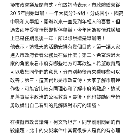
擬市政會議及閉幕式。他致詞時表示，市政體驗營從
2015年開始舉辦，一年大概分3-4組，分成國小、國高
中職和大學組，開辦以來一直受到年輕人的喜愛。但
過去兩年受疫情影響暫停舉辦，今年因為疫情減緩加
上已是任期最後一年，所以想說還是舉辦吧！
他表示，這幾天的活動安排有幾個目的，第一讓大家
進入市政府看看公務員在做什麼；第二、希望透過大
家的角度來看市府有哪些地方可再改進。希望教育局
可以收集同學們的意見，分門別類後再來看哪些可以
改善；第三、這其實也是市政宣傳，大家了解市府運
作後，可能會比較有同理心和了解市府的難處，這就
是落實民主政治的公民教育。最後，他也鼓勵同學們
勇敢說出自己看到的見解與對市府的建議。
在模擬市政會議時，柯文哲坦言，同學剛剛問到的自
殺議題，北市的火災案件中其實很多人是真的有心理