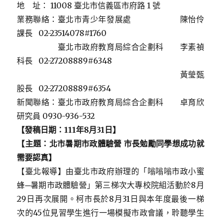
地 址： 11008 臺北市信義區市府路 1 號
業務聯絡：臺北市青少年發展處 陳怡伶
課長 02-23514078#1760
臺北市政府教育局綜合企劃科 李素禎
科長 02-27208889#6348
黃瑩甄
股長 02-27208889#6354
新聞聯絡：臺北市政府教育局綜合企劃科 卓育欣
研究員 0930-936-532
【發稿日期：
111
年8月31日
】
【主題：
北市暑期市政體驗營
市長勉勵同學想成功就
需要認真
】
【臺北報導】由臺北市政府辦理的「嗡嗡嗡市政小蜜
蜂─暑期市政體驗營」第三梯次大專校院組活動於8月
29日再次展開。柯市長於8月31日與本年度最後一梯
次的45位見習學生進行一場模擬市政會議，聆聽學生