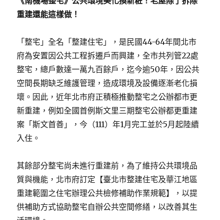
《南機場整宅》公共環境美化換新粧！老屋除了拆除
重建還能這樣做！
「整宅」全名「整建住宅」，是民國44-64年間北市
府為安置因公共工程拆遷戶而興建，全市共列管22處
整宅，總戶數達一萬九百餘戶，迄今逾50年，因公共
空間長期缺乏維護管理，造成環境及設備逐漸老化損
壞。因此，近年北市府正積極推動整宅之公辦都市更
新重建，例如全國首例斯文里三期整宅公辦都更重建
案「斯文首善」，今（111）年1月完工並於5月起陸續
入住。
其餘部分整宅尚未進行重建前，為了維持公共環境品
質與機能，北市府訂定【臺北市整建住宅及華江地區
重建範圍之住宅辦理公共檢修補助作業規範】，以提
供補助方式協助整宅自辦公共空間修繕，以改善其生