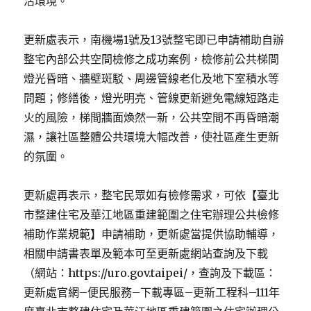
活環境。
更新處表示，南機場1號及13號整宅即已申請補助自辦
整宅內部公共空間檢修之成功案例，檢修前公共梯間
燈光昏暗、牆壁斑駁、周邊管線老化及地下室積水等
問題；修繕後，燈光明亮、管線更新避免電線短路走
火的風險，梯間牆面煥然一新，公共空間不再昏暗潮
濕，讓社區整體公共環境大幅改善，使社區產生更新
的氛圍。
更新處再表示，整宅民眾如有檢修需求，可依【臺北
市整建住宅及華江地區重建範圍之住宅辦理公共檢修
補助作業規範】申請補助，更新處當提供協助輔導，
相關申請書表單及範本可至更新處網站查詢及下載
（網站：https://uro.gov.taipei/，查詢及下載區：
更新處官網–便民服務–下載專區–更新工程科–111年