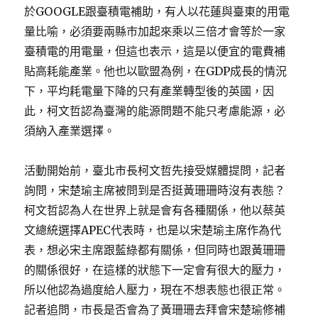
於GOOGLE跟臺積電補助，有人以花蓮與臺東的用電
量比喻，必須要兩縣市加起來乘以三倍才會等於一家
臺積電的用電量，但這也表示，這是以便宜的電費補
貼高耗能產業。他也以歐盟為例，在GDP成長的情況
下，平均耗電量下降的只有產業轉型後的英國，因
此，柯文哲認為臺灣的能源問題不能只考慮能源，必
須納入產業選擇。
活動開始前，臺北市長柯文哲先接受媒體提問，記者
詢問，宋楚瑜主席被問到是否挺黃珊珊時沒有表態？
柯文哲認為人在世界上就是會有各種關係，他以蔡英
文總統選擇APEC代表時，也是以宋楚瑜主席作為代
表，想必宋主席跟藍綠都有關係，但同時也跟黃珊珊
的關係很好，在這樣的狀態下一定會有很大的壓力，
所以他認為過度給人壓力，現在不想表態也很正常。
記者追問，市長是否會為了黃珊珊去拜會宋楚瑜修補