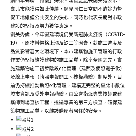
續四年蟬聯「特優」殊榮。建管處處長劉美秀表示，
臺北市能獲得如此佳績，顯見同仁日常間不遺餘力督
促工地維護公共安全的決心，同時也代表長期對市政
建設的堅持及努力獲得肯定。
劉美秀說，今年營建環境仍受新冠肺炎疫情（COVID-
19）、原物料價格上漲及缺工等因素，對施工進度及
品質影響甚大之環境下，本市建築物施工管理的行政
作業仍堅持維護建物的施工品質，除率全國之先，實
施建築物施工初步階段e化管理（建照及使照電子化）
及線上申報（執照申報開工、樓板勘驗）制度外，目
前仍持續推動執照e化管理，建構更完整的臺北市數位
城市資訊及委外申報勘驗，由公會指派專業技師或建
築師到場查核工程，透過專業的第三方檢查，確保建
築物施工品質，以維護購屋者居住的安全。