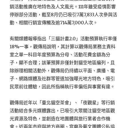
銷活動推廣在地特色及人文風光。111年雖受疫情影響
停辦部分活動，截至8月仍已吸引7萬7,833人次參與活
動、相關行銷宣傳觸及逾714萬7,000人次。
有關媒體報導指出「三貓計畫2.0」活動預算執行率僅
18%一事，觀傳局說明，其計算以觀傳局業務主責科
室之單一科目年度預算為分母、活動花費金額為分
子，顯不合理；該筆預算非僅針對貓空地區編列，且
除辦理相關活動外，觀傳局仍持續以平面、廣播、電
子、網路媒體及社群等管道加強曝光地方特色，吸引
民眾前往體驗，因此所指稱執行率偏低與事實有違。
觀傳局近年以「臺北貓空茶會」、「夜觀星」等行銷
活動結合多元媒體露出，已吸引大眾關注貓空地區觀
光資源及特色，並創造在地團體與旅行業者合作機
會。近兩年市府與地方商圈、宮廟及藝文團體公私協