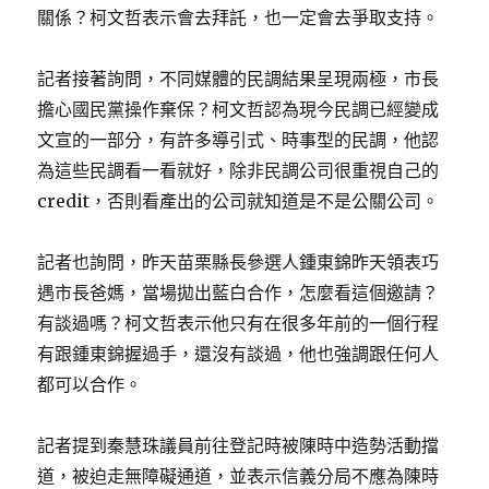
關係？柯文哲表示會去拜託，也一定會去爭取支持。
記者接著詢問，不同媒體的民調結果呈現兩極，市長
擔心國民黨操作棄保？柯文哲認為現今民調已經變成
文宣的一部分，有許多導引式、時事型的民調，他認
為這些民調看一看就好，除非民調公司很重視自己的
credit，否則看產出的公司就知道是不是公關公司。
記者也詢問，昨天苗栗縣長參選人鍾東錦昨天領表巧
遇市長爸媽，當場拋出藍白合作，怎麼看這個邀請？
有談過嗎？柯文哲表示他只有在很多年前的一個行程
有跟鍾東錦握過手，還沒有談過，他也強調跟任何人
都可以合作。
記者提到秦慧珠議員前往登記時被陳時中造勢活動擋
道，被迫走無障礙通道，並表示信義分局不應為陳時