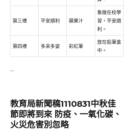
象徵在校學
第三禮
平安順利
蘋果汁
習，平安順
利。
放在鉛筆盒
第四禮
多采多姿
彩紅筆
中。
…
Posted
on
教育局新聞稿1110831中秋佳
節即將到來 防疫、一氧化碳、
火災危害別忽略