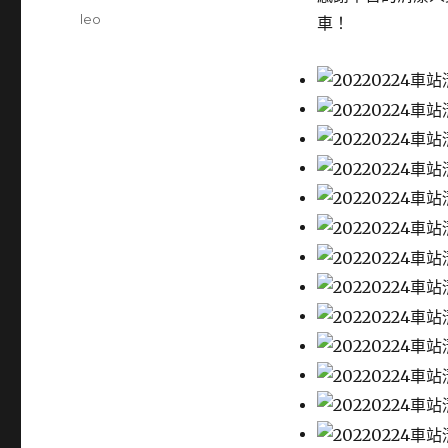
Author
leo
車！
Posted
on