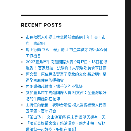
RECENT POSTS
市長候選人所提士林北投前瞻路網十年計畫，市
府回應說明
馬上行動 立即「薪」動 北市企業徵才 釋出685個
工作機會
2022臺北市牛肉麵國際大賞 9月17日、18日花博
飄香！ 百家競技一決勝負！來現場吃美食享好康
柯文哲：原住民族豐富了臺北的文化 將於明年舉
辦全國原住民族運動會
內湖躍動越健康，攜手防詐不驚慌
參加臺北市牛肉麵國際大賞 柯文哲：全臺灣最好
吃的牛肉麵都在花博
主持任內最後一次聯合婚禮 柯文哲祝福新人們圓
圓滿滿、百年好合
「茶山塾」-文山涼夏祭 週末登場 明天還有一天
「晴光美好鄰舍節」悠活漫步‧魅力走拍 9/17
邀請您一起好吃、好逛在晴光!