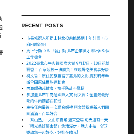
執
RECENT POSTS
通
行
市長候選人所提士林北投前瞻路網十年計畫，市
府回應說明
馬上行動 立即「薪」動 北市企業徵才 釋出685個
警
工作機會
2022臺北市牛肉麵國際大賞 9月17日、18日花博
飄香！ 百家競技一決勝負！來現場吃美食享好康
柯文哲：原住民族豐富了臺北的文化 將於明年舉
辦全國原住民族運動會
內湖躍動越健康，攜手防詐不驚慌
參加臺北市牛肉麵國際大賞 柯文哲：全臺灣最好
吃的牛肉麵都在花博
主持任內最後一次聯合婚禮 柯文哲祝福新人們圓
圓滿滿、百年好合
「茶山塾」-文山涼夏祭 週末登場 明天還有一天
「晴光美好鄰舍節」悠活漫步‧魅力走拍 9/17
邀請您一起好吃、好逛在晴光!