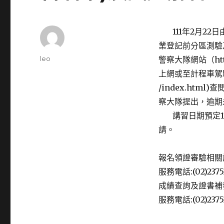
111年2月22
業登記前分區測驗及
Author
leo
警察大隊網站（http
Posted
上網或至計程車駕駛人服務
on
/index.ht
察大隊提出，逾期
講習日期預定11
請。
報名領證審驗相關
服務電話:(02)23752
成績查詢及證書補
服務電話:(02)2375