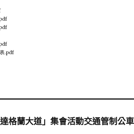
f
df
df
df
表.pdf
區凱達格蘭大道」集會活動交通管制公