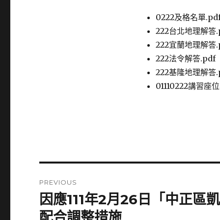
0222及格名單.pd
222台北地理解答.p
222宜蘭地理解答.p
222法令解答.pdf
222基隆地理解答.p
01110222講習座位
Post
PREVIOUS
navigation
因應111年2月26日「中正
Previous
post:
配合調整措施