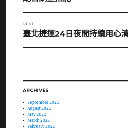
NEXT
臺北捷運24日夜間持續用心
Next
post:
ARCHIVES
September 2022
August 2022
May 2022
March 2022
February 2022