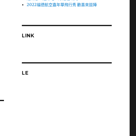
2022福德航空嘉年華飛行秀 歡喜來逗陣
LINK
LE
車