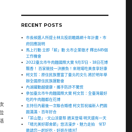
RECENT POSTS
市長候選人所提士林北投前瞻路網十年計畫，市
府回應說明
馬上行動 立即「薪」動 北市企業徵才 釋出685個
工作機會
2022臺北市牛肉麵國際大賞 9月17日、18日花博
飄香！ 百家競技一決勝負！來現場吃美食享好康
柯文哲：原住民族豐富了臺北的文化 將於明年舉
辦全國原住民族運動會
內湖躍動越健康，攜手防詐不驚慌
參加臺北市牛肉麵國際大賞 柯文哲：全臺灣最好
吃的牛肉麵都在花博
次
主持任內最後一次聯合婚禮 柯文哲祝福新人們圓
圓滿滿、百年好合
位
「茶山塾」-文山涼夏祭 週末登場 明天還有一天
活
「晴光美好鄰舍節」悠活漫步‧魅力走拍 9/17
邀請您一起好吃、好逛在晴光!