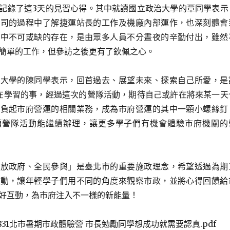
記錄了這3天的見習心得。其中就讀國立政治大學的覃同學表示
公司的過程中了解捷運站長的工作及機廠內部運作，也深刻體會
活中不可或缺的存在，是由眾多人員不分晝夜的辛勤付出，雖然
簡單的工作，但參訪之後更有了欽佩之心。
大學的陳同學表示，回首過去、展望未來、探索自己所愛，是
在學習的事，經過這次的營隊活動，期待自己或許在將來某一天
背負起市府營運的相關業務，成為市府營運的其中一顆小螺絲釘
項營隊活動能繼續辦理，讓更多學子們有機會體驗市府機關的
放政府、全民參與」是臺北市的重要施政理念，希望透過為期
活動，讓年輕學子們用不同的角度來觀察市政，並將心得回饋給
好互動，為市府注入不一樣的新能量！
0831北市暑期市政體驗營 市長勉勵同學想成功就需要認真.pdf