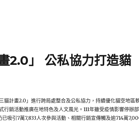
2.0」 公私協力打造貓
三貓計畫2.0」進行跨局處整合及公私協力，持續優化貓空地區
式行銷活動推廣在地特色及人文風光。111年雖受疫情影響停辦部
已吸引7萬7,833人次參與活動、相關行銷宣傳觸及逾714萬7,00