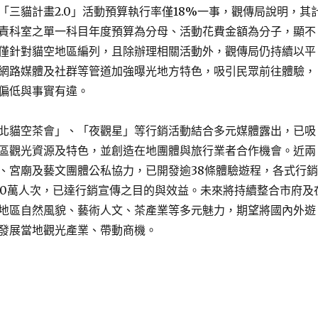
「三貓計畫2.0」活動預算執行率僅18%一事，觀傳局說明，其
責科室之單一科目年度預算為分母、活動花費金額為分子，顯不
僅針對貓空地區編列，且除辦理相關活動外，觀傳局仍持續以平
網路媒體及社群等管道加強曝光地方特色，吸引民眾前往體驗，
偏低與事實有違。
北貓空茶會」、「夜觀星」等行銷活動結合多元媒體露出，已吸
區觀光資源及特色，並創造在地團體與旅行業者合作機會。近兩
、宮廟及藝文團體公私協力，已開發逾38條體驗遊程，各式行銷
000萬人次，已達行銷宣傳之目的與效益。未來將持續整合市府及
地區自然風貌、藝術人文、茶產業等多元魅力，期望將國內外遊
發展當地觀光產業、帶動商機。