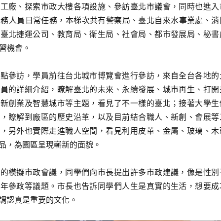
蓋工廠、探索市政大樓各項設施、參訪臺北市議會，同時也進入
公務人員日常任務，本梯次共有警察局、臺北自來水事業處、消
、臺北捷運公司、教育局、衛生局、社會局、都市發展局、秘書
見習機會。
點參訪，學員前往台北城市博覽會進行參訪，來自全台各地的
人員的詳細介紹，瞭解臺北的未來、永續發展、城市再生、打開
創新創業及智慧城市等主題，看見了不一樣的臺北；接著大學生
廠，瞭解到廠區的歷史沿革，以及目前結合職人、新創、會展等
式，另外也實際走進職人空間，看見利用皮革、金屬、玻璃、木
品，為園區呈現嶄新的面貌。
的模擬市政會議，同學們向市長提出許多市政建議，像是性別
青年參政等議題。市長也告訴同學們人生是真實的生活，想要成
調認真是重要的文化。