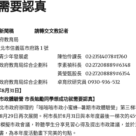
需要認真
新聞稿
請轉交文教記者
府教育局
 臺北市信義區市府路 1 號
青少年發展處 陳怡伶課長 02-23514078#1760
綜合企劃科 李素禎科長 02-27208889#6348
 02-27208889#6354
府教育局綜合企劃科 卓育欣研究員 0930-936-532
年8月31日
】
市政體驗營
市長勉勵同學想成功就需要認真
】
北市政府辦理的「嗡嗡嗡市政小蜜蜂─暑期市政體驗營」第三梯
8月29日再次展開。柯市長於8月31日與本年度最後一梯次的45
場模擬市政會議，聆聽學生分享見習心得及提出市政建議，並於
書，為本年度活動畫下完美的句點。