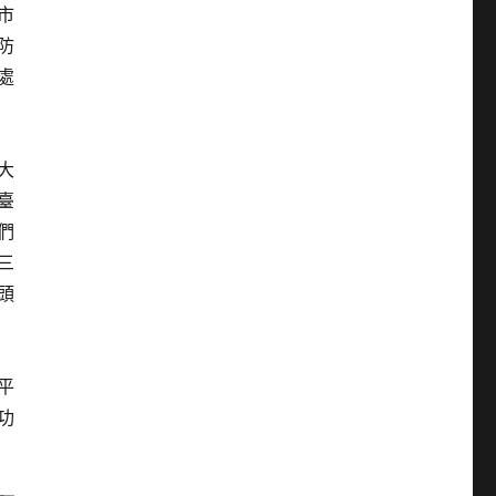
市
防
處
大
臺
們
三
頭
平
功