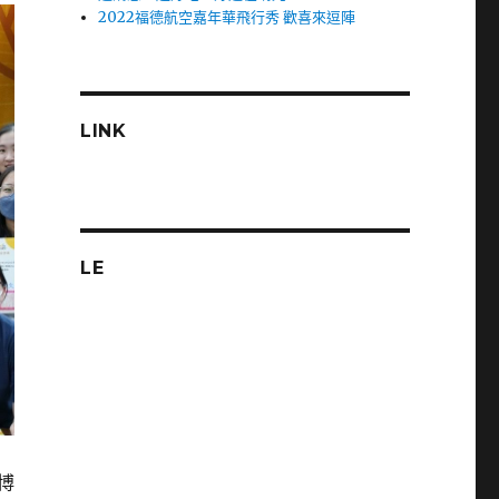
2022福德航空嘉年華飛行秀 歡喜來逗陣
LINK
LE
博