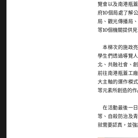
覽會以及南港瓶
府10個局處了解
局、觀光傳播局
等10個機關提供
本梯次的施政亮
學生們透過導覽
北、共融社會、
前往南港瓶蓋工
大主軸的運作模
等元素所創造的作
在活動最後一日
等、自殺防治及
就需要認真，並強