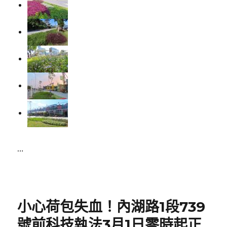
…
Posted
on
小心荷包失血！內湖路1段739
號前科技執法3月1日零時起正