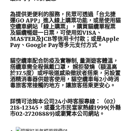
為提供更便利的服務，民眾可透過「台北捷
運GO APP」進入線上購票功能，或是使用貓
空纜車網站「線上購票」，購買貓纜單程票
及貓纜暢遊一日票，可使用如VISA、
MASTER及JCB等信用卡付款；或是Apple
Pay、Google Pay等多元支付方式。
貓空纜車配合防疫及實聯制, 量測遊客體溫，
搭纜車需全程佩戴口罩， 婉拒發燒（額溫高
於37.5度）或呼吸道感染徵狀者搭乘，另設置
酒精消毒器供遊客使用，貓空纜車每2小時消
毒旅客常接觸的地方，讓旅客搭乘更安心。
詳情可洽詢本公司24小時客服專線：（02）
218-12345，或臺北市民當家熱線1999(外縣
市02-27208889)或瀏覽本公司網站。