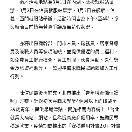
徵才活動地點為3月1日在內湖、北投就服站舉
辦，3月2日在信義就服站舉辦，3月3日在艋舺、信
義、西門就服站舉辦，活動時間皆為下午2至4時，參
與廠商目前皆無勞資爭議及無薪假狀況。
亦釋出儲備幹部、門市人員、房務員、居家督導
員及兼職人員等多項職缺，並提供優渥的員工福利，
如免費員工健康檢查、員工制服、伙食津貼、久任獎
金及旅遊補助等，，歡迎準備求職民眾踴躍加入工作
行列。
陳信瑜最後再補充，北市推出「青年職涯儲值護
照」方案，針對初次尋職未就業4個月以上的18歲至
29歲青年，提供尋職津貼，實施相關內容請上「台北
就業大補帖」網站，且為提高廠商僱用率，鼓勵民眾
穩定就業，疫情期間推出的「安穩僱用計畫2.0」計畫