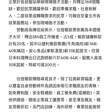
企業於各就服站舉辦現場徵才活動，共釋出368個職
缺。歡迎民眾踴躍參與，歡迎準備求職，社會新鮮
人、二度就業或轉職需求的民眾，可親自至臺北市各
就業服務站，參加現場徵才活動。
勞動局長陳信瑜表示，住宿餐飲業依舊為本週徵
才大宗，釋出184個工作機會，占5成，餐飲儲備幹部
計有20名，其中以捷利餐飲集團(牛角燒肉)薪36K-
40K稱冠，安心食品(摩斯漢堡)薪33K起居次。欣葉
日本料理釋出日式廚師薪介於40K-44K。服務人員皆
30K起薪，時薪可達200元。
住宿餐飲積極尋覓良才，除了拉高薪資幅度，更
以豐富自身勞動條件為誘因來吸引求職朋友的青睞，
如免費制服、安全鞋補助、員工餐免費(或補助)，其
他供膳宿、關係企業員工優惠等，甚至澤及親友，親
友用餐折扣，及門店訓練、海外研修、專業技能進修