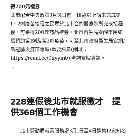
得
200
元禮券
北市配合中央政策3月31日前，18歲以上尚未完成第
1、2劑疫苗接種之民眾於北市合約醫療院所完成接種
後，可獲得200元商品禮券。北市衛生局提醒市民如
需預約第1劑及第2劑疫苗，可至北市政府衛生局官網/
新冠肺炎疫苗專區/重要訊息(網址：
https://reurl.cc/0xyymb) 查詢醫院資訊。
…
Posted
on
228連假後北市就服徵才 提
供368個工作機會
北市勞動局就業服務處3月1日至4日邀集12家知名