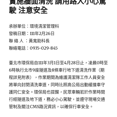
實施牆面清洗 請用路人小心駕
駛 注意安全
承辦單位：環境清潔管理科
發稿日期：111年2月26日
聯 絡 人 ：黃寬助科長
聯絡電話：0935-029-845
臺北市環保局自111年3月1日至4月28日止，凌晨0時至
6時執行北市9座隧道及8條車行地下道清洗作業（期
程詳見附表），作業期間為維護清潔隊工作人員安全
將單向封閉清洗車道，同時比照高公局出動緩撞車守
護同仁安全。環保局也提醒，民眾車輛若於作業時間
行經隧道及地下道，務必小心駕駛，並遵守現場交通
管制及關注CMS路況資訊，以確保行車安全。