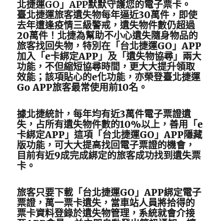
北捷運GO」APP默默守護您的電子票卡。
臺北捷運旅客遺失物每年逼近30萬件，即使
去年遭逢疫情三級警戒，遺失物件數仍超過
20萬件！北捷為幫助不小心遺失隨身物品的
旅客找回失物，特別在「台北捷運GO」APP
加入「e卡綁定APP」及「遺失物協尋」兩大
功能，不但縮短協尋時間，更大大提升領取
效能；該項貼心的e化功能，亦榮登臺北捷運
Go APP旅客最常使用前10名。
據北捷統計，每年均有近3萬件電子票證遺
失，占所有遺失物件數的10%以上，善用「e
卡綁定APP」這項「台北捷運GO」APP隱藏
版功能，可大大提高找回電子票證的機會，
目前有近9成完成綁定的旅客成功找到遺失票
卡。
旅客只要下載「台北捷運GO」APP綁定電子
票證，萬一票卡遺失，當車站人員將拾得的
票卡資料登錄於遺失物管理，系統就會介接