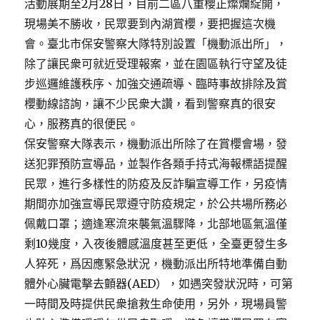
活動展期至2月28日，目前二區八重櫻正燦爛綻開，
現場美不勝收，民眾要到內湖賞櫻，要把握這次機
會。臺北市保安警察大隊特別設置「機動派出所」，
除了讓民衆可就近受理報案，並在園區執行守望及徒
步巡邏維護秩序、加強交通疏導、臨時事故排除及賞
櫻動線諮詢，讓不少民衆大讚，看到警察真的很安
心，服務真的很便民。
保安警察大隊表示，機動派出所除了在賞櫻會場，發
送犯罪預防宣導品，並製作各類手持式海報標語提醒
民眾，進行多樣性的防疫及反詐騙宣導工作，另疫情
期間亦加強宣導民眾遵守防疫規定，於公共場所務必
佩戴口罩；適逢寒流來襲氣溫驟降，北部地區氣溫僅
剩10幾度，入夜後體感溫度甚至更低，全臺更發生多
人猝死，爲因應緊急狀況，機動派出所特地準備自動
體外心臟電擊去顫器(AED），如遇突發狀況時，可第
一時間及時提供民衆搶救生命使用，另外，現場員警