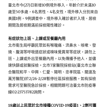
臺北市今(27)日新增10例境外移入，年齡介於未滿10
歲至50多歲，6名男性、4名女性，境外移入分別來自
美國1例，9例調查中，境外移入確診者於入境、居檢
期間及居檢期滿前採檢陽性確診。
有症狀勿上班、上課或至餐廳內用
北市衛生局呼籲民眾如有喉嚨痛、流鼻水、咳嗽、發
燒、腹瀉等呼吸道症狀或嗅味覺異常等症狀，請勿上
班、上課或外出至餐廳內用，以免傳播予他人，並儘
速快篩或就醫採檢。北市7家醫院採檢站(臺北市立聯
合醫院和平、中興、仁愛、陽明、忠孝院區、關渡及
萬芳醫院)於2/26-2/28暫停社區採檢服務，如有採檢
需求可至醫院急診採檢，相關問題可洽臺北市防疫專
線02-23753782詢問。
18
歲以上民眾於北市接種
COVID-19
疫苗
1
、
2
劑可獲