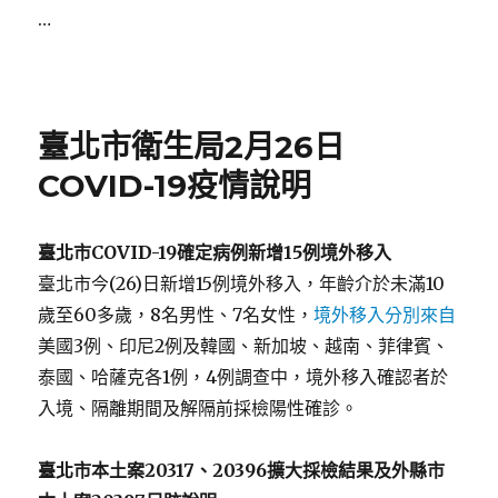
…
Posted
on
臺北市衛生局2月26日
COVID-19疫情說明
臺北市
COVID-19
確定病例新增
15
例境外移入
臺北市今(26)日新增15例境外移入，年齡介於未滿10
歲至60多歲，8名男性、7名女性，
境外移入分別來自
美國3例、印尼2例及韓國、新加坡、越南、菲律賓、
泰國、哈薩克各1例，4例調查中，境外移入確認者於
入境、隔離期間及解隔前採檢陽性確診。
臺北市本土案
20317
、
20396
擴大採檢結果及外縣市