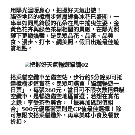
用陽光溫暖身心，把握好天氣出遊！
貓空地區的樟樹步道周邊魯冰花已盛開，一
串串如同風鈴般的花朵在風中搖曳生姿，金
黃色花卉與綠色茶樹相間的景緻，在陽光照
耀下更顯嬌豔，是民眾品花、品茶、品美
食、漫步、打卡、網美照，假日出遊最佳遊
賞地點。
搭乘貓空纜車至貓空站，步行約5分鐘即可抵
達樟樹步道賞花。民眾可購買「貓纜暢遊一
日票」，每張260元，當日可不限次數搭乘貓
空纜車，是暢遊貓空地區首選；若想在賞花
之餘，享受茶香美食，「振興加碼超值組
合」500元優惠套票則是CP值最佳選擇！除
可無限次搭乘貓纜外，再享美味小食及餐飲
折扣。