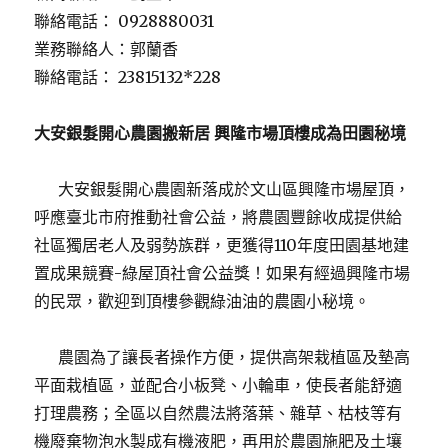
聯絡電話： 0928880031
業務聯絡人：郭蘭香
聯絡電話： 23815132*228
大安銀髮開心農園搬新居 興隆市場頂樓成為田園秘境
大安銀髮開心農園新落成於文山區興隆市場屋頂，
呼應臺北市府推動社會公益，將農園豐餘收成提供給
社區獨居老人及弱勢族群，更獲得110年度田園基地建
置成果競賽-綠屋頂社會公益獎！如果有經過興隆市場
的民眾，歡迎到頂樓參觀綠油油的農園小秘境。
農園為了讓長者操作方便，提供高架栽植區及墊高
平面栽植區，並配合小板凳、小輪車，使長者能舒適
打理農務；全區以自然農法將落葉、雜草、枯枝等有
機廢棄物泡水製成有機液肥，再用於農園施肥及土壤