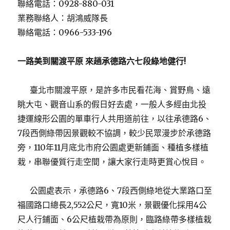
聯絡電話：0928-880-031
業務聯絡人：胡鴻威隊長
聯絡電話：0966-533-196
一路美到關渡平原
來趟承德路六七段綠地健行
!
臺北市關渡平原，是許多市民看花海、賞野鳥、遠
眺大屯、觀音山系的假日好去處，一般人多經由北投
捷運線形公園的單車行人共用道前往，以往承德路6、
7段西側綠帶因景觀較不協調，較少民眾漫步於承德路
旁，110年11月底北市府公園處更新鋪面、種植多樣植
栽，串聯優質行走空間，讓大家行走時更賞心悅目。
公園處表示，承德路6、7段西側綠地從大業路口至
福國路口總長2,552公尺，寬10米，景觀優化採用4公
尺人行鋪面、6公尺植栽帶為原則，臨路綠帶多樣植栽