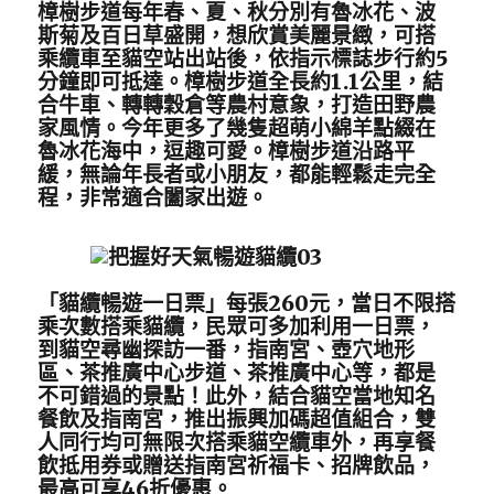
樟樹步道每年春、夏、秋分別有魯冰花、波
斯菊及百日草盛開，想欣賞美麗景緻，可搭
乘纜車至貓空站出站後，依指示標誌步行約5
分鐘即可抵達。樟樹步道全長約1.1公里，結
合牛車、轉轉穀倉等農村意象，打造田野農
家風情。今年更多了幾隻超萌小綿羊點綴在
魯冰花海中，逗趣可愛。樟樹步道沿路平
緩，無論年長者或小朋友，都能輕鬆走完全
程，非常適合闔家出遊。
「貓纜暢遊一日票」每張260元，當日不限搭
乘次數搭乘貓纜，民眾可多加利用一日票，
到貓空尋幽探訪一番，指南宮、壺穴地形
區、茶推廣中心步道、茶推廣中心等，都是
不可錯過的景點！此外，結合貓空當地知名
餐飲及指南宮，推出振興加碼超值組合，雙
人同行均可無限次搭乘貓空纜車外，再享餐
飲抵用券或贈送指南宮祈福卡、招牌飲品，
最高可享46折優惠。