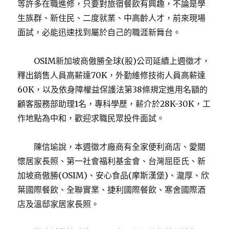
等許多在職進修，只要對旅宿餐飲有興趣，不論是學
生族群、新住民、二度就業、中高齡人才，前來現場
面試，必能迅速找到屬於自己的職涯新舞台。
OSIM新加坡商傲勝全球(股)公司延續上週徵才，
釋出銷售人員高薪達70K，外勤維修技術人員高薪達
60K，以及依身障權益保護法第38條規定進用名額的
顧客服務部助理1名，專科學歷，薪介於28K-30K，工
作地點為中和，歡迎求職民眾投件面試。
陳信瑜說，本週徵才廠商有全家便利商店、愛關
懷居家長照、第一社會福利基金會、台灣屈臣氏、新
加坡商傲勝(OSIM)、安心食品(摩斯漢堡)、瀧厚、欣
葉國際餐飲、全聯實業、捷利國際餐飲、寒舍國際酒
店及溫邸家居家長照。