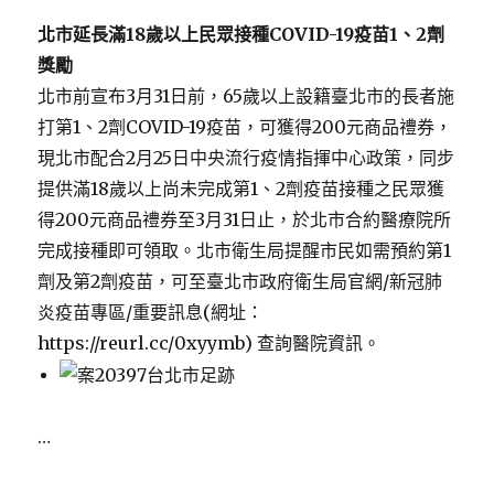
北市延長滿
18
歲以上民眾接種
COVID-19
疫苗
1
、
2
劑
獎勵
北市前宣布3月31日前，65歲以上設籍臺北市的長者施
打第1、2劑COVID-19疫苗，可獲得200元商品禮券，
現北市配合2月25日中央流行疫情指揮中心政策，同步
提供滿18歲以上尚未完成第1、2劑疫苗接種之民眾獲
得200元商品禮券至3月31日止，於北市合約醫療院所
完成接種即可領取。北市衛生局提醒市民如需預約第1
劑及第2劑疫苗，可至臺北市政府衛生局官網/新冠肺
炎疫苗專區/重要訊息(網址：
https://reurl.cc/0xyymb) 查詢醫院資訊。
…