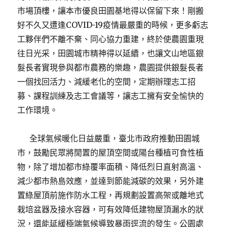
市場頂樓，讓本市優良田園基地得以保留下來！剛搬
好不久又遭逢COVID-19疫情最嚴重的時候，更多虧志
工夥伴們不離不棄、同心協力重建，終於使農園重現
往日光采，田園城市精神得以延續，也讓文山地區銀
髮長者實現參與都市農務的樂趣，農園提供銀髮長者
一個找回活力、減緩老化的空間，定期辦理志工招
募、課程訓練及志工會議等，讓志工擁有安全愉快的
工作環境。
全球氣候暖化日益嚴重，臺北市政府推動田園城
市，鼓勵民眾將閒置的屋頂空間或陽台種植可食性植
物，除了增加都市綠覆率面積、降低烈日直射高溫、
減少都市熱島效應，並達到節能減碳的效果，另外建
置綠屋頂前施作防水工程，再規劃設置高架或離地式
栽培盆器及接水容器，可有效降低建物屋頂漏水的狀
況，還能延緩極端氣候導致暴雨逕流的發生。公園處