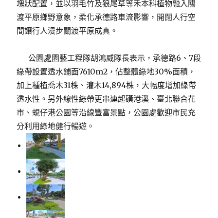
塊狀配置，並以羽毛竹及狼尾草等禾本科植物融入關
渡平原鄉野意象，柔化承德路車流影響，開闊人行空
間讓行人漫步關渡平原成真。
公園處園藝工程隊胡鴻威隊長表示，承德路6、7段
綠帶設置透水鋪面7610m2，佔整體綠地30%面積，
加上種植喬木31株、灌木14,894株，大幅度增加綠帶
透水性。另外線性綠帶更串連起磺港溪、臺北聯合花
市、蜆仔港公園等沿線豐富景點，公園處歡迎市民充
分利用綠地健行暢遊。