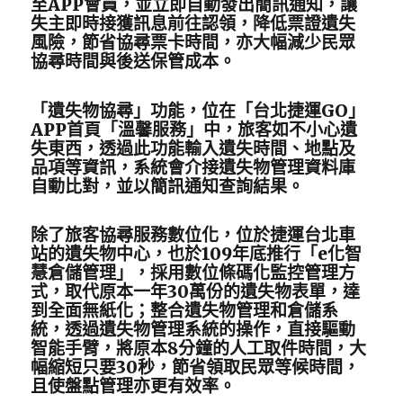
至APP會員，並立即自動發出簡訊通知，讓
失主即時接獲訊息前往認領，降低票證遺失
風險，節省協尋票卡時間，亦大幅減少民眾
協尋時間與後送保管成本。
「遺失物協尋」功能，位在「台北捷運GO」
APP首頁「溫馨服務」中，旅客如不小心遺
失東西，透過此功能輸入遺失時間、地點及
品項等資訊，系統會介接遺失物管理資料庫
自動比對，並以簡訊通知查詢結果。
除了旅客協尋服務數位化，位於捷運台北車
站的遺失物中心，也於109年底推行「e化智
慧倉儲管理」，採用數位條碼化監控管理方
式，取代原本一年30萬份的遺失物表單，達
到全面無紙化；整合遺失物管理和倉儲系
統，透過遺失物管理系統的操作，直接驅動
智能手臂，將原本8分鐘的人工取件時間，大
幅縮短只要30秒，節省領取民眾等候時間，
且使盤點管理亦更有效率。