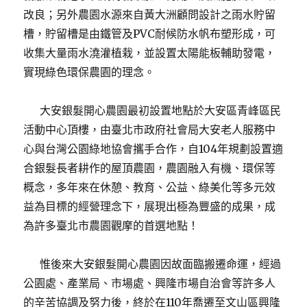
改良；另外農園水源來自黃大洲顧問設計之雨水貯留
槽，貯留槽是由鐵管及PVC耐候防水帆布塑形成，可
收集大量雨水澆灌植栽，並設置太陽能板輔助發電，
實現綠色環保農園的理念。
大安銀髮開心農園最初設置地點於大安區青峰區民
活動中心頂樓，由臺北市政府社會局大安老人服務中
心與台灣公園綠地協會攜手合作，自104年規劃設置適
合銀髮長者耕作的屋頂農園，農園融入有機、環保等
概念，多年來在休憩、教育、公益、綠美化等多元效
益為目標的經營理念下，展現出極為豐盛的成果，成
為許多臺北市農園觀摩的首選地點！
惟後來大安銀髮開心農園因故面臨搬遷命運，經過
公園處、產業局、市場處、興隆市場自治會等許多人
的辛苦協調及努力後，終於在110年喬遷至文山區興隆