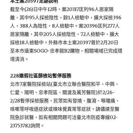
本土案
20397
足跡說明
截至今(26)日中午12時，案20317匡列96人居家隔
離，其中95人採檢陰性，餘1人檢驗中，擴大採檢396
人，388人為陰性，8人檢驗中。案20396匡列277人
居家隔離，其中205人採檢陰性，72人檢驗中，擴大
採檢18人檢驗中。外縣市本土案20397曾於2月20日
至本市遠東SOGO-忠孝館B2購物，相關場域已完成環
境清消。
228
連假社區篩檢站暫停服務
北市7家醫院採檢站(臺北市立聯合醫院和平、中興、
仁愛、陽明、忠孝院區、關渡及萬芳醫院)於2/26-
2/28暫停採檢服務，民眾如有發燒、腹瀉、喉嚨痛、
咳嗽等呼吸道症狀或嗅味覺異常等症狀，請儘速至醫
院急診就醫，如有相關問題可洽臺北市防疫專線02-
23753782詢問。