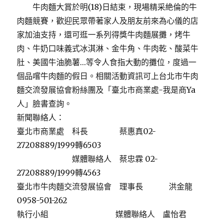
牛肉麵大賞於明(18)日結束，現場精采絶倫的牛
肉麵競賽，歡迎民眾帶著家人及朋友前來為心儀的店
家加油支持，還可逛一系列得獎牛肉麵展攤，烤牛
肉、牛奶口味義式冰淇淋、金牛角、牛肉乾、酸菜牛
肚、美國牛油脆薯…等令人食指大動的攤位，度過一
個品嚐牛肉麵的假日。相關活動資訊可上台北市牛肉
麵交流發展協會粉絲團及「臺北市商業處-我是商Ya
人」臉書查詢。
新聞聯絡人：
臺北市商業處 科長 蔡惠真02-
27208889/1999轉6503
媒體聯絡人 蔡忠霖 02-
27208889/1999轉4563
臺北市牛肉麵交流發展協會 理事長 洪金龍
0958-501-262
執行小組 媒體聯絡人 盧怡君