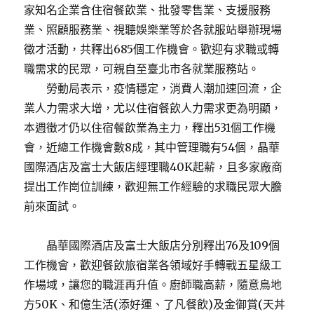
家知名企業含住宿餐飲業、批發零售業、支援服務
業、照顧服務業、視聽娛樂業等於各就服站舉辦現場
徵才活動，共釋出685個工作機會。歡迎有求職或轉
職需求的民眾，可親自至臺北市各就業服務站。
勞動局表示，疫情穩定，消費人潮加速回流，企
業人力需求大增，尤以住宿餐飲人力需求更為明顯，
本週徵才仍以住宿餐飲業為主力，釋出531個工作機
會，近總工作機會數8成，其中管理職有54個，晶華
國際酒店及富士大飯店經理職40K起薪，且多家廠商
提出工作崗位訓練，歡迎無工作經驗的求職民眾大膽
前來面試。
晶華國際酒店及富士大飯店分別釋出76及109個
工作機會，歡迎餐飲旅宿業各領域好手轉戰五星級工
作場域，讓您的職涯再升值。廚師職高薪，隨意鳥地
方50K、和億生活(添好運、了凡餐飲)及金御賞(天丼