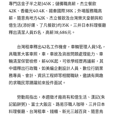
專門店金子半之助)45K；儲備職高薪，杰立餐飲
42K、香繼光40.4K、揚秦國際38K；外場服務職高
薪，隨意鳥地方42K、杰立餐飲及台灣樂天皇朝與和
億生活(添好運、了凡餐飲)均35K，三井日本料理餐廳
釋出清潔人員15名，高薪38,686元。
台灣租車釋出42名工作機會，車輛管理人員5名，
具職業大客車照，車，車故及貨故問題處理能力、車
輛清潔保管檢修，薪40K起，可依學經歷再議薪，其
中還釋出行政職，如美編企劃設計人員、數位行銷業
務專員、會計、資訊工程師等相關職缺，邀請有興趣
的求職民眾踴躍前來投件面試。
勞動局指出，本週徵才廠商有和億生活、漢記(朱
記餡餅粥)、富士大飯店、路易莎職人咖啡、三井日本
料理餐廳、台灣租車、錢櫃、新光三越百貨、隨意鳥