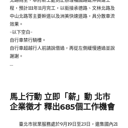
北路為主，本府新工處刻正辦理福國路延伸興建工
程，預計111年11月完工，以銜接承德路、文林北路及
中山北路等主要幹道以及洲美快速道路，具分散車流
效果。
-以下空白-
自行車禁行騎樓。
自行車超越行人前請說借過，再從左側緩慢通過並說
謝謝。
…
Posted
on
馬上行動 立即「薪」動 北市
企業徵才 釋出685個工作機會
臺北市就業服務處於9月19日至23日，邀集國內21