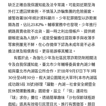
缺乏正確自我保護知能及法令常識，可能如近期至海
外打工遭囚禁案例，不慎落入詐騙集團的危險圈套。
據警政署110年統計資料顯示，少年犯罪類型以詐欺案
類為首，佔比23.82%。輔導實務中也發現，少年進行
網路買賣收款不出貨、圖一時之利出借帳戶、提供網
銀帳密淪為人頭戶，或是受僱擔任提款車手與收簿手
等案例屢見不鮮，在心存僥倖下認為未成年是不必承
擔法律及賠償責任，更容易誤導其觸法。
有鑑於此，為強化少年及社區民眾詐欺防制相關法
令及自我保護知能，臺北市少年輔導委員會內湖少輔
組與臺北市內湖區公所合作，於111年9月17日下午3時
30分至6時30分，假大湖公園陽光大草坪(本市內湖區
成功路5段 31號)辦理「躍動．內湖－社會安全網暨全
民休閒運動推廣」園遊會，設立「『保』護荷包
『球』求你」攤位，透過簡單趣味「沙包保齡球瓶遊
戲組」道具有效吸引民眾目光、進行有獎徵答，題目