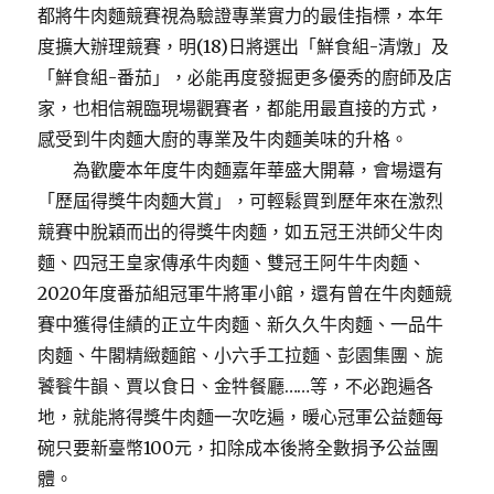
都將牛肉麵競賽視為驗證專業實力的最佳指標，本年
度擴大辦理競賽，明(18)日將選出「鮮食組-清燉」及
「鮮食組-番茄」，必能再度發掘更多優秀的廚師及店
家，也相信親臨現場觀賽者，都能用最直接的方式，
感受到牛肉麵大廚的專業及牛肉麵美味的升格。
為歡慶本年度牛肉麵嘉年華盛大開幕，會場還有
「歷屆得獎牛肉麵大賞」，可輕鬆買到歷年來在激烈
競賽中脫穎而出的得獎牛肉麵，如五冠王洪師父牛肉
麵、四冠王皇家傳承牛肉麵、雙冠王阿牛牛肉麵、
2020年度番茄組冠軍牛將軍小館，還有曾在牛肉麵競
賽中獲得佳績的正立牛肉麵、新久久牛肉麵、一品牛
肉麵、牛閣精緻麵館、小六手工拉麵、彭園集團、旎
饕餮牛韻、賈以食日、金牪餐廳……等，不必跑遍各
地，就能將得獎牛肉麵一次吃遍，暖心冠軍公益麵每
碗只要新臺幣100元，扣除成本後將全數捐予公益團
體。