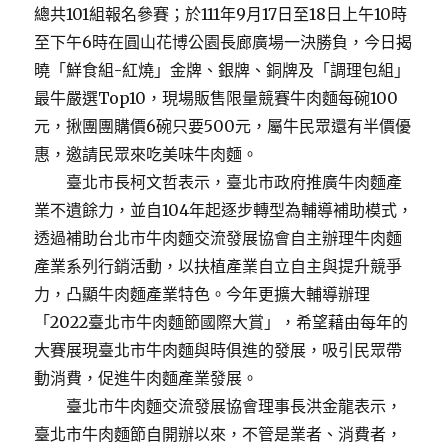
總共101組報名參賽；於111年9月17日至18日上午10時
至下午6時在圓山花博公園長廊廣場一決勝負，今日揭
曉「鮮食組-紅燒」金牌、銀牌、銅牌及「調理包組」
最牛嚴選Top10，現場販售限量競賽牛肉麵每碗100
元，揪團團購價6碗只要500元，屬牛民眾還有半價優
惠，邀請民眾來吃美味牛肉麵。
臺北市長柯文哲表示，臺北市政府推廣牛肉麵產
業不遺餘力，並自104年起逐步轉型為輔導補助模式，
透過補助台北市牛肉麵交流發展協會自主辦理牛肉麵
產業系列行銷活動，以扶植產業自立自主與提升競爭
力，凸顯牛肉麵產業特色。今年更擴大輔導辦理
「2022臺北市牛肉麵節國際大賞」，希望藉由每年的
大賽展現臺北市牛肉麵與時俱進的發展，吸引民眾帶
動消費，促進牛肉麵產業發展。
臺北市牛肉麵交流發展協會理事長洪金龍表示，
臺北市牛肉麵節自開辦以來，不管是業者、消費者，