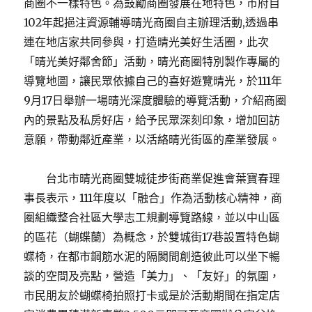
商圈不一樣特色。為鼓勵商圈發展在地特色，市府自
102年起挹注資源輔導晴光商圈自主辦理活動,透過串
連在地店家共同參與，打造晴光美好生活圈，此次
「晴光美好鄰舍節」活動，晴光商圈特別製作專屬的
導覽地圖，讓民眾依據自己的喜好遊覽晴光，於111年
9月17日舉辦一場晴光深度體驗的導覽活動，介紹商圈
內的景點及私房好店，給予民眾深刻印象，增加回訪
意願，帶動鄰近產業，以活絡晴光街區的產業發展。
台北市晴光商圈雙城徒步街商業促進會葉寶春理
事長表示，111年度以「融合」作為活動核心精神，商
圈組織整合社區大學志工規劃導覽路線，並以中山區
的區花（蝴蝶蘭）為概念，於雙城街17巷設置特色蝴
蝶椅，在都市鋼筋水泥的隔閡間創造彼此可以坐下暢
談的空間及亮點，營造「美力」、「友好」的氛圍，
市民朋友於蝴蝶椅拍照打卡或是於活動期間在指定店