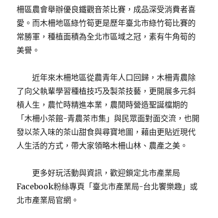
柵區農會舉辦優良鐵觀音茶比賽，成品深受消費者喜
愛。而木柵地區綠竹筍更是歷年臺北市綠竹筍比賽的
常勝軍，種植面積為全北市區域之冠，素有牛角筍的
美譽。
近年來木柵地區從農青年人口回歸，木柵青農除
了向父執輩學習種植技巧及製茶技藝，更開展多元斜
槓人生，農忙時精進本業，農閒時營造聖誕檔期的
「木柵小茶館-青農茶市集」與民眾面對面交流，也開
發以茶入味的茶山甜食與尋寶地圖，藉由更貼近現代
人生活的方式，帶大家領略木柵山林、農產之美。
更多好玩活動與資訊，歡迎鎖定北市產業局
Facebook粉絲專頁「臺北市產業局-台北饗樂趣」或
北市產業局官網。