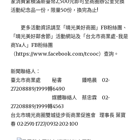
家消費累積滿新臺幣2,500元即可至商圈辦公室兌換
活動紀念品一份，限量50份，換完為止!
更多活動資訊請至「晴光美好商圈」FB粉絲團、
「晴光美好鄰舍節」活動網站及「台北市商業處-我是
商Ya人」FB粉絲團
（https://www.facebook.com/tcooc）查詢。
新聞聯絡人：
臺北市商業處 秘書 鍾晧晨 02-
27208889/1999轉6490
媒體聯絡人 蔡忠霖 02-
27208889/1999轉4563
台北市晴光商圈雙城徒步街商業促進會 理事長 葉寶
春 02-2591-1727/0932-202-100