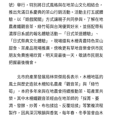
號）舉行，特別將日式風格與在地茶山文化相結合，
推出充滿日系慶典的茶山行銷活動。活動主打五感體
驗，以「遊戲闖關」方式讓親子共同參與，了解在地
農產鐵觀音茶、綠竹筍與台灣優質好米，並搭配帶有
濃厚日系感的報名體驗活動－「日式茶道體驗」、
「日式祭典文化體驗」，現場還有木柵青農特色茶山
甜食、茶產品現場推廣，傍晚更有草地音樂會供市民
朋友免費進場欣賞，明天是最後一天，敬請市民朋友
把握最後機會。
北市府產業發展局林崇傑局長表示，木柵地區的
風土與歷史造就木柵知名農產「觀音茶」與「綠竹
筍」，本府多年來與在地農會持續推動茶、筍產業共
榮。其中木柵鐵觀音茶經由在地茶師的「採菁、萎
凋、發酵、炒菁、布包揉捻、反覆焙揉」等繁複流程
製作，因具深沉喉韻與香氣，每年春、冬季皆會由木