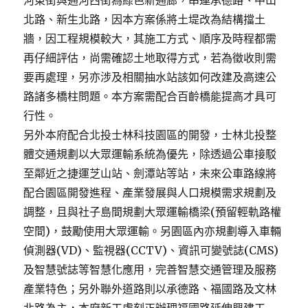
河東街與通河西街為綠色新通廊，串連承德路、中山
北路、新生北路，因本方案係將土堤改為結構擋土
牆，因工程規模較大，其施工方式、順序及時程都需
再仔細評估，尚需確認土地取得方式，若為徵收則需
要再處理，另亦涉及相關抽水站該如何改建及高速公
路諸多橋柱問題。本方案需配合百齡橋能提高才具可
行性。
另外本府配合北投士林科技園區的開發，士林北投整
體交通規劃以大眾運輸系統為優先，除透過公車接駁
至鄰近之捷運芝山站、劍潭站等站，未來公車路線將
配合園區開發進程、產業發展與人口規模需求規劃及
調整，且與社子島間規劃大眾運輸橋梁(預留輕軌路權
空間)，鼓勵使用大眾運輸。另園區內亦規劃導入車輛
偵測器(VD)、監視器(CCTV)、資訊可變號誌(CMS)
及智慧號誌等智慧化應用，完善智慧交通管理及服務
產業特色；另外聯外道路則以承德路、福國路及文林