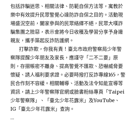
包括詐騙迷思、相關法律、防範自保方法等，寓教於
樂中有效提升民眾警覺心達防詐自保之目的。活動現
場盛況空前，闔家參與的民眾絡繹不絕，民眾大嘆詐
騙集團之險惡，表示會將今日收穫及學習分享予身邊
親友，攜手築起反詐防護網。
打擊詐欺，你我有責！臺北市政府警察局少年警
察隊提醒少年朋友及家長，應謹守「二不二要」原
則，存摺帳密不離身、提高警覺不匯款、恐嚇威脅要
懷疑、誘人福利要求證。必要時撥打反詐專線165，警
民合作刻不容緩。相關輔導、活動及法令知能宣導等
資訊，請上少年警察隊官網或臉書粉絲專頁「Taipei
少年警察隊」、「臺北少年花露米」及YouTube、
IG「臺北少年花露米」查詢。
…
Posted