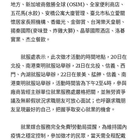
地方、新加坡商傲勝全球 (OSIM)、全家便利商店、
五花馬(水餃)、安橋公寓大廈管理、臺北市私立愛關
懷居家長照機構、香繼光、金御賞、台灣樂天皇朝、
揚秦國際(麥味登、炸雞大獅)、晶華國際酒店、洛碁
實業、杰立餐飲。
就服處表示，此次徵才活動的時間地點，20日在
北投、南港東明就服站舉辦，21日在北投、信義、西
門、內湖就服站舉辦，22日在景美、艋舺、信義、南
港東明就服站舉辦，活動時間皆為下午2至4時，參與
廠商皆經主辦單位就業服務處嚴格把關，並無勞資爭
議及無薪假狀況求職朋友可放心面試；也呼籲求職朋
友呈現最好的自己，把握爭取安心就業的機會。
就業媒合服務完全免費!勞動局提醒，為維持國內
疫情之穩定控制，參加徵才的民眾，當天需全程配戴