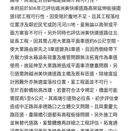
路等，尚需配合百齡橋能提高才具可行性。
本府前於106年已評估過洲美快速道路高架延伸銜接國
道1號工程可行性，因受限於腹地不足，且其工程落柱
位置涉及鄰近民宅或防汛河川地，爰無論以高架或平
面方案皆不可行。另外同時也評估洲美快速道路往北
延長工程，因其需占用大業路平面車道約6公尺空間，
使大業路由原先之3車道變為1車道，且因西側綠帶下
方壓力排水箱涵有荷重及維管問題無法拓寬作為車道
使用，故延伸至大業路將造成平面車流壅塞問題，另
引道需跨越洲美快速道路主橋及既有匝道，除坡度設
計困難外亦無適當落柱位置，爰工程面並不可行。
至於百齡橋抬高改建，若要符合法令規定，橋面可能
需提高5至6公尺，其兩端引道勢必拉長，初步評估會
造成中正路與承德路口之立體交叉問題，且與重慶北
路匝道、重陽橋引道都有高程銜接問題，另外施工時
並無替代道路，爰整體應再詳細之工程評估。拓寬通