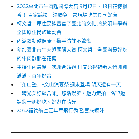
2022臺北市牛肉麵國際大賞 9月17日、18日花博飄
香！ 百家競技一決勝負！來現場吃美食享好康
柯文哲：原住民族豐富了臺北的文化 將於明年舉辦
全國原住民族運動會
內湖躍動越健康，攜手防詐不驚慌
參加臺北市牛肉麵國際大賞 柯文哲：全臺灣最好吃
的牛肉麵都在花博
主持任內最後一次聯合婚禮 柯文哲祝福新人們圓圓
滿滿、百年好合
「茶山塾」-文山涼夏祭 週末登場 明天還有一天
「晴光美好鄰舍節」悠活漫步‧魅力走拍 9/17邀
請您一起好吃、好逛在晴光!
2022福德航空嘉年華飛行秀 歡喜來逗陣