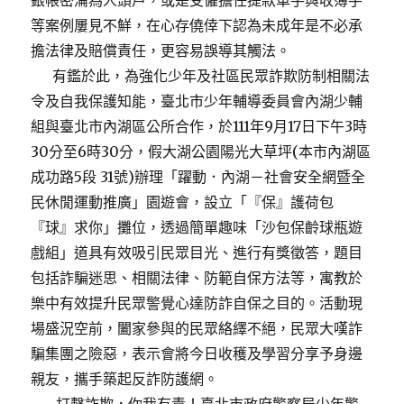
銀帳密淪為人頭戶，或是受僱擔任提款車手與收簿手
等案例屢見不鮮，在心存僥倖下認為未成年是不必承
擔法律及賠償責任，更容易誤導其觸法。
有鑑於此，為強化少年及社區民眾詐欺防制相關法
令及自我保護知能，臺北市少年輔導委員會內湖少輔
組與臺北市內湖區公所合作，於111年9月17日下午3時
30分至6時30分，假大湖公園陽光大草坪(本市內湖區
成功路5段 31號)辦理「躍動．內湖－社會安全網暨全
民休閒運動推廣」園遊會，設立「『保』護荷包
『球』求你」攤位，透過簡單趣味「沙包保齡球瓶遊
戲組」道具有效吸引民眾目光、進行有獎徵答，題目
包括詐騙迷思、相關法律、防範自保方法等，寓教於
樂中有效提升民眾警覺心達防詐自保之目的。活動現
場盛況空前，闔家參與的民眾絡繹不絕，民眾大嘆詐
騙集團之險惡，表示會將今日收穫及學習分享予身邊
親友，攜手築起反詐防護網。