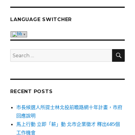
LANGUAGE SWITCHER
SE
Search
for:
RECENT POSTS
市長候選人所提士林北投前瞻路網十年計畫，市府
回應說明
馬上行動 立即「薪」動 北市企業徵才 釋出685個
工作機會