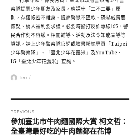
打擊詐欺，你我有責！臺北市政府警察局少年警
察隊提醒少年朋友及家長，應謹守「二不二要」原
則，存摺帳密不離身、提高警覺不匯款、恐嚇威脅要
懷疑、誘人福利要求證。必要時撥打反詐專線165，警
民合作刻不容緩。相關輔導、活動及法令知能宣導等
資訊，請上少年警察隊官網或臉書粉絲專頁「Taipei
少年警察隊」、「臺北少年花露米」及YouTube、
IG「臺北少年花露米」查詢。
Author
leo
Posted
on
Post
PREVIOUS
navigation
參加臺北市牛肉麵國際大賞 柯文哲：
Previous
全臺灣最好吃的牛肉麵都在花博
post: