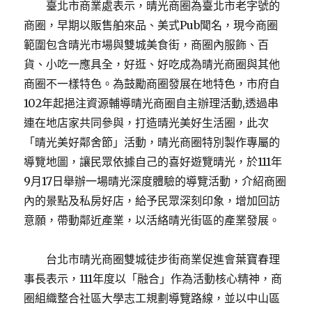
臺北市商業處表示，晴光商圈為臺北市老字號的
商圈，早期以販售舶來品、美式Pub聞名，現今商圈
範圍包含晴光市場與雙城美食街，商圈內服飾、百
貨、小吃一應具全，好逛、好吃成為晴光商圈與其他
商圈不一樣特色。為鼓勵商圈發展在地特色，市府自
102年起挹注資源輔導晴光商圈自主辦理活動,透過串
連在地店家共同參與，打造晴光美好生活圈，此次
「晴光美好鄰舍節」活動，晴光商圈特別製作專屬的
導覽地圖，讓民眾依據自己的喜好遊覽晴光，於111年
9月17日舉辦一場晴光深度體驗的導覽活動，介紹商圈
內的景點及私房好店，給予民眾深刻印象，增加回訪
意願，帶動鄰近產業，以活絡晴光街區的產業發展。
台北市晴光商圈雙城徒步街商業促進會葉寶春理
事長表示，111年度以「融合」作為活動核心精神，商
圈組織整合社區大學志工規劃導覽路線，並以中山區