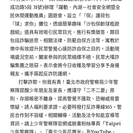
成功路5段 31號)辦理「躍動．內湖－社會安全網暨全
民休閒運動推廣」園遊會，設立「『保』護荷包
『球』求你」攤位，透過簡單趣味「沙包保齡球瓶遊
戲組」道具有效吸引民眾目光、進行有獎徵答，題目
包括詐騙迷思、相關法律、防範自保方法等，寓教於
樂中有效提升民眾警覺心達防詐自保之目的。活動現
場盛況空前，闔家參與的民眾絡繹不絕，民眾大嘆詐
騙集團之險惡，表示會將今日收穫及學習分享予身邊
親友，攜手築起反詐防護網。
打擊詐欺，你我有責！臺北市政府警察局少年警
察隊提醒少年朋友及家長，應謹守「二不二要」原
則，存摺帳密不離身、提高警覺不匯款、恐嚇威脅要
懷疑、誘人福利要求證。必要時撥打反詐專線165，警
民合作刻不容緩。相關輔導、活動及法令知能宣導等
資訊，請上少年警察隊官網或臉書粉絲專頁「Taipei
少年警察隊」、「臺北少年花露米」及YouTube、