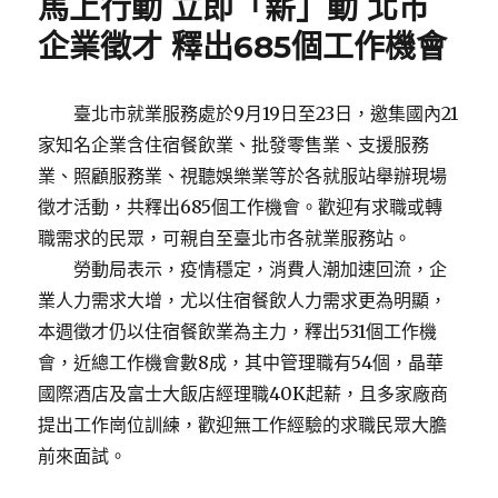
馬上行動 立即「薪」動 北市
企業徵才 釋出685個工作機會
臺北市就業服務處於9月19日至23日，邀集國內21
家知名企業含住宿餐飲業、批發零售業、支援服務
業、照顧服務業、視聽娛樂業等於各就服站舉辦現場
徵才活動，共釋出685個工作機會。歡迎有求職或轉
職需求的民眾，可親自至臺北市各就業服務站。
勞動局表示，疫情穩定，消費人潮加速回流，企
業人力需求大增，尤以住宿餐飲人力需求更為明顯，
本週徵才仍以住宿餐飲業為主力，釋出531個工作機
會，近總工作機會數8成，其中管理職有54個，晶華
國際酒店及富士大飯店經理職40K起薪，且多家廠商
提出工作崗位訓練，歡迎無工作經驗的求職民眾大膽
前來面試。