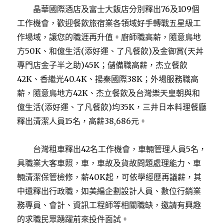
晶華國際酒店及富士大飯店分別釋出76及109個
工作機會，歡迎餐飲旅宿業各領域好手轉戰五星級工
作場域，讓您的職涯再升值。廚師職高薪，隨意鳥地
方50K、和億生活(添好運、了凡餐飲)及金御賞(天丼
專門店金子半之助)45K；儲備職高薪，杰立餐飲
42K、香繼光40.4K、揚秦國際38K；外場服務職高
薪，隨意鳥地方42K、杰立餐飲及台灣樂天皇朝與和
億生活(添好運、了凡餐飲)均35K，三井日本料理餐廳
釋出清潔人員15名，高薪38,686元。
台灣租車釋出42名工作機會，車輛管理人員5名，
具職業大客車照，車，車故及貨故問題處理能力、車
輛清潔保管檢修，薪40K起，可依學經歷再議薪，其
中還釋出行政職，如美編企劃設計人員、數位行銷業
務專員、會計、資訊工程師等相關職缺，邀請有興趣
的求職民眾踴躍前來投件面試。