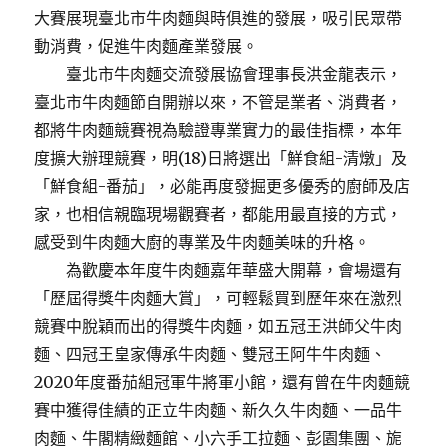
大賽展現臺北市牛肉麵與時俱進的發展，吸引民眾帶
動消費，促進牛肉麵產業發展。
臺北市牛肉麵交流發展協會理事長洪金龍表示，
臺北市牛肉麵節自開辦以來，不管是業者、消費者，
都將牛肉麵競賽視為驗證專業實力的最佳指標，本年
度擴大辦理競賽，明(18)日將選出「鮮食組-清燉」及
「鮮食組-番茄」，必能再度發掘更多優秀的廚師及店
家，也相信親臨現場觀賽者，都能用最直接的方式，
感受到牛肉麵大廚的專業及牛肉麵美味的升格。
為歡慶本年度牛肉麵嘉年華盛大開幕，會場還有
「歷屆得獎牛肉麵大賞」，可輕鬆買到歷年來在激烈
競賽中脫穎而出的得獎牛肉麵，如五冠王洪師父牛肉
麵、四冠王皇家傳承牛肉麵、雙冠王阿牛牛肉麵、
2020年度番茄組冠軍牛將軍小館，還有曾在牛肉麵競
賽中獲得佳績的正立牛肉麵、新久久牛肉麵、一品牛
肉麵、牛閣精緻麵館、小六手工拉麵、彭園集團、旎