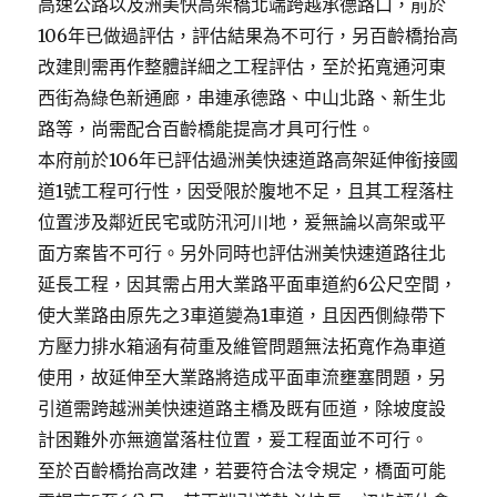
高速公路以及洲美快高架橋北端跨越承德路口，前於
106年已做過評估，評估結果為不可行，另百齡橋抬高
改建則需再作整體詳細之工程評估，至於拓寬通河東
西街為綠色新通廊，串連承德路、中山北路、新生北
路等，尚需配合百齡橋能提高才具可行性。
本府前於106年已評估過洲美快速道路高架延伸銜接國
道1號工程可行性，因受限於腹地不足，且其工程落柱
位置涉及鄰近民宅或防汛河川地，爰無論以高架或平
面方案皆不可行。另外同時也評估洲美快速道路往北
延長工程，因其需占用大業路平面車道約6公尺空間，
使大業路由原先之3車道變為1車道，且因西側綠帶下
方壓力排水箱涵有荷重及維管問題無法拓寬作為車道
使用，故延伸至大業路將造成平面車流壅塞問題，另
引道需跨越洲美快速道路主橋及既有匝道，除坡度設
計困難外亦無適當落柱位置，爰工程面並不可行。
至於百齡橋抬高改建，若要符合法令規定，橋面可能