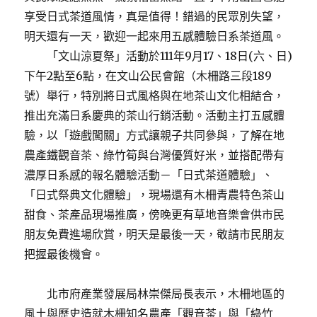
享受日式茶道風情，真是值得！錯過的民眾別失望，
明天還有一天，歡迎一起來用五感體驗日系茶道風。
「文山涼夏祭」活動於111年9月17、18日(六、日)
下午2點至6點，在文山公民會館（木柵路三段189
號）舉行，特別將日式風格與在地茶山文化相結合，
推出充滿日系慶典的茶山行銷活動。活動主打五感體
驗，以「遊戲闖關」方式讓親子共同參與，了解在地
農產鐵觀音茶、綠竹筍與台灣優質好米，並搭配帶有
濃厚日系感的報名體驗活動－「日式茶道體驗」、
「日式祭典文化體驗」，現場還有木柵青農特色茶山
甜食、茶產品現場推廣，傍晚更有草地音樂會供市民
朋友免費進場欣賞，明天是最後一天，敬請市民朋友
把握最後機會。
北市府產業發展局林崇傑局長表示，木柵地區的
風土與歷史造就木柵知名農產「觀音茶」與「綠竹