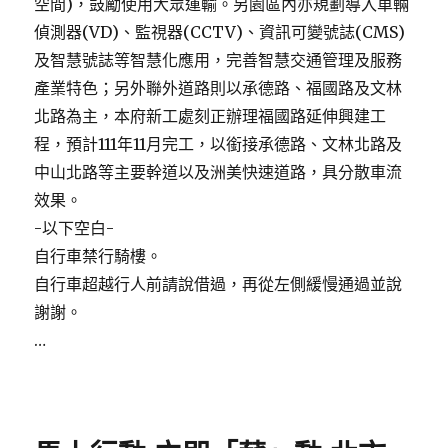
空間)，鼓勵使用大眾運輸。另園區內亦規劃導入車輛
偵測器(VD)、監視器(CCTV)、資訊可變號誌(CMS)
及智慧號誌等智慧化應用，完善智慧交通管理及服務
產業特色；另外聯外道路則以承德路、福國路及文林
北路為主，本府新工處刻正辦理福國路延伸興建工
程，預計111年11月完工，以銜接承德路、文林北路及
中山北路等主要幹道以及洲美快速道路，具分散車流
效果。
-以下空白-
自行車禁行騎樓。
自行車超越行人前請說借過，再從左側緩慢通過並說
謝謝。
…
Posted
on