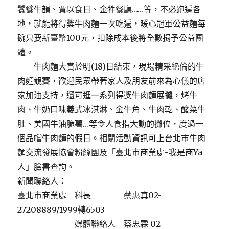
饕餮牛韻、賈以食日、金牪餐廳……等，不必跑遍各
地，就能將得獎牛肉麵一次吃遍，暖心冠軍公益麵每
碗只要新臺幣100元，扣除成本後將全數捐予公益團
體。
牛肉麵大賞於明(18)日結束，現場精采絶倫的牛
肉麵競賽，歡迎民眾帶著家人及朋友前來為心儀的店
家加油支持，還可逛一系列得獎牛肉麵展攤，烤牛
肉、牛奶口味義式冰淇淋、金牛角、牛肉乾、酸菜牛
肚、美國牛油脆薯…等令人食指大動的攤位，度過一
個品嚐牛肉麵的假日。相關活動資訊可上台北市牛肉
麵交流發展協會粉絲團及「臺北市商業處-我是商Ya
人」臉書查詢。
新聞聯絡人：
臺北市商業處 科長 蔡惠真02-
27208889/1999轉6503
媒體聯絡人 蔡忠霖 02-