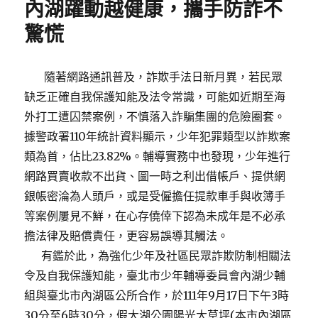
內湖躍動越健康，攜手防詐不
驚慌
隨著網路通訊普及，詐欺手法日新月異，若民眾
缺乏正確自我保護知能及法令常識，可能如近期至海
外打工遭囚禁案例，不慎落入詐騙集團的危險圈套。
據警政署110年統計資料顯示，少年犯罪類型以詐欺案
類為首，佔比23.82%。輔導實務中也發現，少年進行
網路買賣收款不出貨、圖一時之利出借帳戶、提供網
銀帳密淪為人頭戶，或是受僱擔任提款車手與收簿手
等案例屢見不鮮，在心存僥倖下認為未成年是不必承
擔法律及賠償責任，更容易誤導其觸法。
有鑑於此，為強化少年及社區民眾詐欺防制相關法
令及自我保護知能，臺北市少年輔導委員會內湖少輔
組與臺北市內湖區公所合作，於111年9月17日下午3時
30分至6時30分，假大湖公園陽光大草坪(本市內湖區