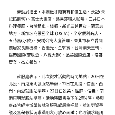
勞動局指出，本週徵才廠商有和億生活、漢記(朱
記餡餅粥)、富士大飯店、路易莎職人咖啡、三井日本
料理餐廳、台灣租車、錢櫃、新光三越百貨、隨意鳥
地方、新加坡商傲勝全球 (OSIM)、全家便利商店、
五花馬(水餃)、安橋公寓大廈管理、臺北市私立愛關
懷居家長照機構、香繼光、金御賞、台灣樂天皇朝、
揚秦國際(麥味登、炸雞大獅)、晶華國際酒店、洛碁
實業、杰立餐飲。
就服處表示，此次徵才活動的時間地點，20日在
北投、南港東明就服站舉辦，21日在北投、信義、西
門、內湖就服站舉辦，22日在景美、艋舺、信義、南
港東明就服站舉辦，活動時間皆為下午2至4時，參與
廠商皆經主辦單位就業服務處嚴格把關，並無勞資爭
議及無薪假狀況求職朋友可放心面試；也呼籲求職朋