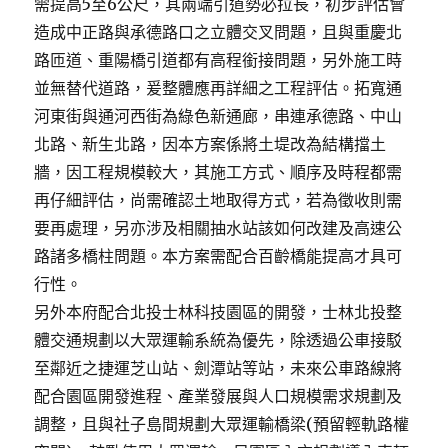
需提高5至6公尺，其兩端引道勢必拉長，初步評估會
造成中正路與承德路口之立體交叉問題，且與重慶北
路匝道、重陽橋引道都有高程銜接問題，另外施工時
並無替代道路，爰整體應再詳細之工程評估。拓寬通
河東街與通河西街為綠色新通廊，串連承德路、中山
北路、新生北路，因本方案係將土堤改為結構擋土
牆，因工程規模較大，其施工方式、順序及時程都需
再仔細評估，尚需確認土地取得方式，若為徵收則需
要再處理，另亦涉及相關抽水站該如何改建及高速公
路諸多橋柱問題。本方案需配合百齡橋能提高才具可
行性。
另外本府配合北投士林科技園區的開發，士林北投整
體交通規劃以大眾運輸系統為優先，除透過公車接駁
至鄰近之捷運芝山站、劍潭站等站，未來公車路線將
配合園區開發進程、產業發展與人口規模需求規劃及
調整，且與社子島間規劃大眾運輸橋梁(預留輕軌路權