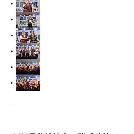
…
Posted
on