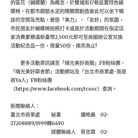
的區花（蝴蝶蘭）為概念，於雙城街17巷設置特色蝴
蝶椅，在都市鋼筋水泥的隔閡間創造彼此可以坐下暢
談的空間及亮點，營造「美力」、「友好」的氛圍，
市民朋友於蝴蝶椅拍照打卡或是於活動期間在指定店
家消費累積滿新臺幣2,500元即可至商圈辦公室兌換
活動紀念品一份，限量50份，換完為止!
更多活動資訊請至「晴光美好商圈」FB粉絲團、
「晴光美好鄰舍節」活動網站及「台北市商業處-我是
商Ya人」FB粉絲團
（https://www.facebook.com/tcooc）查詢。
新聞聯絡人：
臺北市商業處 秘書 鍾晧晨 02-
27208889/1999轉6490
媒體聯絡人 蔡忠霖 02-