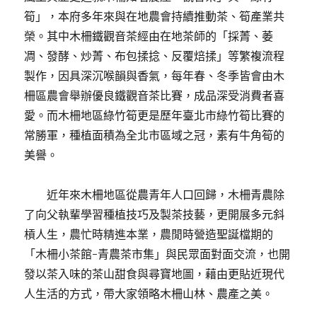
筍」，本府多年來與在地農會持續推動茶、筍產業共
榮。其中木柵鐵觀音茶經由在地茶師的「採菁、萎
凋、發酵、炒菁、布包揉捻、反覆焙揉」等繁複流程
製作，因具深沉喉韻與香氣，每年春、冬季皆會由木
柵區農會舉辦優良鐵觀音茶比賽，成品深受消費者喜
愛。而木柵地區綠竹筍更是歷年臺北市綠竹筍比賽的
常勝軍，種植面積為全北市區域之冠，素有牛角筍的
美譽。
近年來木柵地區從農青年人口回歸，木柵青農除
了向父執輩學習種植技巧及製茶技藝，更開展多元斜
槓人生，農忙時精進本業，農閒時營造聖誕檔期的
「木柵小茶館-青農茶市集」與民眾面對面交流，也開
發以茶入味的茶山甜食與尋寶地圖，藉由更貼近現代
人生活的方式，帶大家領略木柵山林、農產之美。