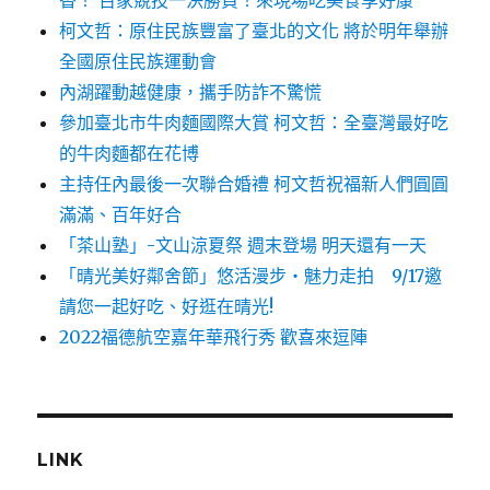
香！ 百家競技一決勝負！來現場吃美食享好康
柯文哲：原住民族豐富了臺北的文化 將於明年舉辦
全國原住民族運動會
內湖躍動越健康，攜手防詐不驚慌
參加臺北市牛肉麵國際大賞 柯文哲：全臺灣最好吃
的牛肉麵都在花博
主持任內最後一次聯合婚禮 柯文哲祝福新人們圓圓
滿滿、百年好合
「茶山塾」-文山涼夏祭 週末登場 明天還有一天
「晴光美好鄰舍節」悠活漫步‧魅力走拍 9/17邀
請您一起好吃、好逛在晴光!
2022福德航空嘉年華飛行秀 歡喜來逗陣
LINK