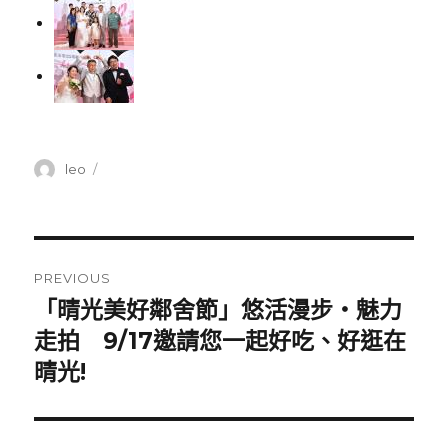
Author
leo
Posted
on
Post
PREVIOUS
navigation
「晴光美好鄰舍節」悠活漫步‧魅力
Previous
走拍 9/17邀請您一起好吃、好逛在
post:
晴光!