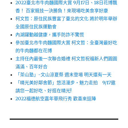
2022臺北市牛肉麵國際大賞 9月17日、18日花博飄
香！ 百家競技一決勝負！來現場吃美食享好康
柯文哲：原住民族豐富了臺北的文化 將於明年舉辦
全國原住民族運動會
內湖躍動越健康，攜手防詐不驚慌
參加臺北市牛肉麵國際大賞 柯文哲：全臺灣最好吃
的牛肉麵都在花博
主持任內最後一次聯合婚禮 柯文哲祝福新人們圓圓
滿滿、百年好合
「茶山塾」-文山涼夏祭 週末登場 明天還有一天
「晴光美好鄰舍節」悠活漫步‧魅力走拍 9/17邀
請您一起好吃、好逛在晴光!
2022福德航空嘉年華飛行秀 歡喜來逗陣