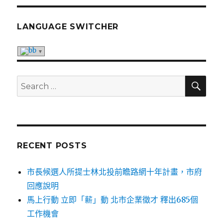
LANGUAGE SWITCHER
SE
Search
for:
RECENT POSTS
市長候選人所提士林北投前瞻路網十年計畫，市府
回應說明
馬上行動 立即「薪」動 北市企業徵才 釋出685個
工作機會