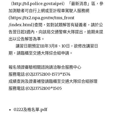
（http://td.police.gov.taipei）「最新消息」區，參
加測驗者可自行上網或至計程車駕駛人服務網
(https://tx2.npa.gov.tw/tms_front
/index.html)查閱，如對試題解答有疑義者，請於公
告翌日起1週內，向該局交通警察大隊提出，逾期未提
出以公告解答為準。
講習日期預定111年3月8、10日，欲修改講習日
期，請臨櫃至交通大隊綜合組申請。
報名領證審驗相關諮詢請洽聯合服務中心
服務電話:(02)23752100-1573*1574
成績查詢及證書補發請臨櫃至交通大隊綜合組辦理
服務電話:(02)23752100*1505
0222及格名單.pdf