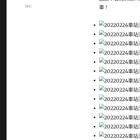
Author
leo
車！
Posted
on