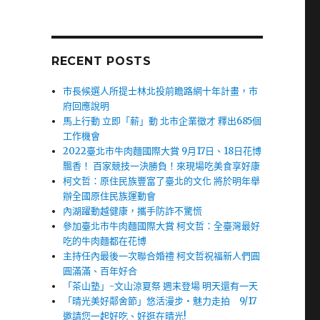
RECENT POSTS
市長候選人所提士林北投前瞻路網十年計畫，市
府回應說明
馬上行動 立即「薪」動 北市企業徵才 釋出685個
工作機會
2022臺北市牛肉麵國際大賞 9月17日、18日花博
飄香！ 百家競技一決勝負！來現場吃美食享好康
柯文哲：原住民族豐富了臺北的文化 將於明年舉
辦全國原住民族運動會
內湖躍動越健康，攜手防詐不驚慌
參加臺北市牛肉麵國際大賞 柯文哲：全臺灣最好
吃的牛肉麵都在花博
主持任內最後一次聯合婚禮 柯文哲祝福新人們圓
圓滿滿、百年好合
「茶山塾」-文山涼夏祭 週末登場 明天還有一天
「晴光美好鄰舍節」悠活漫步‧魅力走拍 9/17
邀請您一起好吃、好逛在晴光!