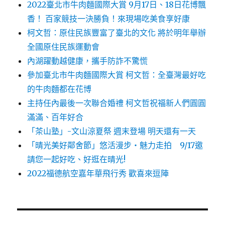
2022臺北市牛肉麵國際大賞 9月17日、18日花博飄
香！ 百家競技一決勝負！來現場吃美食享好康
柯文哲：原住民族豐富了臺北的文化 將於明年舉辦
全國原住民族運動會
內湖躍動越健康，攜手防詐不驚慌
參加臺北市牛肉麵國際大賞 柯文哲：全臺灣最好吃
的牛肉麵都在花博
主持任內最後一次聯合婚禮 柯文哲祝福新人們圓圓
滿滿、百年好合
「茶山塾」-文山涼夏祭 週末登場 明天還有一天
「晴光美好鄰舍節」悠活漫步‧魅力走拍 9/17邀
請您一起好吃、好逛在晴光!
2022福德航空嘉年華飛行秀 歡喜來逗陣