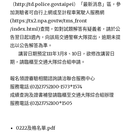
（http://td.police.gov.taipei）「最新消息」區，參
加測驗者可自行上網或至計程車駕駛人服務網
(https://tx2.npa.gov.tw/tms_front
/index.html)查閱，如對試題解答有疑義者，請於公
告翌日起1週內，向該局交通警察大隊提出，逾期未提
出以公告解答為準。
講習日期預定111年3月8、10日，欲修改講習日
期，請臨櫃至交通大隊綜合組申請。
報名領證審驗相關諮詢請洽聯合服務中心
服務電話:(02)23752100-1573*1574
成績查詢及證書補發請臨櫃至交通大隊綜合組辦理
服務電話:(02)23752100*1505
0222及格名單.pdf