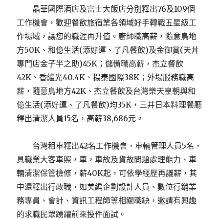
晶華國際酒店及富士大飯店分別釋出76及109個
工作機會，歡迎餐飲旅宿業各領域好手轉戰五星級工
作場域，讓您的職涯再升值。廚師職高薪，隨意鳥地
方50K、和億生活(添好運、了凡餐飲)及金御賞(天丼
專門店金子半之助)45K；儲備職高薪，杰立餐飲
42K、香繼光40.4K、揚秦國際38K；外場服務職高
薪，隨意鳥地方42K、杰立餐飲及台灣樂天皇朝與和
億生活(添好運、了凡餐飲)均35K，三井日本料理餐廳
釋出清潔人員15名，高薪38,686元。
台灣租車釋出42名工作機會，車輛管理人員5名，
具職業大客車照，車，車故及貨故問題處理能力、車
輛清潔保管檢修，薪40K起，可依學經歷再議薪，其
中還釋出行政職，如美編企劃設計人員、數位行銷業
務專員、會計、資訊工程師等相關職缺，邀請有興趣
的求職民眾踴躍前來投件面試。