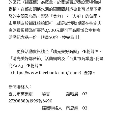
的區花（蝴蝶蘭）為概念，於雙城街17巷設置特色蝴
蝶椅，在都市鋼筋水泥的隔閡間創造彼此可以坐下暢
談的空間及亮點，營造「美力」、「友好」的氛圍，
市民朋友於蝴蝶椅拍照打卡或是於活動期間在指定店
家消費累積滿新臺幣2,500元即可至商圈辦公室兌換
活動紀念品一份，限量50份，換完為止!
更多活動資訊請至「晴光美好商圈」FB粉絲團、
「晴光美好鄰舍節」活動網站及「台北市商業處-我是
商Ya人」FB粉絲團
（https://www.facebook.com/tcooc）查詢。
新聞聯絡人：
臺北市商業處 秘書 鍾晧晨 02-
27208889/1999轉6490
媒體聯絡人 蔡忠霖 02-