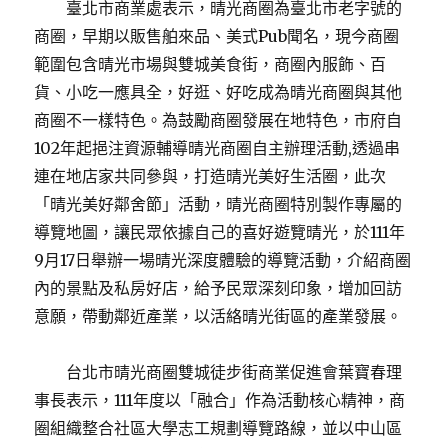
臺北市商業處表示，晴光商圈為臺北市老字號的
商圈，早期以販售舶來品、美式Pub聞名，現今商圈
範圍包含晴光市場與雙城美食街，商圈內服飾、百
貨、小吃一應具全，好逛、好吃成為晴光商圈與其他
商圈不一樣特色。為鼓勵商圈發展在地特色，市府自
102年起挹注資源輔導晴光商圈自主辦理活動,透過串
連在地店家共同參與，打造晴光美好生活圈，此次
「晴光美好鄰舍節」活動，晴光商圈特別製作專屬的
導覽地圖，讓民眾依據自己的喜好遊覽晴光，於111年
9月17日舉辦一場晴光深度體驗的導覽活動，介紹商圈
內的景點及私房好店，給予民眾深刻印象，增加回訪
意願，帶動鄰近產業，以活絡晴光街區的產業發展。
台北市晴光商圈雙城徒步街商業促進會葉寶春理
事長表示，111年度以「融合」作為活動核心精神，商
圈組織整合社區大學志工規劃導覽路線，並以中山區