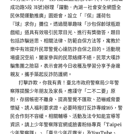
成功路5段 31號)辦理「躍動．內湖－社會安全網暨全
民休閒運動推廣」園遊會，設立「『保』護荷包
『球』求你」攤位，透過簡單趣味「沙包保齡球瓶遊
戲組」道具有效吸引民眾目光、進行有獎徵答，題目
包括詐騙迷思、相關法律、防範自保方法等，寓教於
樂中有效提升民眾警覺心達防詐自保之目的。活動現
場盛況空前，闔家參與的民眾絡繹不絕，民眾大嘆詐
騙集團之險惡，表示會將今日收穫及學習分享予身邊
親友，攜手築起反詐防護網。
打擊詐欺，你我有責！臺北市政府警察局少年警
察隊提醒少年朋友及家長，應謹守「二不二要」原
則，存摺帳密不離身、提高警覺不匯款、恐嚇威脅要
懷疑、誘人福利要求證。必要時撥打反詐專線165，警
民合作刻不容緩。相關輔導、活動及法令知能宣導等
資訊，請上少年警察隊官網或臉書粉絲專頁「Taipei
少年警察隊」、「臺北少年花露米」及YouTube、