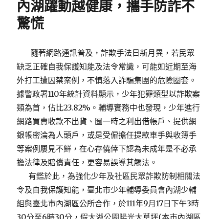
內湖躍動越健康，攜手防詐不
驚慌
隨著網路通訊普及，詐欺手法日新月異，若民眾
缺乏正確自我保護知能及法令常識，可能如近期至海
外打工遭囚禁案例，不慎落入詐騙集團的危險圈套。
據警政署110年統計資料顯示，少年犯罪類型以詐欺案
類為首，佔比23.82%。輔導實務中也發現，少年進行
網路買賣收款不出貨、圖一時之利出借帳戶、提供網
銀帳密淪為人頭戶，或是受僱擔任提款車手與收簿手
等案例屢見不鮮，在心存僥倖下認為未成年是不必承
擔法律及賠償責任，更容易誤導其觸法。
有鑑於此，為強化少年及社區民眾詐欺防制相關法
令及自我保護知能，臺北市少年輔導委員會內湖少輔
組與臺北市內湖區公所合作，於111年9月17日下午3時
30分至6時30分，假大湖公園陽光大草坪(本市內湖區