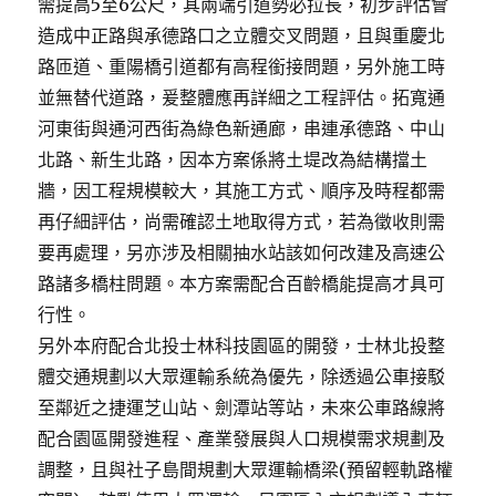
需提高5至6公尺，其兩端引道勢必拉長，初步評估會
造成中正路與承德路口之立體交叉問題，且與重慶北
路匝道、重陽橋引道都有高程銜接問題，另外施工時
並無替代道路，爰整體應再詳細之工程評估。拓寬通
河東街與通河西街為綠色新通廊，串連承德路、中山
北路、新生北路，因本方案係將土堤改為結構擋土
牆，因工程規模較大，其施工方式、順序及時程都需
再仔細評估，尚需確認土地取得方式，若為徵收則需
要再處理，另亦涉及相關抽水站該如何改建及高速公
路諸多橋柱問題。本方案需配合百齡橋能提高才具可
行性。
另外本府配合北投士林科技園區的開發，士林北投整
體交通規劃以大眾運輸系統為優先，除透過公車接駁
至鄰近之捷運芝山站、劍潭站等站，未來公車路線將
配合園區開發進程、產業發展與人口規模需求規劃及
調整，且與社子島間規劃大眾運輸橋梁(預留輕軌路權