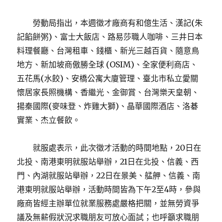
勞動局指出，本週徵才廠商有和億生活、漢記(朱
記餡餅粥)、富士大飯店、路易莎職人咖啡、三井日本
料理餐廳、台灣租車、錢櫃、新光三越百貨、隨意鳥
地方、新加坡商傲勝全球 (OSIM)、全家便利商店、
五花馬(水餃)、安橋公寓大廈管理、臺北市私立愛關
懷居家長照機構、香繼光、金御賞、台灣樂天皇朝、
揚秦國際(麥味登、炸雞大獅)、晶華國際酒店、洛碁
實業、杰立餐飲。
就服處表示，此次徵才活動的時間地點，20日在
北投、南港東明就服站舉辦，21日在北投、信義、西
門、內湖就服站舉辦，22日在景美、艋舺、信義、南
港東明就服站舉辦，活動時間皆為下午2至4時，參與
廠商皆經主辦單位就業服務處嚴格把關，並無勞資爭
議及無薪假狀況求職朋友可放心面試；也呼籲求職朋