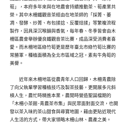
筍」，本府多年來與在地農會持續推動茶、筍產業共
榮。其中木柵鐵觀音茶經由在地茶師的「採菁、萎
凋、發酵、炒菁、布包揉捻、反覆焙揉」等繁複流程
製作，因具深沉喉韻與香氣，每年春、冬季皆會由木
柵區農會舉辦優良鐵觀音茶比賽，成品深受消費者喜
愛。而木柵地區綠竹筍更是歷年臺北市綠竹筍比賽的
常勝軍，種植面積為全北市區域之冠，素有牛角筍的
美譽。
近年來木柵地區從農青年人口回歸，木柵青農除
了向父執輩學習種植技巧及製茶技藝，更開展多元斜
槓人生，農忙時精進本業，農閒時營造聖誕檔期的
「木柵小茶館-青農茶市集」與民眾面對面交流，也開
發以茶入味的茶山甜食與尋寶地圖，藉由更貼近現代
人生活的方式，帶大家領略木柵山林、農產之美。