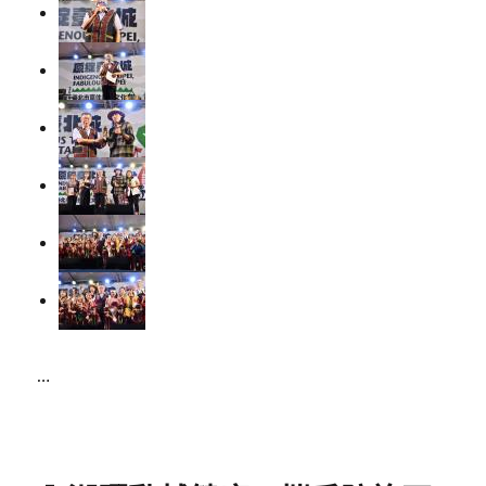
…
Posted
on