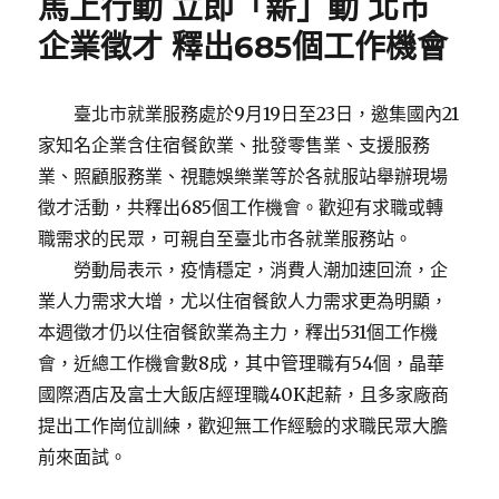
馬上行動 立即「薪」動 北市
企業徵才 釋出685個工作機會
臺北市就業服務處於9月19日至23日，邀集國內21
家知名企業含住宿餐飲業、批發零售業、支援服務
業、照顧服務業、視聽娛樂業等於各就服站舉辦現場
徵才活動，共釋出685個工作機會。歡迎有求職或轉
職需求的民眾，可親自至臺北市各就業服務站。
勞動局表示，疫情穩定，消費人潮加速回流，企
業人力需求大增，尤以住宿餐飲人力需求更為明顯，
本週徵才仍以住宿餐飲業為主力，釋出531個工作機
會，近總工作機會數8成，其中管理職有54個，晶華
國際酒店及富士大飯店經理職40K起薪，且多家廠商
提出工作崗位訓練，歡迎無工作經驗的求職民眾大膽
前來面試。