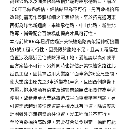
高速公路以及洲美快高架橋北端跨越承德路口，前於
106年已做過評估，評估結果為不可行，另百齡橋抬高
改建則需再作整體詳細之工程評估，至於拓寬通河東
西街為綠色新通廊，串連承德路、中山北路、新生北
路等，尚需配合百齡橋能提高才具可行性。
本府前於106年已評估過洲美快速道路高架延伸銜接國
道1號工程可行性，因受限於腹地不足，且其工程落柱
位置涉及鄰近民宅或防汛河川地，爰無論以高架或平
面方案皆不可行。另外同時也評估洲美快速道路往北
延長工程，因其需占用大業路平面車道約6公尺空間，
使大業路由原先之3車道變為1車道，且因西側綠帶下
方壓力排水箱涵有荷重及維管問題無法拓寬作為車道
使用，故延伸至大業路將造成平面車流壅塞問題，另
引道需跨越洲美快速道路主橋及既有匝道，除坡度設
計困難外亦無適當落柱位置，爰工程面並不可行。
至於百齡橋抬高改建，若要符合法令規定，橋面可能