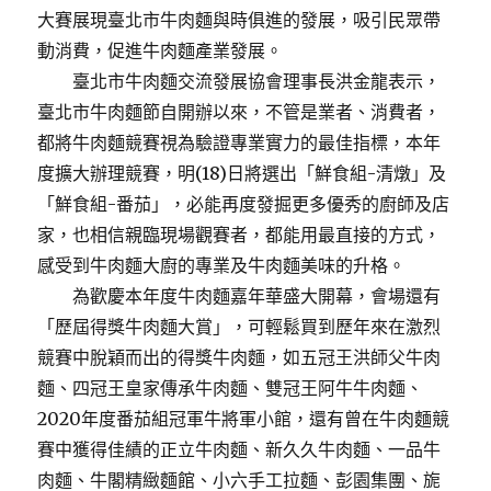
大賽展現臺北市牛肉麵與時俱進的發展，吸引民眾帶
動消費，促進牛肉麵產業發展。
臺北市牛肉麵交流發展協會理事長洪金龍表示，
臺北市牛肉麵節自開辦以來，不管是業者、消費者，
都將牛肉麵競賽視為驗證專業實力的最佳指標，本年
度擴大辦理競賽，明(18)日將選出「鮮食組-清燉」及
「鮮食組-番茄」，必能再度發掘更多優秀的廚師及店
家，也相信親臨現場觀賽者，都能用最直接的方式，
感受到牛肉麵大廚的專業及牛肉麵美味的升格。
為歡慶本年度牛肉麵嘉年華盛大開幕，會場還有
「歷屆得獎牛肉麵大賞」，可輕鬆買到歷年來在激烈
競賽中脫穎而出的得獎牛肉麵，如五冠王洪師父牛肉
麵、四冠王皇家傳承牛肉麵、雙冠王阿牛牛肉麵、
2020年度番茄組冠軍牛將軍小館，還有曾在牛肉麵競
賽中獲得佳績的正立牛肉麵、新久久牛肉麵、一品牛
肉麵、牛閣精緻麵館、小六手工拉麵、彭園集團、旎