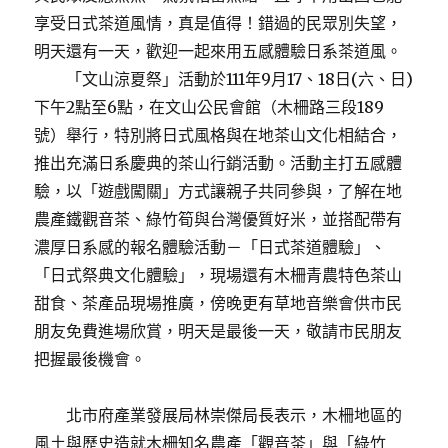
享受日式茶道風情，真是值得！錯過的民眾別失望，
明天還有一天，歡迎一起來用五感體驗日系茶道風。
「文山涼夏祭」活動於111年9月17、18日(六、日)
下午2點至6點，在文山公民會館（木柵路三段189
號）舉行，特別將日式風格與在地茶山文化相結合，
推出充滿日系慶典的茶山行銷活動。活動主打五感體
驗，以「遊戲闖關」方式讓親子共同參與，了解在地
農產鐵觀音茶、綠竹筍與台灣優質好米，並搭配帶有
濃厚日系感的報名體驗活動－「日式茶道體驗」、
「日式祭典文化體驗」，現場還有木柵青農特色茶山
甜食、茶產品現場推廣，傍晚更有草地音樂會供市民
朋友免費進場欣賞，明天是最後一天，敬請市民朋友
把握最後機會。
北市府產業發展局林崇傑局長表示，木柵地區的
風土與歷史造就木柵知名農產「觀音茶」與「綠竹