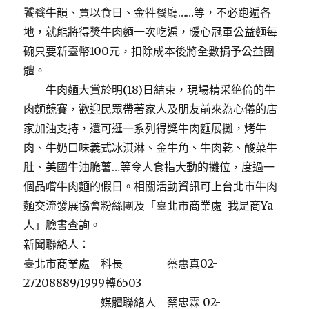
饕餮牛韻、賈以食日、金牪餐廳……等，不必跑遍各
地，就能將得獎牛肉麵一次吃遍，暖心冠軍公益麵每
碗只要新臺幣100元，扣除成本後將全數捐予公益團
體。
牛肉麵大賞於明(18)日結束，現場精采絶倫的牛
肉麵競賽，歡迎民眾帶著家人及朋友前來為心儀的店
家加油支持，還可逛一系列得獎牛肉麵展攤，烤牛
肉、牛奶口味義式冰淇淋、金牛角、牛肉乾、酸菜牛
肚、美國牛油脆薯…等令人食指大動的攤位，度過一
個品嚐牛肉麵的假日。相關活動資訊可上台北市牛肉
麵交流發展協會粉絲團及「臺北市商業處-我是商Ya
人」臉書查詢。
新聞聯絡人：
臺北市商業處 科長 蔡惠真02-
27208889/1999轉6503
媒體聯絡人 蔡忠霖 02-