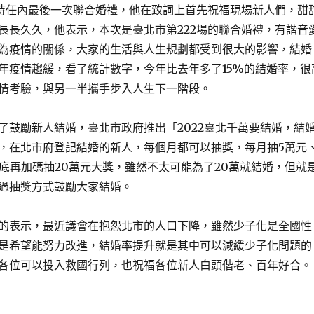
日主持任內最後一次聯合婚禮，他在致詞上首先祝福現場新人們，甜
長長久久，他表示，本次是臺北市第222場的聯合婚禮，有諧音
為疫情的關係，大家的生活與人生規劃都受到很大的影響，結婚
年疫情趨緩，看了統計數字，今年比去年多了15%的結婚率，很
情考驗，與另一半攜手步入人生下一階段。
了鼓勵新人結婚，臺北市政府推出「2022臺北千萬要結婚，結
，在北市府登記結婚的新人，每個月都可以抽獎，每月抽5萬元
年底再加碼抽20萬元大獎，雖然不太可能為了20萬就結婚，但就
過抽獎方式鼓勵大家結婚。
的表示，最近議會在抱怨北市的人口下降，雖然少子化是全國性
是希望能努力改進，結婚率提升就是其中可以減緩少子化問題的
各位可以投入救國行列，也祝福各位新人白頭偕老、百年好合。