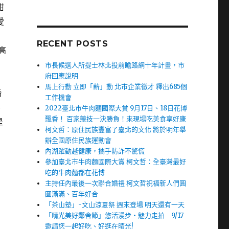
甜
愛
RECENT POSTS
高
市長候選人所提士林北投前瞻路網十年計畫，市
府回應說明
馬上行動 立即「薪」動 北市企業徵才 釋出685個
婚
工作機會
、
2022臺北市牛肉麵國際大賞 9月17日、18日花博
飄香！ 百家競技一決勝負！來現場吃美食享好康
是
柯文哲：原住民族豐富了臺北的文化 將於明年舉
辦全國原住民族運動會
內湖躍動越健康，攜手防詐不驚慌
參加臺北市牛肉麵國際大賞 柯文哲：全臺灣最好
吃的牛肉麵都在花博
主持任內最後一次聯合婚禮 柯文哲祝福新人們圓
圓滿滿、百年好合
「茶山塾」-文山涼夏祭 週末登場 明天還有一天
「晴光美好鄰舍節」悠活漫步‧魅力走拍 9/17
邀請您一起好吃、好逛在晴光!