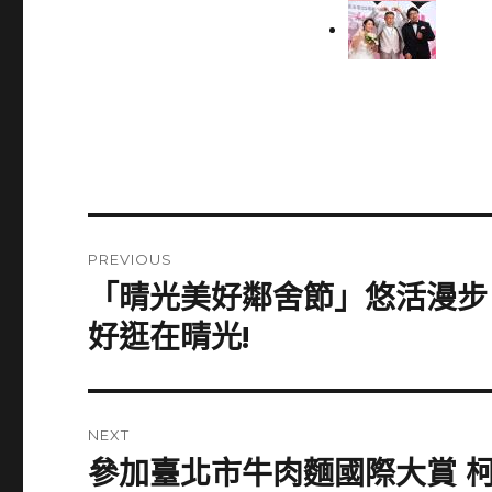
Post
PREVIOUS
navigation
「晴光美好鄰舍節」悠活漫步‧
Previous
post:
好逛在晴光!
NEXT
參加臺北市牛肉麵國際大賞 
Next