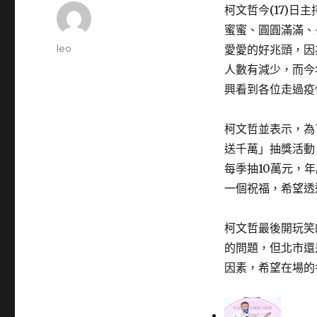
柯文哲今(17)
蜜蜜、圓圓滿滿、
Author
leo
愛愛的好兆頭，因
Posted
人數有減少，而今
on
興看到各位走過疫
柯文哲並表示，為
送千萬」抽獎活動
每季抽10萬元，
一個祝福，希望透
柯文哲最後開玩笑
的問題，但北市還
因素，希望在場的