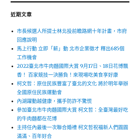
鍵
字:
近期文章
市長候選人所提士林北投前瞻路網十年計畫，市府
回應說明
馬上行動 立即「薪」動 北市企業徵才 釋出685個
工作機會
2022臺北市牛肉麵國際大賞 9月17日、18日花博飄
香！ 百家競技一決勝負！來現場吃美食享好康
柯文哲：原住民族豐富了臺北的文化 將於明年舉辦
全國原住民族運動會
內湖躍動越健康，攜手防詐不驚慌
參加臺北市牛肉麵國際大賞 柯文哲：全臺灣最好吃
的牛肉麵都在花博
主持任內最後一次聯合婚禮 柯文哲祝福新人們圓圓
滿滿、百年好合