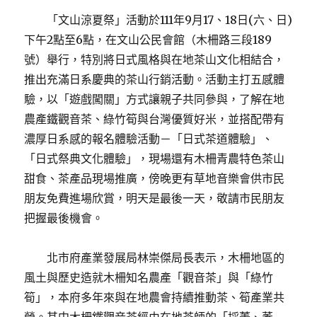
「文山涼夏祭」活動於111年9月17、18日(六、日)
下午2點至6點，在文山公民會館（木柵路三段189
號）舉行，特別將日式風格與在地茶山文化相結合，
推出充滿日系慶典的茶山行銷活動。活動主打五感體
驗，以「遊戲闖關」方式讓親子共同參與，了解在地
農產鐵觀音茶、綠竹筍與台灣優質好米，並搭配帶有
濃厚日系感的報名體驗活動－「日式茶道體驗」、
「日式祭典文化體驗」，現場還有木柵青農特色茶山
甜食、茶產品現場推廣，傍晚更有草地音樂會供市民
朋友免費進場欣賞，明天是最後一天，敬請市民朋友
把握最後機會。
北市府產業發展局林崇傑局長表示，木柵地區的
風土與歷史造就木柵知名農產「觀音茶」與「綠竹
筍」，本府多年來與在地農會持續推動茶、筍產業共