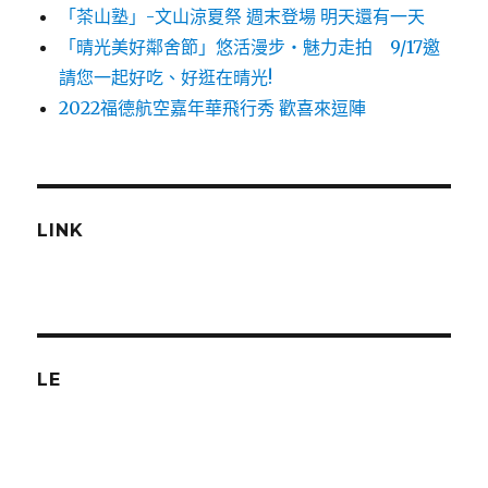
「茶山塾」-文山涼夏祭 週末登場 明天還有一天
「晴光美好鄰舍節」悠活漫步‧魅力走拍 9/17邀
請您一起好吃、好逛在晴光!
2022福德航空嘉年華飛行秀 歡喜來逗陣
LINK
LE