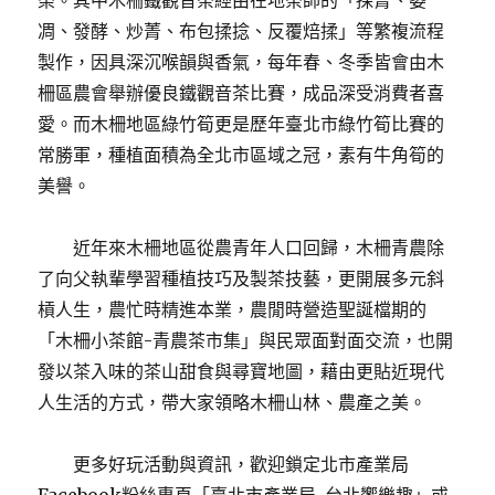
榮。其中木柵鐵觀音茶經由在地茶師的「採菁、萎
凋、發酵、炒菁、布包揉捻、反覆焙揉」等繁複流程
製作，因具深沉喉韻與香氣，每年春、冬季皆會由木
柵區農會舉辦優良鐵觀音茶比賽，成品深受消費者喜
愛。而木柵地區綠竹筍更是歷年臺北市綠竹筍比賽的
常勝軍，種植面積為全北市區域之冠，素有牛角筍的
美譽。
近年來木柵地區從農青年人口回歸，木柵青農除
了向父執輩學習種植技巧及製茶技藝，更開展多元斜
槓人生，農忙時精進本業，農閒時營造聖誕檔期的
「木柵小茶館-青農茶市集」與民眾面對面交流，也開
發以茶入味的茶山甜食與尋寶地圖，藉由更貼近現代
人生活的方式，帶大家領略木柵山林、農產之美。
更多好玩活動與資訊，歡迎鎖定北市產業局