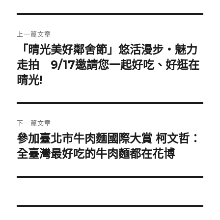
日
期:
文
上一篇文章
章
「晴光美好鄰舍節」悠活漫步‧魅力
上
走拍 9/17邀請您一起好吃、好逛在
一
導
篇
晴光!
覽
文
章:
下一篇文章
參加臺北市牛肉麵國際大賞 柯文哲：
下
全臺灣最好吃的牛肉麵都在花博
一
篇
文
章: