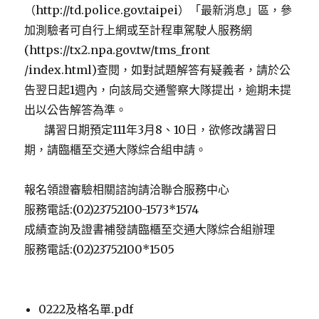
（http://td.police.gov.taipei）「最新消息」區，參
加測驗者可自行上網或至計程車駕駛人服務網
(https://tx2.npa.gov.tw/tms_front
/index.html)查閱，如對試題解答有疑義者，請於公
告翌日起1週內，向該局交通警察大隊提出，逾期未提
出以公告解答為準。
講習日期預定111年3月8、10日，欲修改講習日
期，請臨櫃至交通大隊綜合組申請。
報名領證審驗相關諮詢請洽聯合服務中心
服務電話:(02)23752100-1573*1574
成績查詢及證書補發請臨櫃至交通大隊綜合組辦理
服務電話:(02)23752100*1505
0222及格名單.pdf