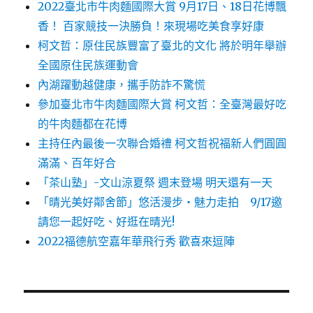
2022臺北市牛肉麵國際大賞 9月17日、18日花博飄
香！ 百家競技一決勝負！來現場吃美食享好康
柯文哲：原住民族豐富了臺北的文化 將於明年舉辦
全國原住民族運動會
內湖躍動越健康，攜手防詐不驚慌
參加臺北市牛肉麵國際大賞 柯文哲：全臺灣最好吃
的牛肉麵都在花博
主持任內最後一次聯合婚禮 柯文哲祝福新人們圓圓
滿滿、百年好合
「茶山塾」-文山涼夏祭 週末登場 明天還有一天
「晴光美好鄰舍節」悠活漫步‧魅力走拍 9/17邀
請您一起好吃、好逛在晴光!
2022福德航空嘉年華飛行秀 歡喜來逗陣