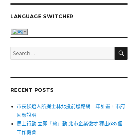
LANGUAGE SWITCHER
SE
Search
for:
RECENT POSTS
市長候選人所提士林北投前瞻路網十年計畫，市府
回應說明
馬上行動 立即「薪」動 北市企業徵才 釋出685個
工作機會