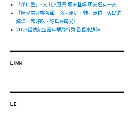
「茶山塾」-文山涼夏祭 週末登場 明天還有一天
「晴光美好鄰舍節」悠活漫步‧魅力走拍 9/17邀
請您一起好吃、好逛在晴光!
2022福德航空嘉年華飛行秀 歡喜來逗陣
LINK
LE