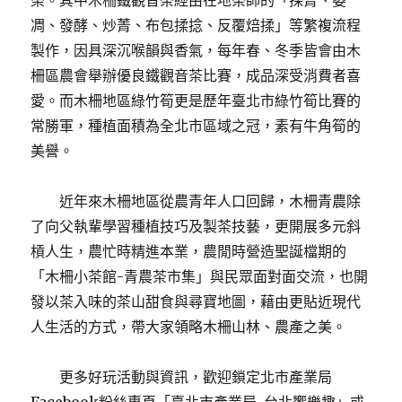
榮。其中木柵鐵觀音茶經由在地茶師的「採菁、萎
凋、發酵、炒菁、布包揉捻、反覆焙揉」等繁複流程
製作，因具深沉喉韻與香氣，每年春、冬季皆會由木
柵區農會舉辦優良鐵觀音茶比賽，成品深受消費者喜
愛。而木柵地區綠竹筍更是歷年臺北市綠竹筍比賽的
常勝軍，種植面積為全北市區域之冠，素有牛角筍的
美譽。
近年來木柵地區從農青年人口回歸，木柵青農除
了向父執輩學習種植技巧及製茶技藝，更開展多元斜
槓人生，農忙時精進本業，農閒時營造聖誕檔期的
「木柵小茶館-青農茶市集」與民眾面對面交流，也開
發以茶入味的茶山甜食與尋寶地圖，藉由更貼近現代
人生活的方式，帶大家領略木柵山林、農產之美。
更多好玩活動與資訊，歡迎鎖定北市產業局