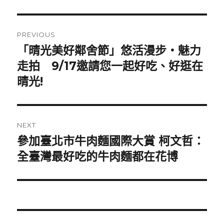
Post
PREVIOUS
navigation
「晴光美好鄰舍節」悠活漫步‧魅力
Previous
走拍 9/17邀請您一起好吃、好逛在
post:
晴光!
NEXT
參加臺北市牛肉麵國際大賞 柯文哲：
Next
全臺灣最好吃的牛肉麵都在花博
post: