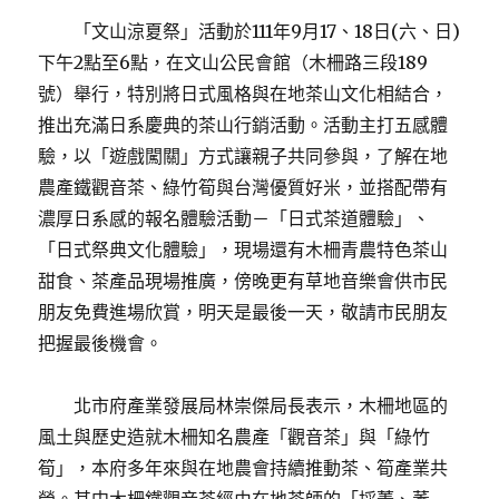
「文山涼夏祭」活動於111年9月17、18日(六、日)
下午2點至6點，在文山公民會館（木柵路三段189
號）舉行，特別將日式風格與在地茶山文化相結合，
推出充滿日系慶典的茶山行銷活動。活動主打五感體
驗，以「遊戲闖關」方式讓親子共同參與，了解在地
農產鐵觀音茶、綠竹筍與台灣優質好米，並搭配帶有
濃厚日系感的報名體驗活動－「日式茶道體驗」、
「日式祭典文化體驗」，現場還有木柵青農特色茶山
甜食、茶產品現場推廣，傍晚更有草地音樂會供市民
朋友免費進場欣賞，明天是最後一天，敬請市民朋友
把握最後機會。
北市府產業發展局林崇傑局長表示，木柵地區的
風土與歷史造就木柵知名農產「觀音茶」與「綠竹
筍」，本府多年來與在地農會持續推動茶、筍產業共