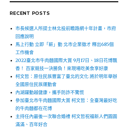
RECENT POSTS
市長候選人所提士林北投前瞻路網十年計畫，市府
回應說明
馬上行動 立即「薪」動 北市企業徵才 釋出685個
工作機會
2022臺北市牛肉麵國際大賞 9月17日、18日花博飄
香！ 百家競技一決勝負！來現場吃美食享好康
柯文哲：原住民族豐富了臺北的文化 將於明年舉辦
全國原住民族運動會
內湖躍動越健康，攜手防詐不驚慌
參加臺北市牛肉麵國際大賞 柯文哲：全臺灣最好吃
的牛肉麵都在花博
主持任內最後一次聯合婚禮 柯文哲祝福新人們圓圓
滿滿、百年好合