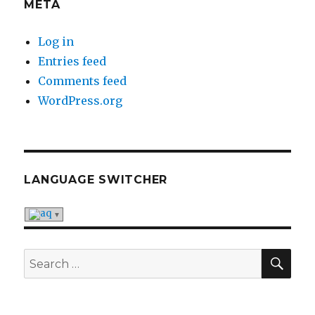
META
Log in
Entries feed
Comments feed
WordPress.org
LANGUAGE SWITCHER
SE
Search
for: