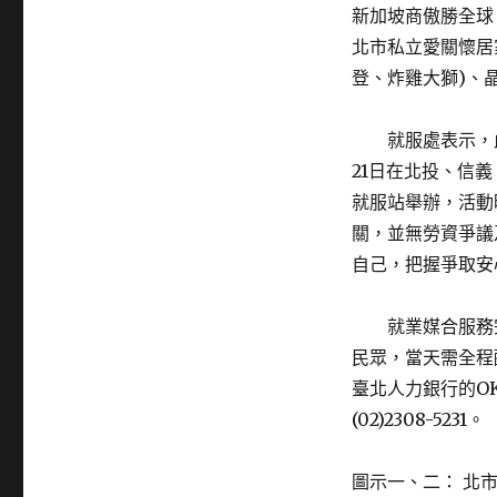
新加坡商傲勝全球 
北市私立愛關懷居
登、炸雞大獅)、
就服處表示，此
21日在北投、信
就服站舉辦，活動
關，並無勞資爭議
自己，把握爭取安
就業媒合服務完
民眾，當天需全程
臺北人力銀行的O
(02)2308-5231。
圖示一、二： 北市