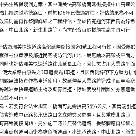
中先生所提幾個方案，其中洲美快高架橋南延銜接接中山高速公
橋北端跨越承德路口，前於106年已做過評估，評估結果為不可
改建則需再作整體詳細之工程評估，至於拓寬通河東西街為綠色
路、中山北路、新生北路等，尚需配合百齡橋能提高才具可行
已評估過洲美快速道路高架延伸銜接國道1號工程可行性，因受限於
程落柱位置涉及鄰近民宅或防汛河川地，爰無論以高架或平面方
同時也評估洲美快速道路往北延長工程，因其需占用大業路平面
，使大業路由原先之3車道變為1車道，且因西側綠帶下方壓力排
問題無法拓寬作為車道使用，故延伸至大業路將造成平面車流壅
跨越洲美快速道路主橋及既有匝道，除坡度設計困難外亦無適當
面並不可行。
建，若要符合法令規定，橋面可能需提高5至6公尺，其兩端引道
估會造成中正路與承德路口之立體交叉問題，且與重慶北路匝
有高程銜接問題，另外施工時並無替代道路，爰整體應再詳細之
河東街與通河西街為綠色新通廊，串連承德路、中山北路、新生