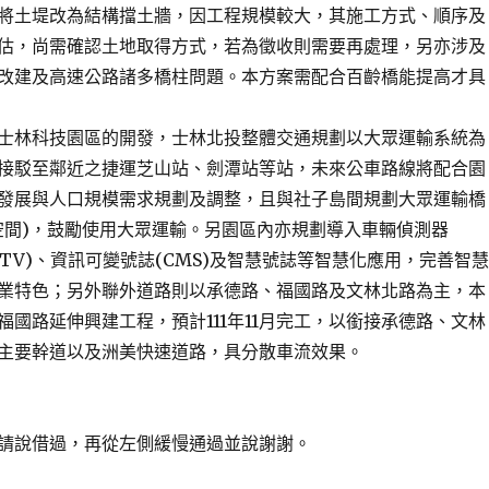
將土堤改為結構擋土牆，因工程規模較大，其施工方式、順序及
估，尚需確認土地取得方式，若為徵收則需要再處理，另亦涉及
改建及高速公路諸多橋柱問題。本方案需配合百齡橋能提高才具
士林科技園區的開發，士林北投整體交通規劃以大眾運輸系統為
接駁至鄰近之捷運芝山站、劍潭站等站，未來公車路線將配合園
發展與人口規模需求規劃及調整，且與社子島間規劃大眾運輸橋
空間)，鼓勵使用大眾運輸。另園區內亦規劃導入車輛偵測器
CCTV)、資訊可變號誌(CMS)及智慧號誌等智慧化應用，完善智慧
業特色；另外聯外道路則以承德路、福國路及文林北路為主，本
福國路延伸興建工程，預計111年11月完工，以銜接承德路、文林
主要幹道以及洲美快速道路，具分散車流效果。
請說借過，再從左側緩慢通過並說謝謝。