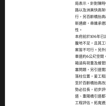
on
局表示，針對陳時
路以及洲美快高架
行，另百齡橋抬高
新通廊，串連承德
性。
本府前於106年
腹地不足，且其工
案皆不可行。另外
車道約6公尺空間
箱涵有荷重及維管
塞問題，另引道需
落柱位置，爰工程
至於百齡橋抬高改
勢必拉長，初步評
道、重陽橋引道都
工程評估。拓寬通