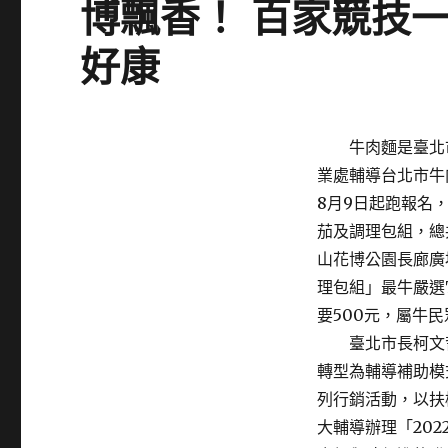
博飄香！ 百家競技
好康
Posted
牛肉麵是臺北市
on
業處輔導台北市牛
8月9日起跑報名
茄及調理包組，總共
山花博公園長廊廣
理包組」最牛嚴選T
要500元，屬牛
臺北市長柯文哲表
轉型為輔導補助模
列行銷活動，以扶
大輔導辦理「20