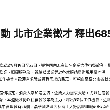
動 北市企業徵才 釋出68
於9月19日至23日，邀集國內21家知名企業含住宿餐飲業、
務業、照顧服務業、視聽娛樂業等於各就服站舉辦現場徵才活
個工作機會。歡迎有求職或轉職需求的民眾，可親自至臺北市各就
情穩定，消費人潮加速回流，企業人力需求大增，尤以住宿餐
顯，本週徵才仍以住宿餐飲業為主力，釋出531個工作機會，近
其中管理職有54個，晶華國際酒店及富士大飯店經理職40K起薪