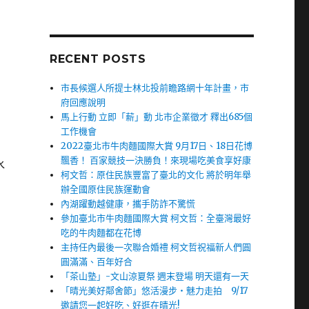
RECENT POSTS
市長候選人所提士林北投前瞻路網十年計畫，市
府回應說明
馬上行動 立即「薪」動 北市企業徵才 釋出685個
工作機會
2022臺北市牛肉麵國際大賞 9月17日、18日花博
飄香！ 百家競技一決勝負！來現場吃美食享好康
水
柯文哲：原住民族豐富了臺北的文化 將於明年舉
辦全國原住民族運動會
內湖躍動越健康，攜手防詐不驚慌
參加臺北市牛肉麵國際大賞 柯文哲：全臺灣最好
吃的牛肉麵都在花博
主持任內最後一次聯合婚禮 柯文哲祝福新人們圓
圓滿滿、百年好合
「茶山塾」-文山涼夏祭 週末登場 明天還有一天
「晴光美好鄰舍節」悠活漫步‧魅力走拍 9/17
邀請您一起好吃、好逛在晴光!