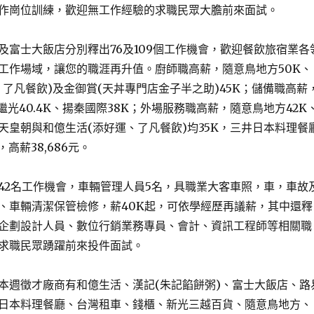
作崗位訓練，歡迎無工作經驗的求職民眾大膽前來面試。
士大飯店分別釋出76及109個工作機會，歡迎餐飲旅宿業各
工作場域，讓您的職涯再升值。廚師職高薪，隨意鳥地方50K、
、了凡餐飲)及金御賞(天丼專門店金子半之助)45K；儲備職高薪
繼光40.4K、揚秦國際38K；外場服務職高薪，隨意鳥地方42K
天皇朝與和億生活(添好運、了凡餐飲)均35K，三井日本料理餐
高薪38,686元。
名工作機會，車輛管理人員5名，具職業大客車照，車，車故
、車輛清潔保管檢修，薪40K起，可依學經歷再議薪，其中還釋
企劃設計人員、數位行銷業務專員、會計、資訊工程師等相關職
求職民眾踴躍前來投件面試。
週徵才廠商有和億生活、漢記(朱記餡餅粥)、富士大飯店、路
日本料理餐廳、台灣租車、錢櫃、新光三越百貨、隨意鳥地方、