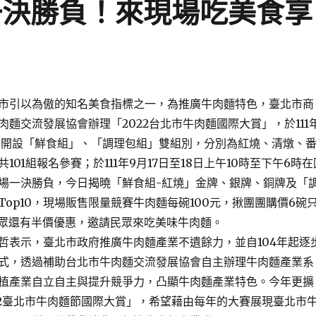
一決勝負！來現場吃美食享
引以為傲的知名美食指標之一，為推廣牛肉麵特色，臺北市商
肉麵交流發展協會辦理「2022台北市牛肉麵國際大賞」，於111
，開設「鮮食組」、「調理包組」雙組別，分別為紅燒、清燉、
101組報名參賽；於111年9月17日至18日上午10時至下午6時在
場一決勝負，今日揭曉「鮮食組-紅燒」金牌、銀牌、銅牌及「
op10，現場販售限量競賽牛肉麵每碗100元，揪團團購價6碗
民眾還有半價優惠，邀請民眾來吃美味牛肉麵。
示，臺北市政府推廣牛肉麵產業不遺餘力，並自104年起逐
式，透過補助台北市牛肉麵交流發展協會自主辦理牛肉麵產業系
植產業自立自主與提升競爭力，凸顯牛肉麵產業特色。今年更擴
22臺北市牛肉麵節國際大賞」，希望藉由每年的大賽展現臺北市