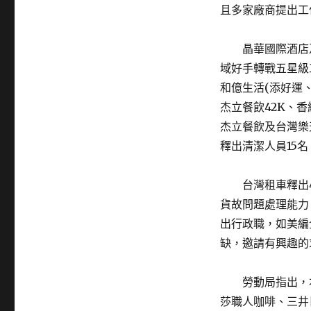
且多家廠商提出工
晶華國際酒店及富
域好手轉戰五星級
和億生活(添好運
杰立餐飲42K、香
杰立餐飲及台灣樂
釋出清潔人員15名，
台灣租車釋出42
貨故問題處理能力
出行政職，如美編
缺，邀請有興趣的
勞動局指出，本
莎職人咖啡、三井