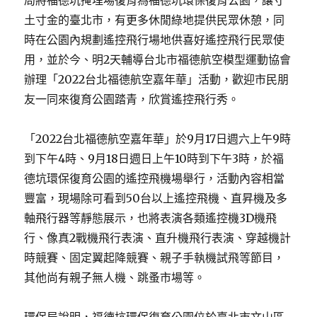
局將福德坑掩埋場復育為福德坑環保復育公園，讓寸
土寸金的臺北市，有更多休閒綠地提供民眾休憩，同
時在公園內規劃遙控飛行場地供喜好遙控飛行民眾使
用，並於今、明2天輔導台北市福德航空模型運動協會
辦理「2022台北福德航空嘉年華」活動，歡迎市民朋
友一同來復育公園踏青，欣賞遙控飛行秀。
「2022台北福德航空嘉年華」於9月17日週六上午9時
到下午4時、9月18日週日上午10時到下午3時，於福
德坑環保復育公園的遙控飛機場舉行，活動內容相當
豐富，現場除可看到50台以上遙控飛機、直昇機及多
軸飛行器等靜態展示，也將表演各類遙控機3D機飛
行、像真2戰機飛行表演、直升機飛行表演、穿越機計
時競賽、固定翼起降競賽、親子手執機試飛等節目，
其他尚有親子無人機、跳蚤市場等。