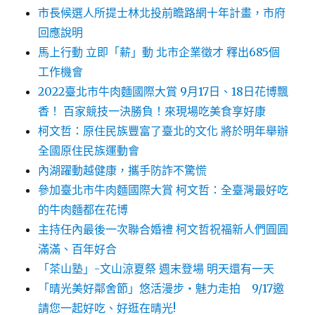
市長候選人所提士林北投前瞻路網十年計畫，市府
回應說明
馬上行動 立即「薪」動 北市企業徵才 釋出685個
工作機會
2022臺北市牛肉麵國際大賞 9月17日、18日花博飄
香！ 百家競技一決勝負！來現場吃美食享好康
柯文哲：原住民族豐富了臺北的文化 將於明年舉辦
全國原住民族運動會
內湖躍動越健康，攜手防詐不驚慌
參加臺北市牛肉麵國際大賞 柯文哲：全臺灣最好吃
的牛肉麵都在花博
主持任內最後一次聯合婚禮 柯文哲祝福新人們圓圓
滿滿、百年好合
「茶山塾」-文山涼夏祭 週末登場 明天還有一天
「晴光美好鄰舍節」悠活漫步‧魅力走拍 9/17邀
請您一起好吃、好逛在晴光!