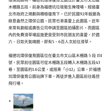
環保局說明，福德坑環保復育公園位於臺北市文山區
木柵路五段，前身為福德坑垃圾衛生掩埋場，經過臺
北市政府之規劃與積極復育下，已於民國92年蛻變為
綠意盎然之環保公園，民眾也漸喜愛上此園區。近年
來常有劇組或廣告公司申請至園區拍攝影片，而園區
內的免費滑草場設施更是受到市民朋友的喜愛，於週
六、日如天氣晴朗，即有5、6百人次前往滑草。
福德坑環保復育園區位在臺北市文山區木柵路 5 段 151
號，民眾前往園區可從木柵路五段轉入木柵路五段43
巷，至園區約1.6公里，或搭乘「小12」公車，於福德
坑環保復育公園站牌下車，再徒步進入園區前往遙控
飛行場。