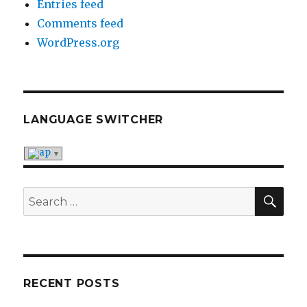
Entries feed
Comments feed
WordPress.org
LANGUAGE SWITCHER
SE
Search
for:
RECENT POSTS