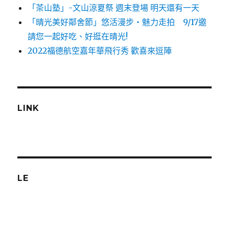
「茶山塾」-文山涼夏祭 週末登場 明天還有一天
「晴光美好鄰舍節」悠活漫步‧魅力走拍 9/17邀
請您一起好吃、好逛在晴光!
2022福德航空嘉年華飛行秀 歡喜來逗陣
LINK
LE