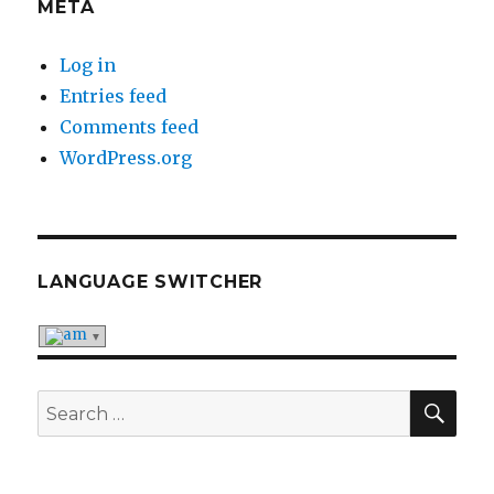
META
Log in
Entries feed
Comments feed
WordPress.org
LANGUAGE SWITCHER
SE
Search
for: