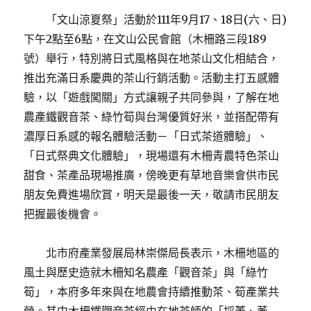
「文山涼夏祭」活動於111年9月17、18日(六、日)
下午2點至6點，在文山公民會館（木柵路三段189
號）舉行，特別將日式風格與在地茶山文化相結合，
推出充滿日系慶典的茶山行銷活動。活動主打五感體
驗，以「遊戲闖關」方式讓親子共同參與，了解在地
農產鐵觀音茶、綠竹筍與台灣優質好米，並搭配帶有
濃厚日系感的報名體驗活動－「日式茶道體驗」、
「日式祭典文化體驗」，現場還有木柵青農特色茶山
甜食、茶產品現場推廣，傍晚更有草地音樂會供市民
朋友免費進場欣賞，明天是最後一天，敬請市民朋友
把握最後機會。
北市府產業發展局林崇傑局長表示，木柵地區的
風土與歷史造就木柵知名農產「觀音茶」與「綠竹
筍」，本府多年來與在地農會持續推動茶、筍產業共