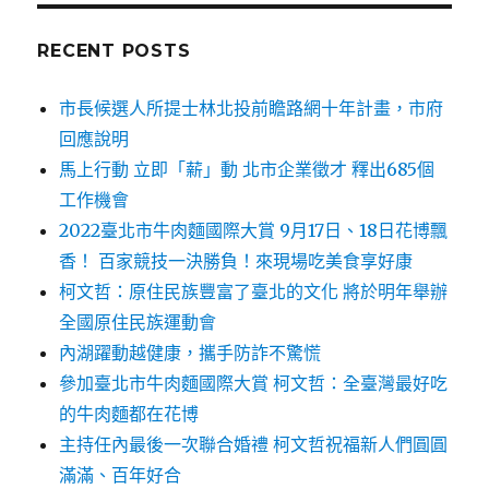
RECENT POSTS
市長候選人所提士林北投前瞻路網十年計畫，市府
回應說明
馬上行動 立即「薪」動 北市企業徵才 釋出685個
工作機會
2022臺北市牛肉麵國際大賞 9月17日、18日花博飄
香！ 百家競技一決勝負！來現場吃美食享好康
柯文哲：原住民族豐富了臺北的文化 將於明年舉辦
全國原住民族運動會
內湖躍動越健康，攜手防詐不驚慌
參加臺北市牛肉麵國際大賞 柯文哲：全臺灣最好吃
的牛肉麵都在花博
主持任內最後一次聯合婚禮 柯文哲祝福新人們圓圓
滿滿、百年好合