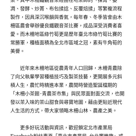
榮。其中木柵鐵觀音茶經由在地茶師的「採菁、萎
凋、發酵、炒菁、布包揉捻、反覆焙揉」等繁複流程
製作，因具深沉喉韻與香氣，每年春、冬季皆會由木
柵區農會舉辦優良鐵觀音茶比賽，成品深受消費者喜
愛。而木柵地區綠竹筍更是歷年臺北市綠竹筍比賽的
常勝軍，種植面積為全北市區域之冠，素有牛角筍的
美譽。
近年來木柵地區從農青年人口回歸，木柵青農除
了向父執輩學習種植技巧及製茶技藝，更開展多元斜
槓人生，農忙時精進本業，農閒時營造聖誕檔期的
「木柵小茶館-青農茶市集」與民眾面對面交流，也開
發以茶入味的茶山甜食與尋寶地圖，藉由更貼近現代
人生活的方式，帶大家領略木柵山林、農產之美。
更多好玩活動與資訊，歡迎鎖定北市產業局