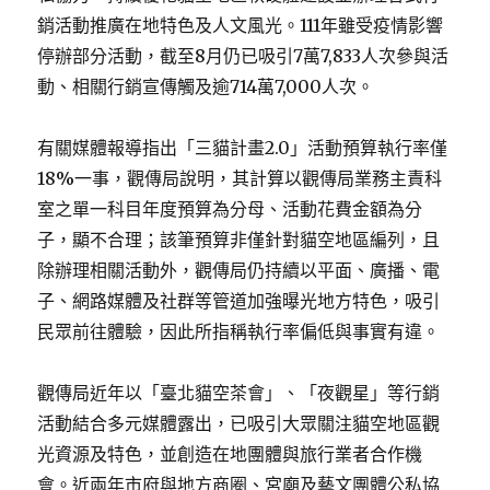
銷活動推廣在地特色及人文風光。111年雖受疫情影響
停辦部分活動，截至8月仍已吸引7萬7,833人次參與活
動、相關行銷宣傳觸及逾714萬7,000人次。
有關媒體報導指出「三貓計畫2.0」活動預算執行率僅
18%一事，觀傳局說明，其計算以觀傳局業務主責科
室之單一科目年度預算為分母、活動花費金額為分
子，顯不合理；該筆預算非僅針對貓空地區編列，且
除辦理相關活動外，觀傳局仍持續以平面、廣播、電
子、網路媒體及社群等管道加強曝光地方特色，吸引
民眾前往體驗，因此所指稱執行率偏低與事實有違。
觀傳局近年以「臺北貓空茶會」、「夜觀星」等行銷
活動結合多元媒體露出，已吸引大眾關注貓空地區觀
光資源及特色，並創造在地團體與旅行業者合作機
會。近兩年市府與地方商圈、宮廟及藝文團體公私協