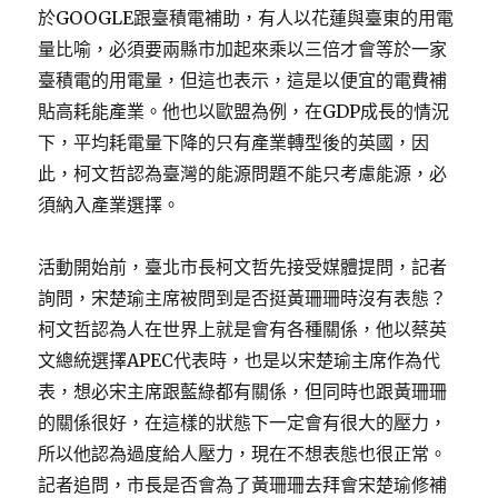
於GOOGLE跟臺積電補助，有人以花蓮與臺東的用電
量比喻，必須要兩縣市加起來乘以三倍才會等於一家
臺積電的用電量，但這也表示，這是以便宜的電費補
貼高耗能產業。他也以歐盟為例，在GDP成長的情況
下，平均耗電量下降的只有產業轉型後的英國，因
此，柯文哲認為臺灣的能源問題不能只考慮能源，必
須納入產業選擇。
活動開始前，臺北市長柯文哲先接受媒體提問，記者
詢問，宋楚瑜主席被問到是否挺黃珊珊時沒有表態？
柯文哲認為人在世界上就是會有各種關係，他以蔡英
文總統選擇APEC代表時，也是以宋楚瑜主席作為代
表，想必宋主席跟藍綠都有關係，但同時也跟黃珊珊
的關係很好，在這樣的狀態下一定會有很大的壓力，
所以他認為過度給人壓力，現在不想表態也很正常。
記者追問，市長是否會為了黃珊珊去拜會宋楚瑜修補