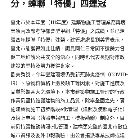
分，蟬聯「特優」四連冠
臺北市於本年度（111年度）建築物施工管理業務再度
榮獲內政部考評都會型甲組「特優」之成績，並已連
續四年蟬聯「特優」殊榮。建管處處長劉美秀表示，
臺北市能獲得如此佳績，顯見同仁日常間不遺餘力督
促工地維護公共安全的決心，同時也代表長期對市政
建設的堅持及努力獲得肯定。
劉美秀說，今年營建環境仍受新冠肺炎疫情（COVID-
19）、原物料價格上漲及缺工等因素，對施工進度及
品質影響甚大之環境下，本市建築物施工管理的行政
作業仍堅持維護建物的施工品質，除率全國之先，實
施建築物施工初步階段e化管理（建照及使照電子化）
及線上申報（執照申報開工、樓板勘驗）制度外，目
前仍持續推動執照e化管理，建構更完整的臺北市數位
城市資訊及委外申報勘驗，由公會指派專業技師或建