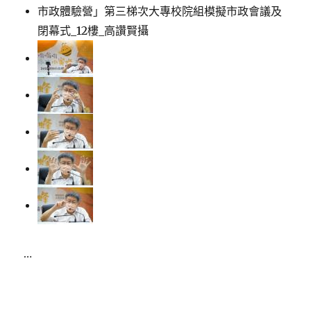
…
Posted
on