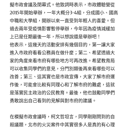
擬市政會議及閉幕式。他致詞時表示，市政體驗營從
2015年開始舉辦，一年大概分3-4組，分成國小、國高
中職和大學組，開辦以來一直受到年輕人的喜愛。但
過去兩年受疫情影響暫停舉辦，今年因為疫情減緩加
上已是任期最後一年，所以想說還是舉辦吧！
他表示，這幾天的活動安排有幾個目的，第一讓大家
進入市政府看看公務員在做什麼；第二、希望透過大
家的角度來看市府有哪些地方可再改進。希望教育局
可以收集同學們的意見，分門別類後再來看哪些可以
改善；第三、這其實也是市政宣傳，大家了解市府運
作後，可能會比較有同理心和了解市府的難處，這就
是落實民主政治的公民教育。最後，他也鼓勵同學們
勇敢說出自己看到的見解與對市府的建議。
在模擬市政會議時，柯文哲坦言，同學剛剛問到的自
殺議題，北市的火災案件中其實很多人是真的有心理