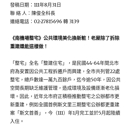
發稿日期：111年8月31日
聯 絡 人：陳俊全科長
連絡電話：02-27815696 轉 3139
《南機場整宅》公共環境美化換新粧！老屋除了拆除
重建還能這樣做！
「整宅」全名「整建住宅」，是民國44-64年間北市
府為安置因公共工程拆遷戶而興建，全市共列管22處
整宅，總戶數達一萬九百餘戶，迄今逾50年，因公共
空間長期缺乏維護管理，造成環境及設備逐漸老化損
壞。因此，近年北市府正積極推動整宅之公辦都市更
新重建，例如全國首例斯文里三期整宅公辦都更重建
案「斯文首善」，今（111）年1月完工並於5月起陸續
入住。