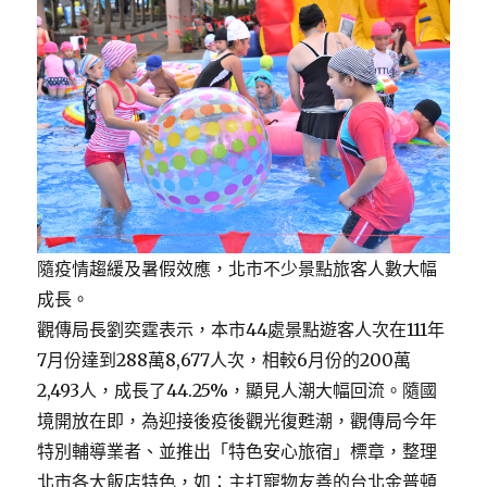
隨疫情趨緩及暑假效應，北市不少景點旅客人數大幅
成長。
觀傳局長劉奕霆表示，本市44處景點遊客人次在111年
7月份達到288萬8,677人次，相較6月份的200萬
2,493人，成長了44.25%，顯見人潮大幅回流。隨國
境開放在即，為迎接後疫後觀光復甦潮，觀傳局今年
特別輔導業者、並推出「特色安心旅宿」標章，整理
北市各大飯店特色，如：主打寵物友善的台北金普頓