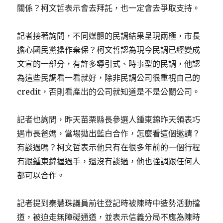
關係？柯文哲表示會去拜託，也一定會去爭取支持。
記者接著詢問，不同媒體的民調結果呈現兩極，市長
擔心國民黨操作棄保？柯文哲認為現今民調已經變成
文宣的一部分，有許多導引式、時事型的民調，他認
為這些民調看一看就好，除非民調公司很重視自己的
credit，否則看產出的公司就知道是不是公關公司。
記者也詢問，昨天苗栗縣長參選人鍾東錦昨天領表巧
遇市長爸媽，當場拋出藍白合作，怎麼看這個邀請？
有談過嗎？柯文哲表示他只有在很多年前的一個行程
有跟鍾東錦握過手，還沒有談過，他也強調跟任何人
都可以合作。
記者提到秦慧珠議員前往登記時被陳時中造勢活動擋
道，被迫走無障礙通道，並表示信義分局不應為陳時