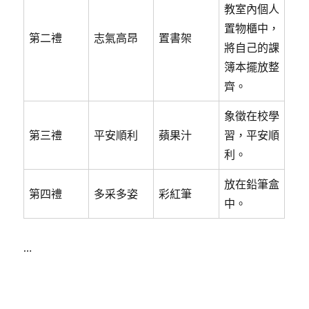
教室內個人
置物櫃中，
第二禮
志氣高昂
置書架
將自己的課
簿本擺放整
齊。
象徵在校學
第三禮
平安順利
蘋果汁
習，平安順
利。
放在鉛筆盒
第四禮
多采多姿
彩紅筆
中。
…
Posted
on