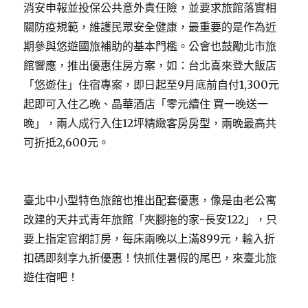
消安申報並投保公共意外責任險，並要求旅館落實相
關防疫規範，維護民眾安全健康，最重要的是作為近
期參與悠遊國旅補助的基本門檻。公會也鼓勵北市旅
館響應，推出優惠住房方案，如：台北喜來登大飯店
「悠遊住」住宿專案，即日起至9月底前自付1,300元
起即可入住乙晚、晶華酒店「零元續住 買一晚送一
晚」，兩人成行入住12坪精緻客房房型，兩晚最高共
可折抵2,600元。
臺北中小型特色旅館也推出配套優惠，像是由老公寓
改建的天井式青年旅館「夾腳拖的家-長安122」，只
要上指定官網訂房，每床兩晚以上滿899元，輸入折
扣碼即刻享九折優惠！快抓住暑假的尾巴，來臺北旅
遊住宿吧！