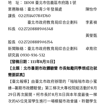
地 址： 11008 臺北市信義區市府路 1 號
業務聯絡：臺北市青少年發展處 陳怡伶
課長 02-23514078#1760
臺北市政府教育局綜合企劃科 李素禎
科長 02-27208889#6348
黃瑩甄
股長 02-27208889#6354
新聞聯絡：臺北市政府教育局綜合企劃科 卓育欣
研究員 0930-936-532
【發稿日期：
111
年8月31日
】
【主題：
北市暑期市政體驗營
市長勉勵同學想成功就
需要認真
】
【臺北報導】由臺北市政府辦理的「嗡嗡嗡市政小蜜
蜂─暑期市政體驗營」第三梯次大專校院組活動於8月
29日再次展開。柯市長於8月31日與本年度最後一梯
次的45位見習學生進行一場模擬市政會議，聆聽學生