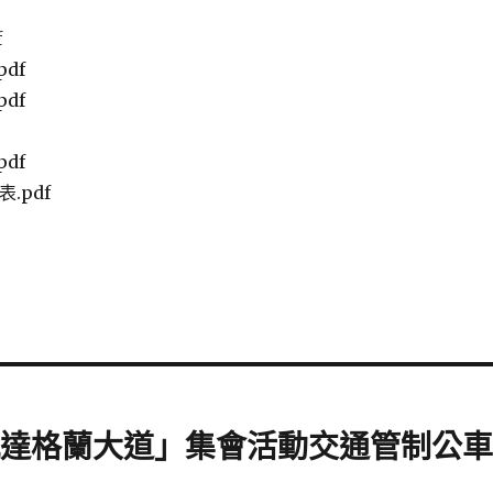
f
df
df
df
表.pdf
區凱達格蘭大道」集會活動交通管制公