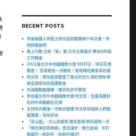
執
RECENT POSTS
通
行
市長候選人所提士林北投前瞻路網十年計畫，市
府回應說明
馬上行動 立即「薪」動 北市企業徵才 釋出685個
警
工作機會
2022臺北市牛肉麵國際大賞 9月17日、18日花博
飄香！ 百家競技一決勝負！來現場吃美食享好康
柯文哲：原住民族豐富了臺北的文化 將於明年舉
辦全國原住民族運動會
內湖躍動越健康，攜手防詐不驚慌
參加臺北市牛肉麵國際大賞 柯文哲：全臺灣最好
吃的牛肉麵都在花博
主持任內最後一次聯合婚禮 柯文哲祝福新人們圓
圓滿滿、百年好合
「茶山塾」-文山涼夏祭 週末登場 明天還有一天
「晴光美好鄰舍節」悠活漫步‧魅力走拍 9/17
邀請您一起好吃、好逛在晴光!