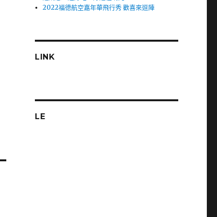
2022福德航空嘉年華飛行秀 歡喜來逗陣
LINK
LE
車