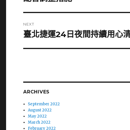
NEXT
臺北捷運24日夜間持續用心
Next
post:
ARCHIVES
September 2022
August 2022
May 2022
March 2022
February 2022