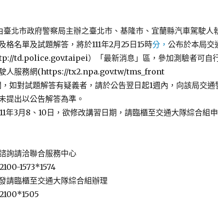
日由臺北市政府警察局主辦之臺北市、基隆市、宜蘭縣汽車駕駛人
格名單及試題解答，將於111年2月25日15時
分，
公布於本局交
://td.police.gov.taipei）「最新消息」區，參加測驗者可自
網(https://tx2.npa.gov.tw/tms_front
ml)查閱，如對試題解答有疑義者，請於公告翌日起1週內，向該局交通
未提出以公告解答為準。
1年3月8、10日，欲修改講習日期，請臨櫃至交通大隊綜合組申
諮詢請洽聯合服務中心
100-1573*1574
發請臨櫃至交通大隊綜合組辦理
2100*1505