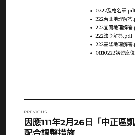
0222及格名單.pd
222台北地理解答.p
222宜蘭地理解答.p
222法令解答.pdf
222基隆地理解答.p
01110222講習座位
Post
PREVIOUS
navigation
因應111年2月26日「中正
Previous
post:
配合調整措施