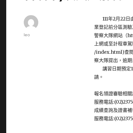
111年2月22
業登記前分區測驗及
Author
leo
警察大隊網站（http
Posted
上網或至計程車駕駛人服務
on
/index.ht
察大隊提出，逾期
講習日期預定11
請。
報名領證審驗相關
服務電話:(02)23752
成績查詢及證書補
服務電話:(02)2375