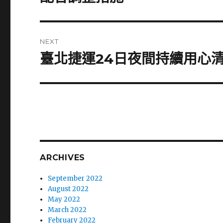
NEXT
臺北捷運24日夜間持續用心
Next
post:
ARCHIVES
September 2022
August 2022
May 2022
March 2022
February 2022