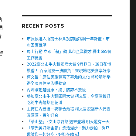
執
RECENT POSTS
通
行
市長候選人所提士林北投前瞻路網十年計畫，市
府回應說明
馬上行動 立即「薪」動 北市企業徵才 釋出685個
警
工作機會
2022臺北市牛肉麵國際大賞 9月17日、18日花博
飄香！ 百家競技一決勝負！來現場吃美食享好康
柯文哲：原住民族豐富了臺北的文化 將於明年舉
辦全國原住民族運動會
內湖躍動越健康，攜手防詐不驚慌
參加臺北市牛肉麵國際大賞 柯文哲：全臺灣最好
吃的牛肉麵都在花博
主持任內最後一次聯合婚禮 柯文哲祝福新人們圓
圓滿滿、百年好合
「茶山塾」-文山涼夏祭 週末登場 明天還有一天
「晴光美好鄰舍節」悠活漫步‧魅力走拍 9/17
邀請您一起好吃、好逛在晴光!