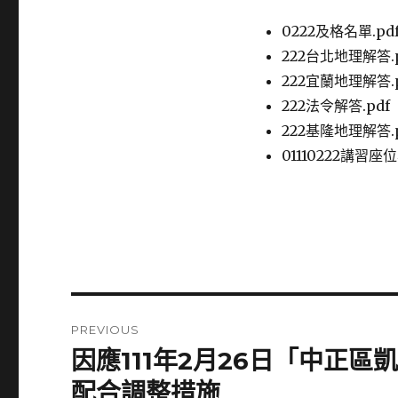
0222及格名單.pd
222台北地理解答.p
222宜蘭地理解答.p
222法令解答.pdf
222基隆地理解答.p
01110222講習座位
Post
PREVIOUS
navigation
因應111年2月26日「中正
Previous
post:
配合調整措施