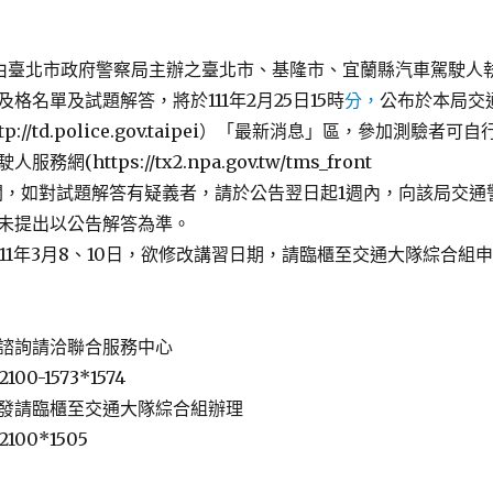
日由臺北市政府警察局主辦之臺北市、基隆市、宜蘭縣汽車駕駛人
格名單及試題解答，將於111年2月25日15時
分，
公布於本局交
://td.police.gov.taipei）「最新消息」區，參加測驗者可自
網(https://tx2.npa.gov.tw/tms_front
ml)查閱，如對試題解答有疑義者，請於公告翌日起1週內，向該局交通
未提出以公告解答為準。
1年3月8、10日，欲修改講習日期，請臨櫃至交通大隊綜合組申
諮詢請洽聯合服務中心
100-1573*1574
發請臨櫃至交通大隊綜合組辦理
2100*1505