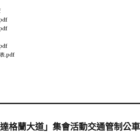
f
df
df
df
表.pdf
區凱達格蘭大道」集會活動交通管制公