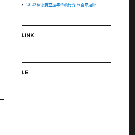
2022福德航空嘉年華飛行秀 歡喜來逗陣
LINK
LE
車