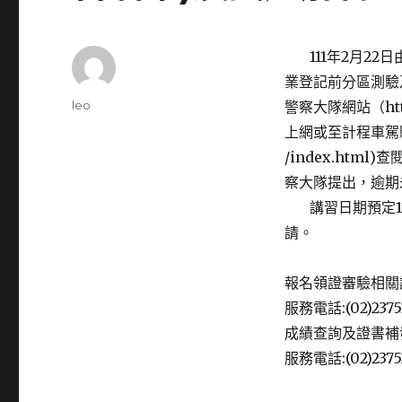
111年2月22
業登記前分區測驗及
Author
leo
警察大隊網站（http
Posted
上網或至計程車駕駛人服務
on
/index.ht
察大隊提出，逾期
講習日期預定11
請。
報名領證審驗相關
服務電話:(02)23752
成績查詢及證書補
服務電話:(02)2375