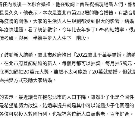
日主持任內最後一次聯合婚禮，他在致詞上首先祝福現場新人們，甜
長長久久，他表示，本次是臺北市第222場的聯合婚禮，有諧音
為疫情的關係，大家的生活與人生規劃都受到很大的影響，結婚
年疫情趨緩，看了統計數字，今年比去年多了15%的結婚率，很
情考驗，與另一半攜手步入人生下一階段。
了鼓勵新人結婚，臺北市政府推出「2022臺北千萬要結婚，結
，在北市府登記結婚的新人，每個月都可以抽獎，每月抽5萬元
年底再加碼抽20萬元大獎，雖然不太可能為了20萬就結婚，但就
過抽獎方式鼓勵大家結婚。
的表示，最近議會在抱怨北市的人口下降，雖然少子化是全國性
是希望能努力改進，結婚率提升就是其中可以減緩少子化問題的
各位可以投入救國行列，也祝福各位新人白頭偕老、百年好合。