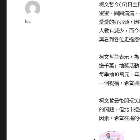
柯文哲今(17)
蜜蜜、圓圓滿滿、
Author
leo
愛愛的好兆頭，因
Posted
人數有減少，而今
on
興看到各位走過疫
柯文哲並表示，為
送千萬」抽獎活動
每季抽10萬元，
一個祝福，希望透
柯文哲最後開玩笑
的問題，但北市還
因素，希望在場的