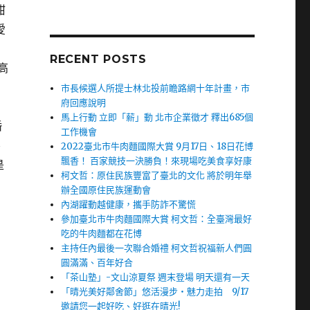
甜
愛
RECENT POSTS
高
市長候選人所提士林北投前瞻路網十年計畫，市
府回應說明
馬上行動 立即「薪」動 北市企業徵才 釋出685個
婚
工作機會
、
2022臺北市牛肉麵國際大賞 9月17日、18日花博
飄香！ 百家競技一決勝負！來現場吃美食享好康
是
柯文哲：原住民族豐富了臺北的文化 將於明年舉
辦全國原住民族運動會
內湖躍動越健康，攜手防詐不驚慌
參加臺北市牛肉麵國際大賞 柯文哲：全臺灣最好
吃的牛肉麵都在花博
主持任內最後一次聯合婚禮 柯文哲祝福新人們圓
圓滿滿、百年好合
「茶山塾」-文山涼夏祭 週末登場 明天還有一天
「晴光美好鄰舍節」悠活漫步‧魅力走拍 9/17
邀請您一起好吃、好逛在晴光!