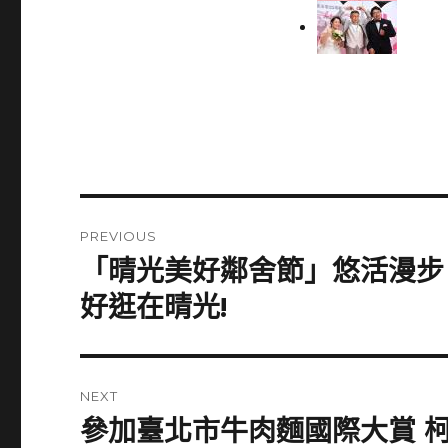
Post
PREVIOUS
navigation
「晴光美好鄰舍節」悠活漫步‧
Previous
post:
好逛在晴光!
NEXT
參加臺北市牛肉麵國際大賞 
Next