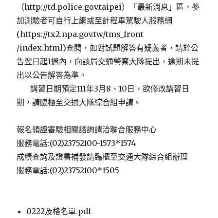
（http://td.police.gov.taipei）「最新消息」區，參
加測驗者可自行上網或至計程車駕駛人服務網
(https://tx2.npa.gov.tw/tms_front
/index.html)查閱，如對試題解答有疑義者，請於公
告翌日起1週內，向該局交通警察大隊提出，逾期未提
出以公告解答為準。
講習日期預定111年3月8、10日，欲修改講習日
期，請臨櫃至交通大隊綜合組申請。
報名領證審驗相關諮詢請洽聯合服務中心
服務電話:(02)23752100-1573*1574
成績查詢及證書補發請臨櫃至交通大隊綜合組辦理
服務電話:(02)23752100*1505
0222及格名單.pdf