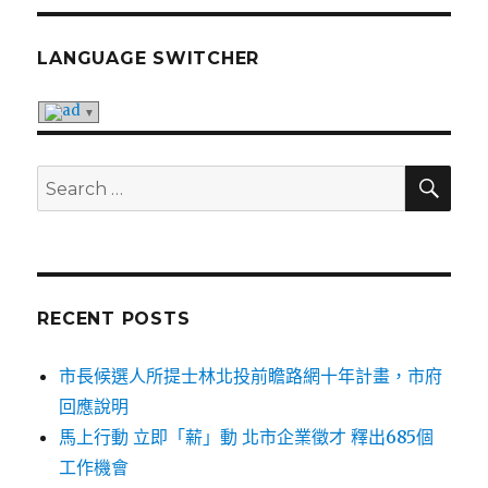
LANGUAGE SWITCHER
SE
Search
for:
RECENT POSTS
市長候選人所提士林北投前瞻路網十年計畫，市府
回應說明
馬上行動 立即「薪」動 北市企業徵才 釋出685個
工作機會