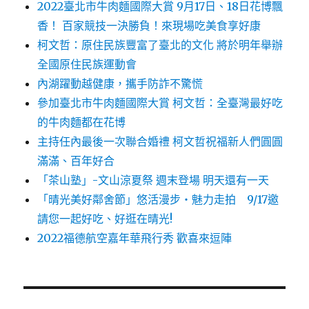
2022臺北市牛肉麵國際大賞 9月17日、18日花博飄
香！ 百家競技一決勝負！來現場吃美食享好康
柯文哲：原住民族豐富了臺北的文化 將於明年舉辦
全國原住民族運動會
內湖躍動越健康，攜手防詐不驚慌
參加臺北市牛肉麵國際大賞 柯文哲：全臺灣最好吃
的牛肉麵都在花博
主持任內最後一次聯合婚禮 柯文哲祝福新人們圓圓
滿滿、百年好合
「茶山塾」-文山涼夏祭 週末登場 明天還有一天
「晴光美好鄰舍節」悠活漫步‧魅力走拍 9/17邀
請您一起好吃、好逛在晴光!
2022福德航空嘉年華飛行秀 歡喜來逗陣