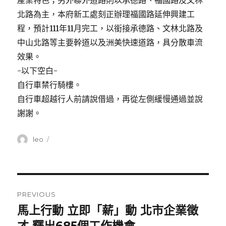
產業特色；另外聯外道路則以承德路、福國路及文林
北路為主，本府新工處刻正辦理福國路延伸興建工
程，預計111年11月完工，以銜接承德路、文林北路及
中山北路等主要幹道以及洲美快速道路，具分散車流
效果。
-以下空白-
自行車禁行騎樓。
自行車超越行人前請說借過，再從左側緩慢通過並說
謝謝。
Author
leo
Posted
on
Post
PREVIOUS
navigation
馬上行動 立即「薪」動 北市企業徵
Previous
post: