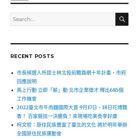
SE
Search
for:
RECENT POSTS
市長候選人所提士林北投前瞻路網十年計畫，市府
回應說明
馬上行動 立即「薪」動 北市企業徵才 釋出685個
工作機會
2022臺北市牛肉麵國際大賞 9月17日、18日花博飄
香！ 百家競技一決勝負！來現場吃美食享好康
柯文哲：原住民族豐富了臺北的文化 將於明年舉辦
全國原住民族運動會