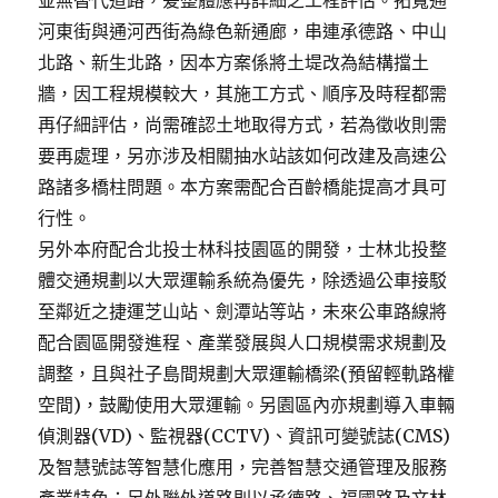
並無替代道路，爰整體應再詳細之工程評估。拓寬通
河東街與通河西街為綠色新通廊，串連承德路、中山
北路、新生北路，因本方案係將土堤改為結構擋土
牆，因工程規模較大，其施工方式、順序及時程都需
再仔細評估，尚需確認土地取得方式，若為徵收則需
要再處理，另亦涉及相關抽水站該如何改建及高速公
路諸多橋柱問題。本方案需配合百齡橋能提高才具可
行性。
另外本府配合北投士林科技園區的開發，士林北投整
體交通規劃以大眾運輸系統為優先，除透過公車接駁
至鄰近之捷運芝山站、劍潭站等站，未來公車路線將
配合園區開發進程、產業發展與人口規模需求規劃及
調整，且與社子島間規劃大眾運輸橋梁(預留輕軌路權
空間)，鼓勵使用大眾運輸。另園區內亦規劃導入車輛
偵測器(VD)、監視器(CCTV)、資訊可變號誌(CMS)
及智慧號誌等智慧化應用，完善智慧交通管理及服務