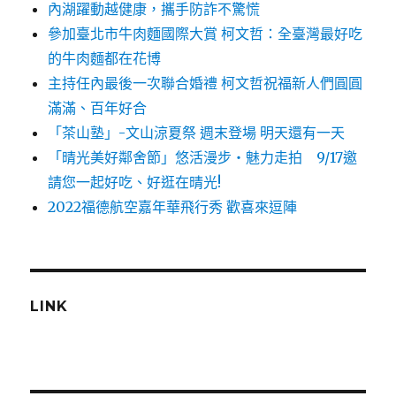
內湖躍動越健康，攜手防詐不驚慌
參加臺北市牛肉麵國際大賞 柯文哲：全臺灣最好吃
的牛肉麵都在花博
主持任內最後一次聯合婚禮 柯文哲祝福新人們圓圓
滿滿、百年好合
「茶山塾」-文山涼夏祭 週末登場 明天還有一天
「晴光美好鄰舍節」悠活漫步‧魅力走拍 9/17邀
請您一起好吃、好逛在晴光!
2022福德航空嘉年華飛行秀 歡喜來逗陣
LINK