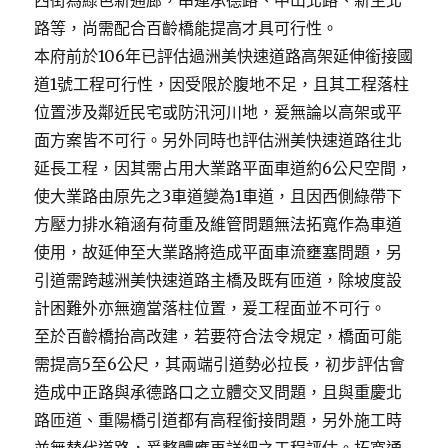
西街為綠色新通廊，串連承德路、中山北路、新生北
路等，尚需配合百齡橋能提高才具可行性。
本府前於106年已評估過洲美快速道路高架延伸銜接國
道1號工程可行性，因受限於腹地不足，且其工程落柱
位置涉及鄰近民宅或防汛河川地，爰無論以高架或平
面方案皆不可行。另外同時也評估洲美快速道路往北
延長工程，因其需占用大業路平面車道約6公尺空間，
使大業路由原先之3車道變為1車道，且因西側綠帶下
方壓力排水箱涵有荷重及維管問題無法拓寬作為車道
使用，故延伸至大業路將造成平面車流壅塞問題，另
引道需跨越洲美快速道路主橋及既有匝道，除坡度設
計困難外亦無適當落柱位置，爰工程面並不可行。
至於百齡橋抬高改建，若要符合法令規定，橋面可能
需提高5至6公尺，其兩端引道勢必拉長，初步評估會
造成中正路與承德路口之立體交叉問題，且與重慶北
路匝道、重陽橋引道都有高程銜接問題，另外施工時