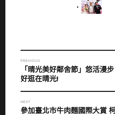
Post
PREVIOUS
navigation
「晴光美好鄰舍節」悠活漫步‧
Previous
post:
好逛在晴光!
NEXT
參加臺北市牛肉麵國際大賞 
Next