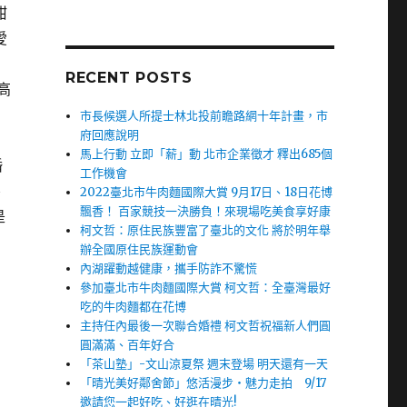
甜
愛
RECENT POSTS
高
市長候選人所提士林北投前瞻路網十年計畫，市
府回應說明
馬上行動 立即「薪」動 北市企業徵才 釋出685個
婚
工作機會
、
2022臺北市牛肉麵國際大賞 9月17日、18日花博
飄香！ 百家競技一決勝負！來現場吃美食享好康
是
柯文哲：原住民族豐富了臺北的文化 將於明年舉
辦全國原住民族運動會
內湖躍動越健康，攜手防詐不驚慌
參加臺北市牛肉麵國際大賞 柯文哲：全臺灣最好
吃的牛肉麵都在花博
主持任內最後一次聯合婚禮 柯文哲祝福新人們圓
圓滿滿、百年好合
「茶山塾」-文山涼夏祭 週末登場 明天還有一天
「晴光美好鄰舍節」悠活漫步‧魅力走拍 9/17
邀請您一起好吃、好逛在晴光!