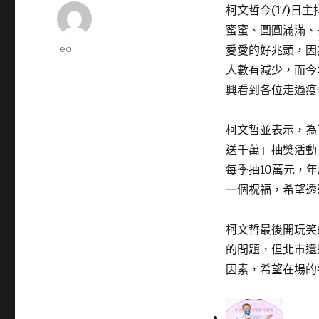
柯文哲今(17)
蜜蜜、圓圓滿滿、
Author
leo
愛愛的好兆頭，因
Posted
人數有減少，而今
on
興看到各位走過疫
柯文哲並表示，為
送千萬」抽獎活動
每季抽10萬元，
一個祝福，希望透
柯文哲最後開玩笑
的問題，但北市還
因素，希望在場的