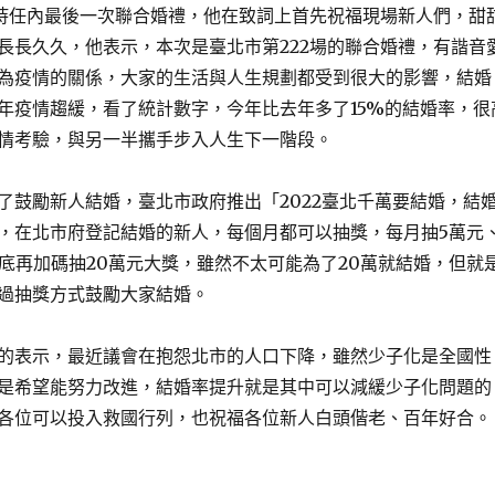
日主持任內最後一次聯合婚禮，他在致詞上首先祝福現場新人們，甜
長長久久，他表示，本次是臺北市第222場的聯合婚禮，有諧音
為疫情的關係，大家的生活與人生規劃都受到很大的影響，結婚
年疫情趨緩，看了統計數字，今年比去年多了15%的結婚率，很
情考驗，與另一半攜手步入人生下一階段。
了鼓勵新人結婚，臺北市政府推出「2022臺北千萬要結婚，結
，在北市府登記結婚的新人，每個月都可以抽獎，每月抽5萬元
年底再加碼抽20萬元大獎，雖然不太可能為了20萬就結婚，但就
過抽獎方式鼓勵大家結婚。
的表示，最近議會在抱怨北市的人口下降，雖然少子化是全國性
是希望能努力改進，結婚率提升就是其中可以減緩少子化問題的
各位可以投入救國行列，也祝福各位新人白頭偕老、百年好合。